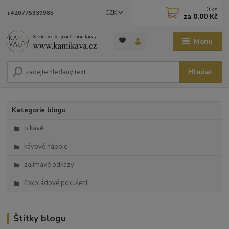
0
ks
CZK
+420775930985
za
0,00 Kč
Menu
Hledat
Kategorie blogu
o kávě
kávové nápoje
zajímavé odkazy
čokoládové pokušení
Štítky blogu