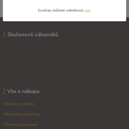
Souhlasím se
zpracováním osobních údajů
za účelem rozesílky newsletteru.
Souhlas můžete odmítnout
zde
.
Zkušenosti zákazníků
Vše o nákupu
Doprava a platba
Obchodní podmínky
Věrnostní program