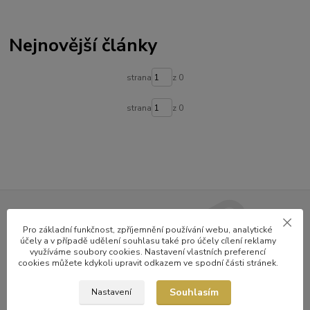
Nejnovější články
strana
z 0
strana
z 0
Nepropásněte novinky v nabídce
Pro základní funkčnost, zpříjemnění používání webu, analytické
účely a v případě udělení souhlasu také pro účely cílení reklamy
a zajímavosti
využíváme soubory cookies. Nastavení vlastních preferencí
cookies můžete kdykoli upravit odkazem ve spodní části stránek.
Přihlásit se
Souhlasím
Nastavení