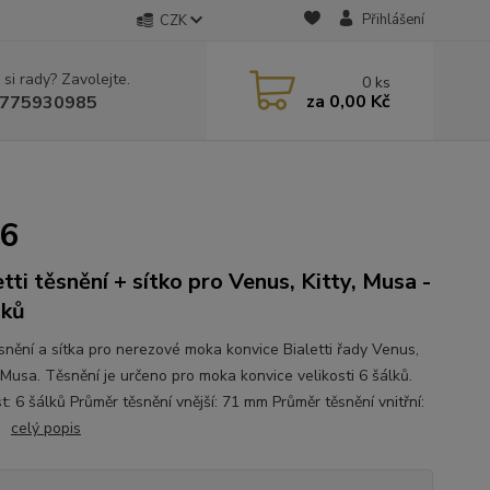
Přihlášení
CZK
 si rady? Zavolejte.
0
ks
za
0,00 Kč
775930985
 6
etti těsnění + sítko pro Venus, Kitty, Musa -
lků
ěsnění a sítka pro nerezové moka konvice Bialetti řady Venus,
a Musa. Těsnění je určeno pro moka konvice velikosti 6 šálků.
t: 6 šálků Průměr těsnění vnější: 71 mm Průměr těsnění vnitřní:
m
celý popis