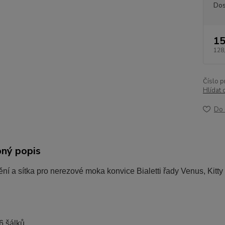
Dos
15
128
Číslo p
Hlídat 
Do 
ný popis
ění a sítka pro nerezové moka konvice Bialetti řady Venus, Kitt
 6 šálků