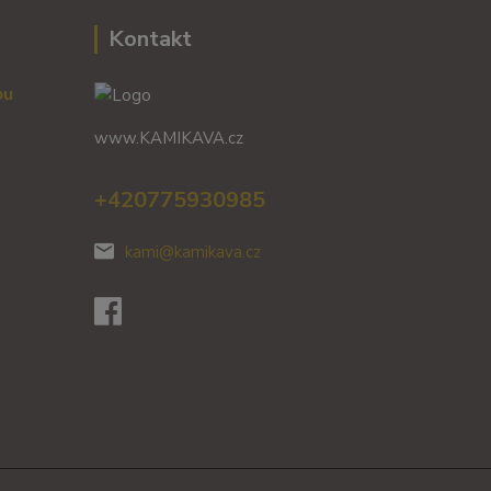
Kontakt
vou
www.KAMIKAVA.cz
+420775930985
kami@kamikava.cz