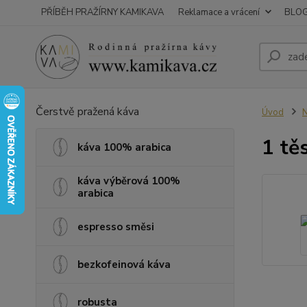
PŘÍBĚH PRAŽÍRNY KAMIKAVA
Reklamace a vrácení
BLO
Čerstvě pražená káva
Úvod
N
1 tě
káva 100% arabica
káva výběrová 100%
arabica
espresso směsi
bezkofeinová káva
robusta