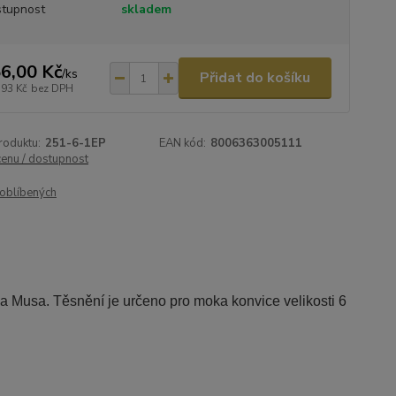
tupnost
skladem
6,00 Kč
/
ks
Přidat do košíku
,93 Kč
bez DPH
roduktu:
251-6-1EP
EAN kód:
8006363005111
cenu / dostupnost
oblíbených
y a Musa. Těsnění je určeno pro moka konvice velikosti 6