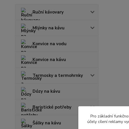
Ruční kávovary
Mlýnky na kávu
Konvice na vodu
Konvice na kávu
Termosky a termohrnky
Dózy na kávu
Baristické potřeby
Pro základní funkčnos
účely cílení reklamy v
Šálky na kávu