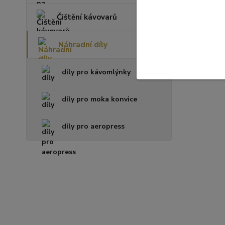
Čištění kávovarů
Náhradní díly
díly pro kávomlýnky
díly pro moka konvice
díly pro aeropress