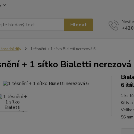
G
Nevíte
Hledat
+420
áhradní díly
1 těsnění + 1 sítko Bialetti nerezová 6
snění + 1 sítko Bialetti nerezová
Bial
6 šá
1 ks t
Kitty 
Velikos
56 m