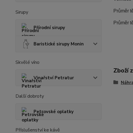
Průměr t
Sirupy
Průměr tě
Přírodní sirupy
Baristické sirupy Monin
Skvělé víno
Zboží 
Vinařství Petratur
Náhra
Další dobroty
Petrovské oplatky
Příslušenství ke kávě