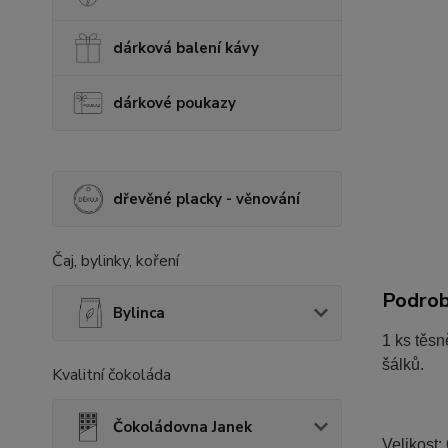
dárková balení kávy
dárkové poukazy
dřevěné placky - věnování
Čaj, bylinky, koření
Podrob
Bylinca
1 ks těsn
šálků.
Kvalitní čokoláda
Čokoládovna Janek
Velikost: