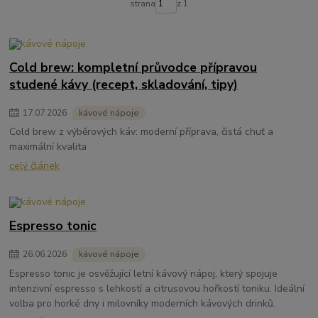
strana
z 1
Cold brew: kompletní průvodce přípravou
studené kávy (recept, skladování, tipy)
17
.
07
.
2026
kávové nápoje
Cold brew z výběrových káv: moderní příprava, čistá chuť a
maximální kvalita
celý článek
Espresso tonic
26
.
06
.
2026
kávové nápoje
Espresso tonic je osvěžující letní kávový nápoj, který spojuje
intenzivní espresso s lehkostí a citrusovou hořkostí toniku. Ideální
volba pro horké dny i milovníky moderních kávových drinků.