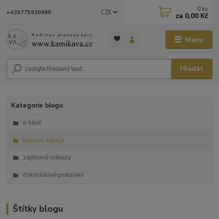
0
ks
CZK
+420775930985
za
0,00 Kč
Menu
Hledat
Kategorie blogu
o kávě
kávové nápoje
zajímavé odkazy
čokoládové pokušení
Štítky blogu