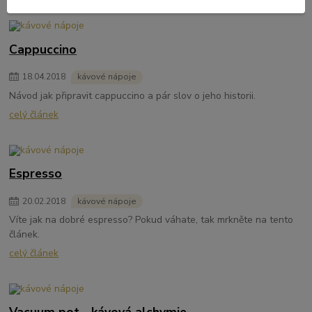
Cappuccino
18
.
04
.
2018
kávové nápoje
Návod jak připravit cappuccino a pár slov o jeho historii.
celý článek
Espresso
20
.
02
.
2018
kávové nápoje
Víte jak na dobré espresso? Pokud váhate, tak mrkněte na tento
článek.
celý článek