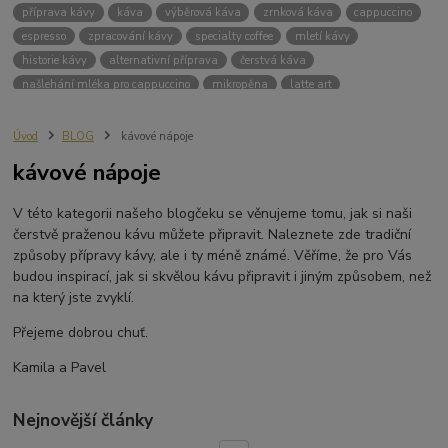
příprava kávy
káva
výběrová káva
zrnková káva
cappuccino
espresso
zpracování kávy
specialty coffee
mletí kávy
historie kávy
alternativní příprava
čerstvá káva
našlehání mléka pro cappuccino
mikropěna
latte art
šlehání mléka
flat white
moka konvička
bialetti
filtrovaná káva
poměr kávy a vody
teplota vody
dripper
V60
Úvod
BLOG
kávové nápoje
Chemex
Kalita
blooming
světlé pražení
zrnková káva na filtr
kávové nápoje
domácí příprava kávy
french press
rychlá příprava kávy
příprava kávy ve french pressu
alternativní příprava kávy
aeropress
V této kategorii našeho blogčeku se věnujeme tomu, jak si naši
vacuum pot
hario
příprava kávy v Vacuum potu
kávovník
čerstvě praženou kávu můžete připravit. Naleznete zde tradiční
arabica
robusta
crema
sběr kávy
způsoby přípravy kávy, ale i ty méně známé. Věříme, že pro Vás
budou inspirací, jak si skvělou kávu připravit i jiným způsobem, než
mokrá metoda zpracování kávy
suchá metoda zpracování kávy
na který jste zvyklí.
ruční sběr kávy
strojový sběr kávy
zelená káva
pěstování kávy
Přejeme dobrou chuť.
Kamila a Pavel
Nejnovější články