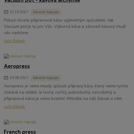
Vacuum pot - kávová alchymie
23
.
10
.
2017
kávové nápoje
Pokud chcete připravovat kávu výjimečným způsobem, tak
Vacuum pot je tu pro Vás. Výborná káva a zároveň kávový rituál
vás nadchne.
celý článek
Aeropress
15
.
08
.
2017
kávové nápoje
Aeropress je velmi mladý způsob přípravy kávy, který velmi rychle
získává na oblibě. Je levný, rychlý, jednoduchý, nerozbitný a
připravená káva je velmi kvalitní. Mrkněte na náš článek o něm.
celý článek
French press