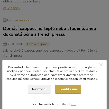
oblíbenou přípravu kávy.
celý článek
Domácí cappuccino teplé nebo studené, aneb
dokonalá pěna z french pressu
22
.
08
.
2018
kávové nápoje
Jak na skvělé cappuccino bez espresso kávovaru? Pomůže vám
french press.
celý článek
Pro základní funkčnost, zpříjemnění používání webu, analytické
účely a v případě udělení souhlasu také pro účely cílení reklamy
využíváme soubory cookies. Nastavení vlastních preferencí
cookies můžete kdykoli upravit odkazem ve spodní části stránek.
Caffé frappé
Souhlasím
Nastavení
07
.
08
.
2018
kávové nápoje
Připravte si doma legendární řecké caffé frappé.
Souhlas můžete odmítnout
zde
.
celý článek