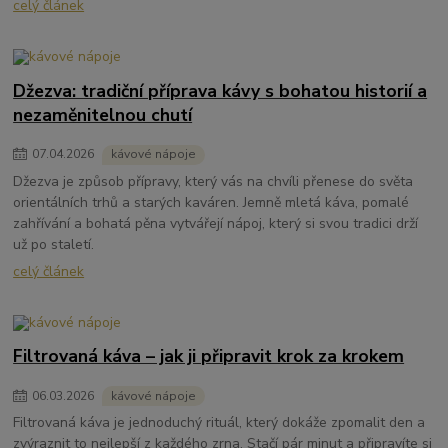
celý článek
Džezva: tradiční příprava kávy s bohatou historií a
nezaměnitelnou chutí
07
.
04
.
2026
kávové nápoje
Džezva je způsob přípravy, který vás na chvíli přenese do světa
orientálních trhů a starých kaváren. Jemně mletá káva, pomalé
zahřívání a bohatá pěna vytvářejí nápoj, který si svou tradici drží
už po staletí.
celý článek
Filtrovaná káva – jak ji připravit krok za krokem
06
.
03
.
2026
kávové nápoje
Filtrovaná káva je jednoduchý rituál, který dokáže zpomalit den a
zvýraznit to nejlepší z každého zrna. Stačí pár minut a připravíte si