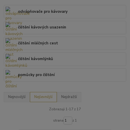
odvápňovače pro kávovary
čištění kávových usazenin
čištění mléčných cest
čištění kávomlýnků
pomůcky pro čištění
Nejnovější
Nejlevnější
Nejdražší
Zobrazuji 1-17 z 17
strana
z 1