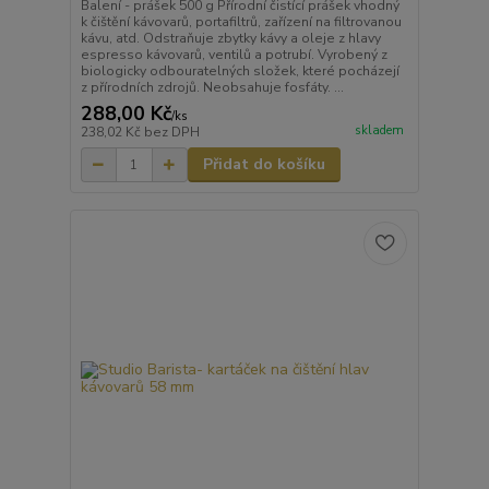
Balení - prášek 500 g Přírodní čistící prášek vhodný
k čištění kávovarů, portafiltrů, zařízení na filtrovanou
kávu, atd. Odstraňuje zbytky kávy a oleje z hlavy
espresso kávovarů, ventilů a potrubí. Vyrobený z
biologicky odbouratelných složek, které pocházejí
z přírodních zdrojů. Neobsahuje fosfáty. ...
288,00 Kč
/
ks
skladem
238,02 Kč
bez DPH
Přidat do košíku