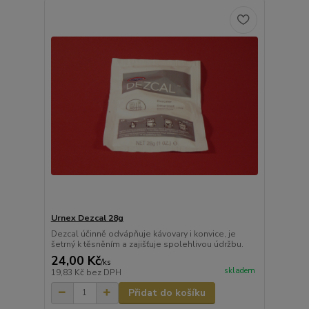
Urnex Dezcal 28g
Dezcal účinně odvápňuje kávovary i konvice, je
šetrný k těsněním a zajišťuje spolehlivou údržbu.
24,00 Kč
/
ks
skladem
19,83 Kč
bez DPH
Přidat do košíku