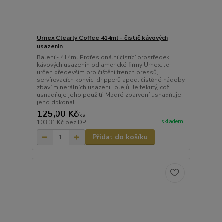
Urnex Clearly Coffee 414ml - čistič kávových
usazenin
Balení - 414ml Profesionální čistící prostředek
kávových usazenin od americké firmy Urnex. Je
určen především pro čištění french pressů,
servírovacích konvic, dripperů apod. čistěné nádoby
zbaví minerálních usazeni i olejů. Je tekutý, což
usnadňuje jeho použití. Modré zbarvení usnadňuje
jeho dokonal...
125,00 Kč
/
ks
skladem
103,31 Kč
bez DPH
Přidat do košíku