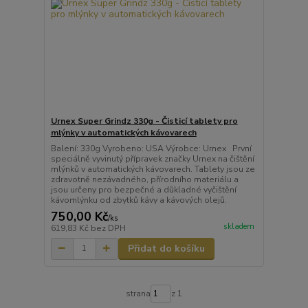
Urnex Super Grindz 330g - Čisticí tablety pro
mlýnky v automatických kávovarech
Balení: 330g Vyrobeno: USA Výrobce: Urnex První
speciálně vyvinutý přípravek značky Urnex na čištění
mlýnků v automatických kávovarech. Tablety jsou ze
zdravotně nezávadného, přírodního materiálu a
jsou určeny pro bezpečné a důkladné vyčištění
kávomlýnku od zbytků kávy a kávových olejů.
750,00 Kč
/
ks
skladem
619,83 Kč
bez DPH
Přidat do košíku
strana
z 1