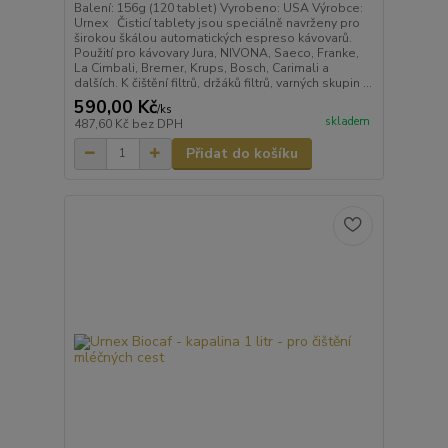
Balení: 156g (120 tablet) Vyrobeno: USA Výrobce:
Urnex Čisticí tablety jsou speciálně navrženy pro
širokou škálou automatických espreso kávovarů.
Použití pro kávovary Jura, NIVONA, Saeco, Franke,
La Cimbali, Bremer, Krups, Bosch, Carimali a
dalších. K čištění filtrů, držáků filtrů, varných skupin ...
590,00 Kč
/
ks
skladem
487,60 Kč
bez DPH
Přidat do košíku