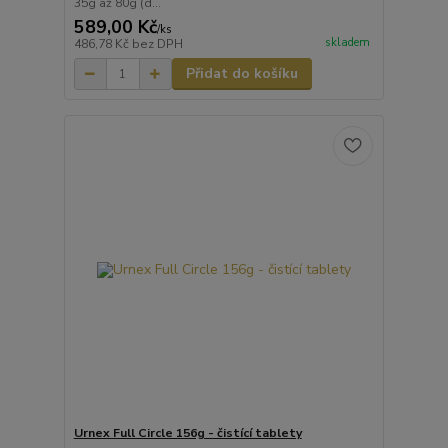
35g až 80g (d...
589,00 Kč
/
ks
skladem
486,78 Kč
bez DPH
Přidat do košíku
Urnex Full Circle 156g - čistící tablety