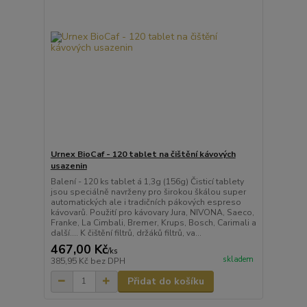
Urnex BioCaf - 120 tablet na čištění kávových
usazenin
Balení - 120 ks tablet á 1,3g (156g) Čisticí tablety
jsou speciálně navrženy pro širokou škálou super
automatických ale i tradičních pákových espreso
kávovarů. Použití pro kávovary Jura, NIVONA, Saeco,
Franke, La Cimbali, Bremer, Krups, Bosch, Carimali a
další.... K čištění filtrů, držáků filtrů, va...
467,00 Kč
/
ks
skladem
385,95 Kč
bez DPH
Přidat do košíku