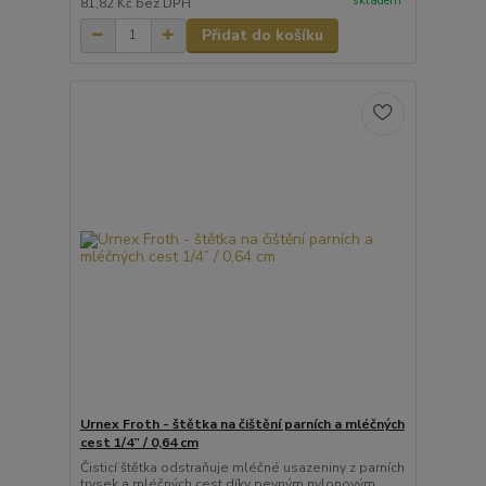
skladem
81,82 Kč
bez DPH
Přidat do košíku
Urnex Froth - štětka na čištění parních a mléčných
cest 1/4” / 0,64 cm
Čisticí štětka odstraňuje mléčné usazeniny z parních
trysek a mléčných cest díky pevným nylonovým