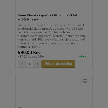
Urnex Biocaf - kapalina 1 litr - pro čištění
mléčných cest
Urnex Biocaf - čistič mléčných cest Urnex Biocaf je
ekologický čistící prostředek určený pro čištění
parních trysek kávovarů, mléčných cest,
automatických mléčných systémů, napěňovacích
konviček, atd.. Přípravek představuje ekologické
řešení, které nejen že je účinné, ale zároveň je
šetrné jak k živ...
590,00 Kč
/
ks
skladem
487,60 Kč
bez DPH
Přidat do košíku