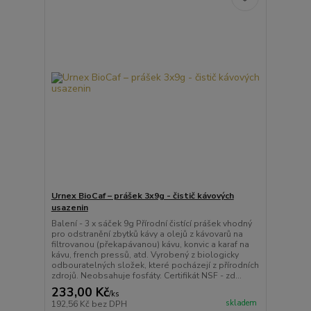
Urnex BioCaf – prášek 3x9g - čistič kávových
usazenin
Balení - 3 x sáček 9g Přírodní čistící prášek vhodný
pro odstranění zbytků kávy a olejů z kávovarů na
filtrovanou (překapávanou) kávu, konvic a karaf na
kávu, french pressů, atd. Vyrobený z biologicky
odbouratelných složek, které pocházejí z přírodních
zdrojů. Neobsahuje fosfáty. Certifikát NSF - zd...
233,00 Kč
/
ks
skladem
192,56 Kč
bez DPH