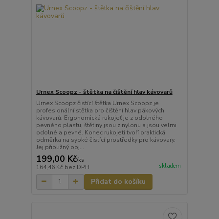
Urnex Scoopz - štětka na čištění hlav kávovarů
Urnex Scoopz čistící štětka Urnex Scoopz je
profesionální stětka pro čištění hlav pákových
kávovarů. Ergonomická rukojeť je z odolného
pevného plastu, štětiny jsou z nylonu a jsou velmi
odolné a pevné. Konec rukojeti tvoří praktická
odměrka na sypké čistící prostředky pro kávovary.
Jej přibližný obj...
199,00 Kč
/
ks
skladem
164,46 Kč
bez DPH
Přidat do košíku