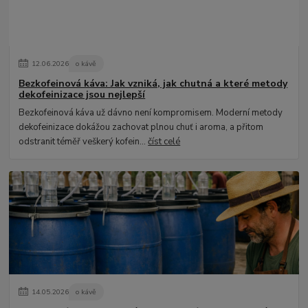
12
.
06
.
2026
o kávě
Bezkofeinová káva: Jak vzniká, jak chutná a které metody
dekofeinizace jsou nejlepší
Bezkofeinová káva už dávno není kompromisem. Moderní metody
dekofeinizace dokážou zachovat plnou chuť i aroma, a přitom
odstranit téměř veškerý kofein...
číst celé
14
.
05
.
2026
o kávě