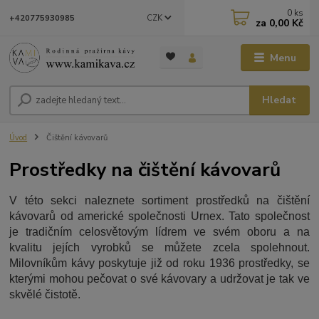
0
ks
CZK
+420775930985
za
0,00 Kč
Menu
Hledat
Úvod
Čištění kávovarů
Prostředky na čištění kávovarů
V této sekci naleznete sortiment prostředků na čištění
kávovarů od americké společnosti Urnex. Tato společnost
je tradičním celosvětovým lídrem ve svém oboru a na
kvalitu jejích vyrobků se můžete zcela spolehnout.
Milovníkům kávy poskytuje již od roku 1936 prostředky, se
kterými mohou pečovat o své kávovary a udržovat je tak ve
skvělé čistotě.