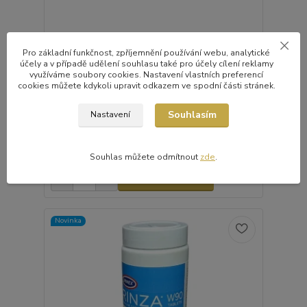
Studio Barista- kartáček na čištění hlav kávovarů
Pro základní funkčnost, zpříjemnění používání webu, analytické
58 mm
účely a v případě udělení souhlasu také pro účely cílení reklamy
Studio Barista čistící kartáček Studio Barista
využíváme soubory cookies. Nastavení vlastních preferencí
kartáček slouží k čištění velmi těžce dostupných
cookies můžete kdykoli upravit odkazem ve spodní části stránek.
míst v skupinové hlavě espresso kávovaru, kde
umožní snadno odstranit zbytky kávové sedliny.
Kartáč se hodí pro většinu standardních komerčních
Souhlasím
Nastavení
espresso kávovarů. materiál: rukojeť z plastu,
štětiny z n...
289,00 Kč
/
ks
Souhlas můžete odmítnout
zde
.
skladem
238,84 Kč
bez DPH
Přidat do košíku
Novinka