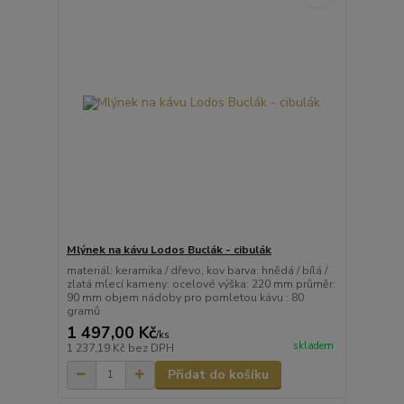
Mlýnek na kávu Lodos Buclák - cibulák
materiál: keramika / dřevo, kov barva: hnědá / bílá /
zlatá mlecí kameny: ocelové výška: 220 mm průměr:
90 mm objem nádoby pro pomletou kávu : 80
gramů
1 497,00 Kč
/
ks
skladem
1 237,19 Kč
bez DPH
Přidat do košíku