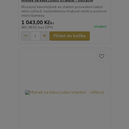
Mlýnek na kávu Lodos Istanbul - mosazný
Mosazný kávomlýnek ve zlatém provedení nabízí
retro vzhled, nastavitelnou hrubost mletí a ocelové
mlecí kameny.
1 043,00 Kč
/
ks
skladem
861,98 Kč
bez DPH
Přidat do košíku