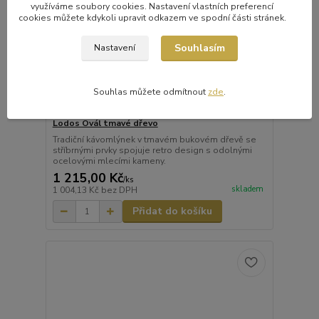
využíváme soubory cookies. Nastavení vlastních preferencí
cookies můžete kdykoli upravit odkazem ve spodní části stránek.
Souhlasím
Nastavení
Souhlas můžete odmítnout
zde
.
Lodos Ovál tmavé dřevo
Tradiční kávomlýnek v tmavém bukovém dřevě se
stříbrnými prvky spojuje retro design s odolnými
ocelovými mlecími kameny.
1 215,00 Kč
/
ks
skladem
1 004,13 Kč
bez DPH
Přidat do košíku