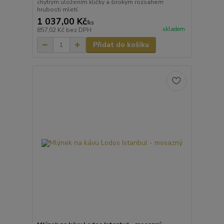
chytrým uložením kličky a širokým rozsahem
hrubosti mletí.
1 037,00 Kč
/
ks
skladem
857,02 Kč
bez DPH
Přidat do košíku