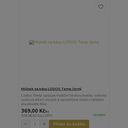
Mlýnek na kávu LODOS Temp černý
Lodos Temp spojuje tradiční českou kvalitu, odolný
ocelový mlecí strojek a spolehlivé mletí v lehkém
plastovém těle.
369,00 Kč
/
ks
skladem
304,96 Kč
bez DPH
Přidat do košíku