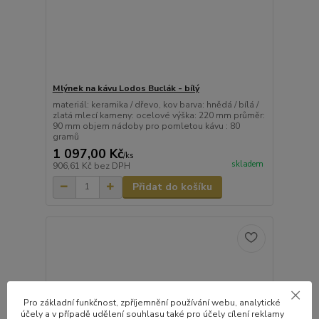
Mlýnek na kávu Lodos Buclák - bílý
materiál: keramika / dřevo, kov barva: hnědá / bílá /
zlatá mlecí kameny: ocelové výška: 220 mm průměr:
90 mm objem nádoby pro pomletou kávu : 80
gramů
1 097,00 Kč
/
ks
skladem
906,61 Kč
bez DPH
Přidat do košíku
Pro základní funkčnost, zpříjemnění používání webu, analytické
účely a v případě udělení souhlasu také pro účely cílení reklamy