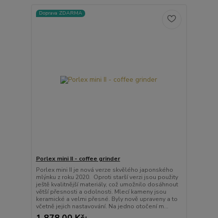
Doprava ZDARMA
Porlex mini II - coffee grinder
Porlex mini II je nová verze skvělého japonského
mlýnku z roku 2020. Oproti starší verzi jsou použity
ještě kvalitnější materiály, což umožnilo dosáhnout
větší přesnosti a odolnosti. Mlecí kameny jsou
keramické a velmi přesné. Byly nově upraveny a to
včetně jejich nastavování. Na jedno otočení m...