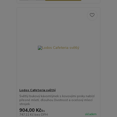
Lodos Cafeteria světlý
Světlý bukový kávomlýnek s kovovými prvky nabízí
přesné mletí, dlouhou životnost a ocelový mlecí
strojek.
904,00 Kč
/
ks
skladem
747,11 Kč
bez DPH