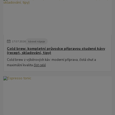
17
.
07
.
2026
kávové nápoje
Cold brew: kompletní průvodce přípravou studené kávy
(recept, skladování, tipy)
Cold brew z výběrových káv: moderní příprava, čistá chuť a
maximální kvalita
číst celé