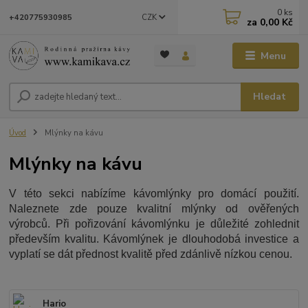
0
ks
CZK
+420775930985
za
0,00 Kč
Menu
Hledat
Úvod
Mlýnky na kávu
Mlýnky na kávu
V této sekci nabízíme kávomlýnky pro domácí použití.
Naleznete zde pouze kvalitní mlýnky od ověřených
výrobců. Při pořizování kávomlýnku je důležité zohlednit
především kvalitu. Kávomlýnek je dlouhodobá investice a
vyplatí se dát přednost kvalitě před zdánlivě nízkou cenou.
Hario