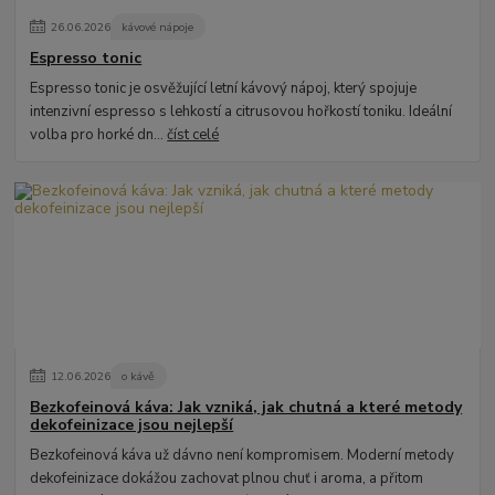
26
.
06
.
2026
kávové nápoje
Espresso tonic
Espresso tonic je osvěžující letní kávový nápoj, který spojuje
intenzivní espresso s lehkostí a citrusovou hořkostí toniku. Ideální
volba pro horké dn...
číst celé
12
.
06
.
2026
o kávě
Bezkofeinová káva: Jak vzniká, jak chutná a které metody
dekofeinizace jsou nejlepší
Bezkofeinová káva už dávno není kompromisem. Moderní metody
dekofeinizace dokážou zachovat plnou chuť i aroma, a přitom