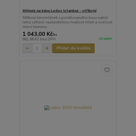
Mlýnek na kávu Lodos Istanbul - stříbrný
Stříbrný kávomlýnek z poniklovaného kovu nabízí
retro vzhled, nastavitelnou hrubost mletí a ocelové
mlecí kameny.
1 043,00 Kč
/
ks
skladem
861,98 Kč
bez DPH
Přidat do košíku