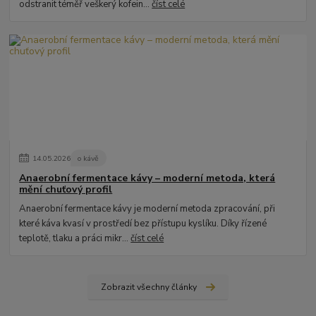
odstranit téměř veškerý kofein...
číst celé
14
.
05
.
2026
o kávě
Anaerobní fermentace kávy – moderní metoda, která
mění chuťový profil
Anaerobní fermentace kávy je moderní metoda zpracování, při
které káva kvasí v prostředí bez přístupu kyslíku. Díky řízené
teplotě, tlaku a práci mikr...
číst celé
Zobrazit všechny články