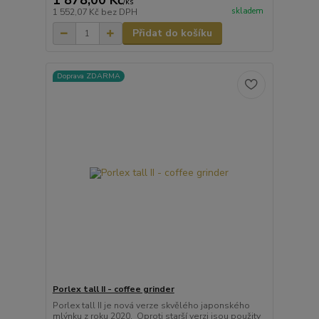
1 878,00 Kč
/
ks
skladem
1 552,07 Kč
bez DPH
Přidat do košíku
Doprava ZDARMA
Porlex tall II - coffee grinder
Porlex tall II je nová verze skvělého japonského
mlýnku z roku 2020. Oproti starší verzi jsou použity