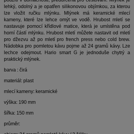
lehký, odolný a je opatřen silikonovou objímkou, za kterou
lze vložit ručku mlýnku. Mlýnek má keramické mlecí
kameny, které lze lehce omýt ve vodě. Hrubost mletí se
nastavuje pomocí křídlové matice, která je umístěna pod
horní částí mlýnku. Hrubost mletí můžete nastavit od mletí
pro džezvu až po mletí pro french press nebo cold brew.
Nádobka pro pomletou kávu pojme až 24 gramů kávy. Lze
lechce odejmout. Hario smart G je jednoduše chytrý a
praktický mlýnek.
barva : čirá
materiál: plast
mlecí kameny: keramické
výška: 190 mm
šířka: 150 mm
průměr: