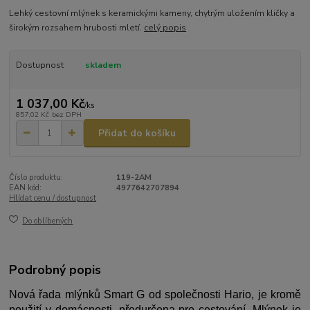
Lehký cestovní mlýnek s keramickými kameny, chytrým uložením kličky a
širokým rozsahem hrubosti mletí.
celý popis
Dostupnost
skladem
1 037,00 Kč
/
ks
857,02 Kč
bez DPH
Přidat do košíku
Číslo produktu:
119-2AM
EAN kód:
4977642707894
Hlídat cenu / dostupnost
Do oblíbených
Podrobný popis
Nová řada mlýnků Smart G od společnosti Hario, je kromě
použití v domácnosti, předurčena pro cestování. Mlýnek je