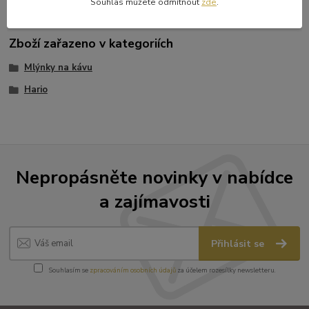
Souhlas můžete odmítnout
zde
.
Zboží zařazeno v kategoriích
Mlýnky na kávu
Hario
Nepropásněte novinky v nabídce
a zajímavosti
Přihlásit se
Souhlasím se
zpracováním osobních údajů
za účelem rozesílky newsletteru.