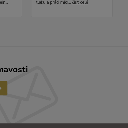
in...
tlaku a práci mikr...
číst celé
mavosti