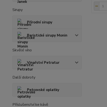
Sirupy
Přírodní sirupy
Baristické sirupy Monin
Skvělé víno
Vinařství Petratur
Další dobroty
Petrovské oplatky
Příslušenství ke kávě