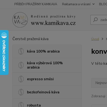
PŘÍBĚH PRAŽÍRNY KAMIKAVA
Reklamace a vrácení
BLO
Čerstvě pražená káva
Úvod
K
konv
káva 100% arabica
káva výběrová 100%
V této ka
arabica
espresso směsi
Nejnově
bezkofeinová káva
Zobrazuji 
robusta