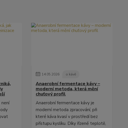
14
.
05
.
2026
o kávě
niká,
Anaerobní fermentace kávy –
dy
moderní metoda, která mění
pší
chuťový profil
 není
Anaerobní fermentace kávy je
tody
moderní metoda zpracování, při
ovat
které káva kvasí v prostředí bez
přístupu kyslíku. Díky řízené teplotě,