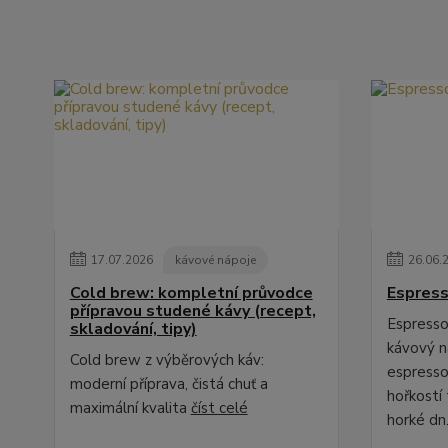
17
.
07
.
2026
kávové nápoje
26
.
06
.
Cold brew: kompletní průvodce
Espress
přípravou studené kávy (recept,
Espresso 
skladování, tipy)
kávový ná
Cold brew z výběrových káv:
espresso
moderní příprava, čistá chuť a
hořkostí 
maximální kvalita
číst celé
horké dn.