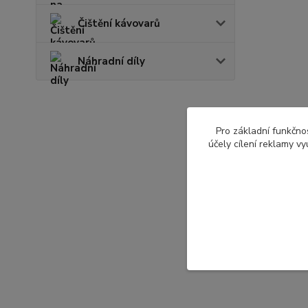
Čištění kávovarů
Náhradní díly
Pro základní funkčnos
účely cílení reklamy v