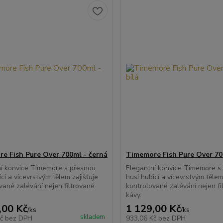
e Fish Pure Over 700ml - černá
Timemore Fish Pure Over 700
í konvice Timemore s přesnou
Elegantní konvice Timemore s
icí a vícevrstvým tělem zajišťuje
husí hubicí a vícevrstvým tělem
vané zalévání nejen filtrované
kontrolované zalévání nejen fi
kávy.
,00 Kč
1 129,00 Kč
/
ks
/
ks
skladem
Kč
bez DPH
933,06 Kč
bez DPH