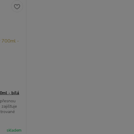
ml - bílá
 přesnou
 zajišťuje
ltrované
skladem