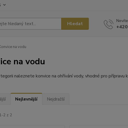
G
Nevíte
Hledat
+420
onvice na vodu
ice na vodu
tegorii naleznete konvice na ohřívání vody, vhodné pro přípravu k
jší
Nejlevnější
Nejdražší
1-2 z 2