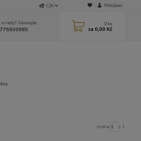
Přihlášení
CZK
 si rady? Zavolejte.
0
ks
za
0,00 Kč
775930985
ávy.
strana
z 1