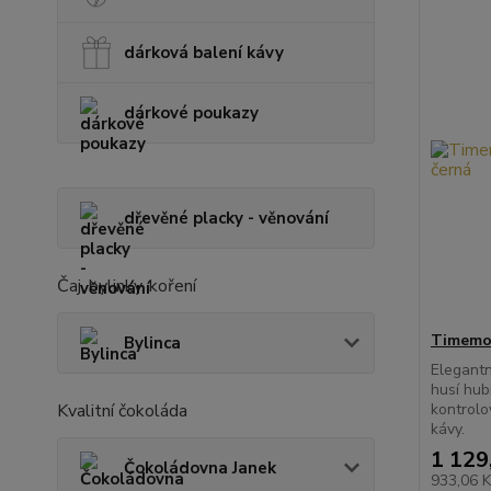
dárková balení kávy
dárkové poukazy
dřevěné placky - věnování
Čaj, bylinky, koření
Timemor
Bylinca
Elegantn
husí hub
Kvalitní čokoláda
kontrolo
kávy.
1 129
Čokoládovna Janek
933,06 