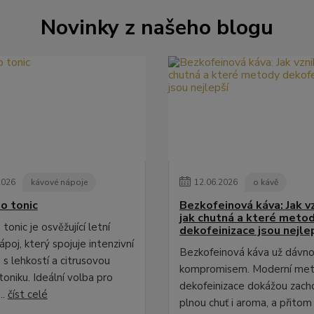
Novinky z našeho blogu
2026
kávové nápoje
12
.
06
.
2026
o kávě
o tonic
Bezkofeinová káva: Jak vz
jak chutná a které meto
tonic je osvěžující letní
dekofeinizace jsou nejle
poj, který spojuje intenzivní
Bezkofeinová káva už dávno
 s lehkostí a citrusovou
kompromisem. Moderní me
toniku. Ideální volba pro
dekofeinizace dokážou zach
..
číst celé
plnou chuť i aroma, a přitom