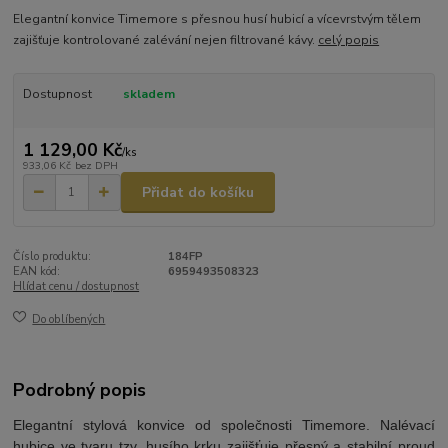
Elegantní konvice Timemore s přesnou husí hubicí a vícevrstvým tělem
zajišťuje kontrolované zalévání nejen filtrované kávy.
celý popis
Dostupnost
skladem
1 129,00 Kč
/
ks
933,06 Kč
bez DPH
Přidat do košíku
Číslo produktu:
184FP
EAN kód:
6959493508323
Hlídat cenu / dostupnost
Do oblíbených
Podrobný popis
Elegantní stylová konvice od společnosti Timemore. Nalévací
hubice ve tvaru tzv. husího krku zajišťuje přesný a stabilní proud