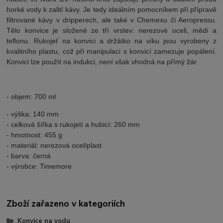
horké vody k zalití kávy. Je tedy ideálním pomocníkem při přípravě
filtrované kávy v dripperech, ale také v Chemexu či Aeropressu.
Tělo konvice je složené ze tří vrstev: nerezové oceli, mědi a
teflonu. Rukojeť na konvici a držátko na víku jsou vyrobeny z
kvalitního plastu, což při manipulaci s konvicí zamezuje popálení.
Konvici lze použít na indukci, není však vhodná na přímý žár.
- objem: 700 ml
- výška: 140 mm
- celková šířka s rukojetí a hubicí: 260 mm
- hmotnost: 455 g
- materiál: nerezová ocel/plast
- barva: černá
- výrobce: Timemore
Zboží zařazeno v kategoriích
Konvice na vodu