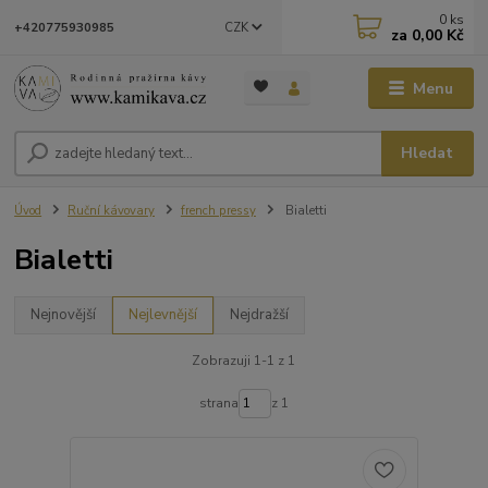
0
ks
CZK
+420775930985
za
0,00 Kč
Menu
Hledat
Úvod
Ruční kávovary
french pressy
Bialetti
Bialetti
Nejnovější
Nejlevnější
Nejdražší
Zobrazuji 1-1 z 1
strana
z 1