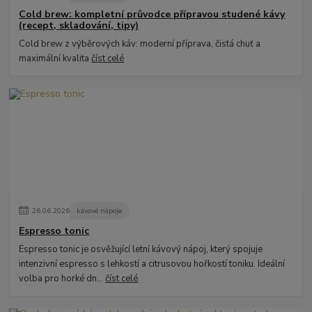
Cold brew: kompletní průvodce přípravou studené kávy
(recept, skladování, tipy)
Cold brew z výběrových káv: moderní příprava, čistá chuť a
maximální kvalita
číst celé
26
.
06
.
2026
kávové nápoje
Espresso tonic
Espresso tonic je osvěžující letní kávový nápoj, který spojuje
intenzivní espresso s lehkostí a citrusovou hořkostí toniku. Ideální
volba pro horké dn...
číst celé