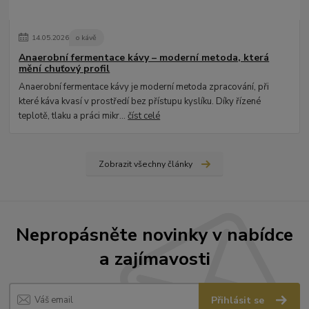
14
.
05
.
2026
o kávě
Anaerobní fermentace kávy – moderní metoda, která
mění chuťový profil
Anaerobní fermentace kávy je moderní metoda zpracování, při
které káva kvasí v prostředí bez přístupu kyslíku. Díky řízené
teplotě, tlaku a práci mikr...
číst celé
Zobrazit všechny články
Nepropásněte novinky v nabídce
a zajímavosti
Přihlásit se