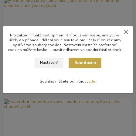
Pro základní funkčnost, zpříjemnění používání webu, analytické
účely a v případě udělení souhlasu také pro účely cílení reklamy
využíváme soubory cookies. Nastavení vlastních preferencí
cookies můžete kdykoli upravit odkazem ve spodní části stránek.
12
.
06
.
2026
o kávě
Bezkofeinová káva: Jak vzniká, jak chutná a které metody
Souhlasím
Nastavení
dekofeinizace jsou nejlepší
Bezkofeinová káva už dávno není kompromisem. Moderní metody
dekofeinizace dokážou zachovat plnou chuť i aroma, a přitom
Souhlas můžete odmítnout
zde
.
odstranit téměř veškerý kofein...
číst celé