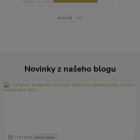
strana
z 1
Novinky z našeho blogu
17
.
07
.
2026
kávové nápoje