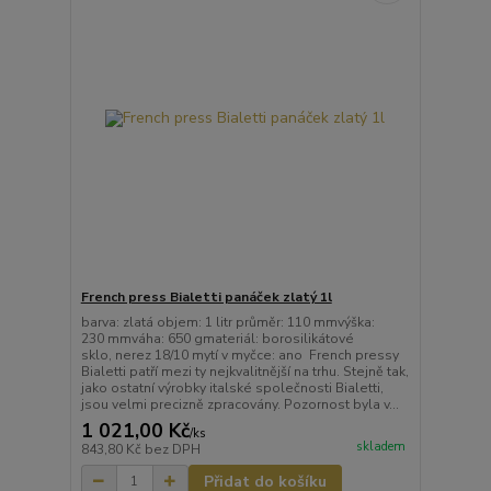
French press Bialetti panáček zlatý 1l
barva: zlatá objem: 1 litr průměr: 110 mmvýška:
230 mmváha: 650 gmateriál: borosilikátové
sklo, nerez 18/10 mytí v myčce: ano French pressy
Bialetti patří mezi ty nejkvalitnější na trhu. Stejně tak,
jako ostatní výrobky italské společnosti Bialetti,
jsou velmi precizně zpracovány. Pozornost byla v...
1 021,00 Kč
/
ks
skladem
843,80 Kč
bez DPH
Přidat do košíku