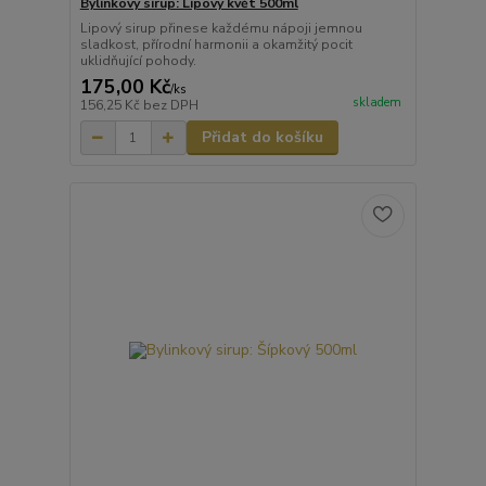
Bylinkový sirup: Lipový květ 500ml
Lipový sirup přinese každému nápoji jemnou
sladkost, přírodní harmonii a okamžitý pocit
uklidňující pohody.
175,00 Kč
/
ks
skladem
156,25 Kč
bez DPH
Přidat do košíku