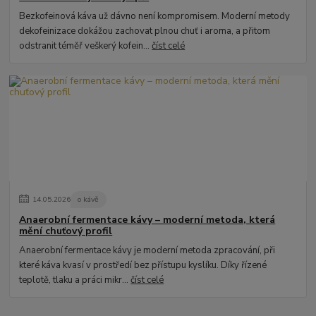
Bezkofeinová káva už dávno není kompromisem. Moderní metody
dekofeinizace dokážou zachovat plnou chuť i aroma, a přitom
odstranit téměř veškerý kofein...
číst celé
14
.
05
.
2026
o kávě
Anaerobní fermentace kávy – moderní metoda, která
mění chuťový profil
Anaerobní fermentace kávy je moderní metoda zpracování, při
které káva kvasí v prostředí bez přístupu kyslíku. Díky řízené
teplotě, tlaku a práci mikr...
číst celé