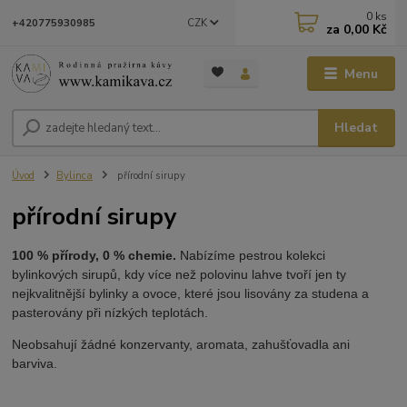
0
ks
CZK
+420775930985
za
0,00 Kč
Menu
Hledat
Úvod
Bylinca
přírodní sirupy
přírodní sirupy
100 % přírody, 0 % chemie.
Nabízíme pestrou kolekci
bylinkových sirupů, kdy více než polovinu lahve tvoří jen ty
nejkvalitnější bylinky a ovoce, které jsou lisovány za studena a
pasterovány při nízkých teplotách.
Neobsahují žádné konzervanty, aromata, zahušťovadla ani
barviva.