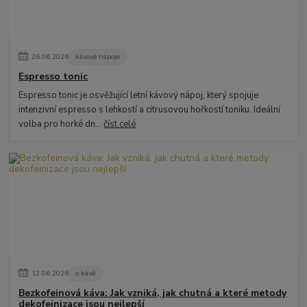
26
.
06
.
2026
kávové nápoje
Espresso tonic
Espresso tonic je osvěžující letní kávový nápoj, který spojuje
intenzivní espresso s lehkostí a citrusovou hořkostí toniku. Ideální
volba pro horké dn...
číst celé
12
.
06
.
2026
o kávě
Bezkofeinová káva: Jak vzniká, jak chutná a které metody
dekofeinizace jsou nejlepší