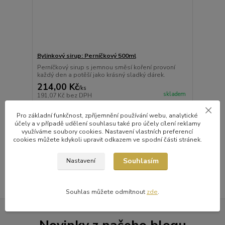
Bylinkový sirup: Perníčkový 500ml
Perníčkový sirup s jemnou směsí koření provoní
každý den a potěší jako krásný sladký dárek.
214,00 Kč
/
ks
skladem
191,07 Kč
bez DPH
Přidat do košíku
Pro základní funkčnost, zpříjemnění používání webu, analytické
účely a v případě udělení souhlasu také pro účely cílení reklamy
využíváme soubory cookies. Nastavení vlastních preferencí
cookies můžete kdykoli upravit odkazem ve spodní části stránek.
strana
z 1
Souhlasím
Nastavení
Souhlas můžete odmítnout
zde
.