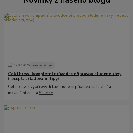
Novinky z našeho blogu
17
.
07
.
2026
kávové nápoje
Cold brew: kompletní průvodce přípravou studené kávy
(recept, skladování, tipy)
Cold brew z výběrových káv: moderní příprava, čistá chuť a
maximální kvalita
číst celé