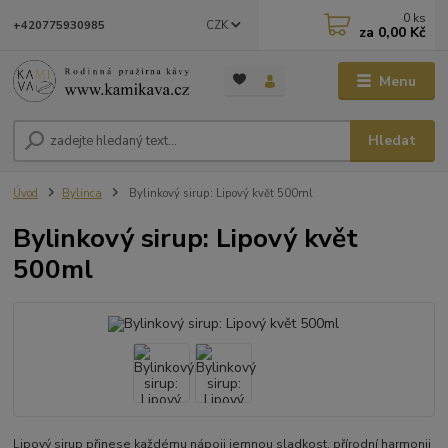
0
ks
CZK
+420775930985
za
0,00 Kč
Menu
Hledat
Úvod
Bylinca
Bylinkový sirup: Lipový květ 500ml
Bylinkový sirup: Lipový květ
500ml
Lipový sirup přinese každému nápoji jemnou sladkost, přírodní harmonii