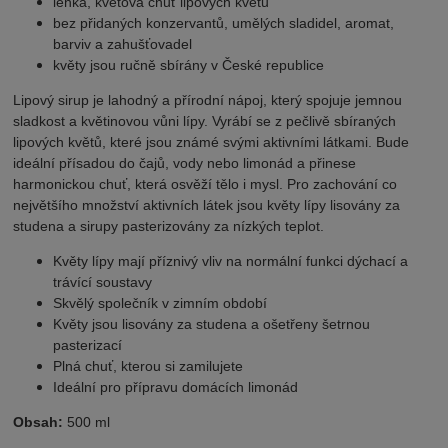
lehká, květová chuť lipových květů
bez přidaných konzervantů, umělých sladidel, aromat,
barviv a zahušťovadel
květy jsou ručně sbírány v České republice
Lipový sirup je lahodný a přírodní nápoj, který spojuje jemnou
sladkost a květinovou vůni lípy. Vyrábí se z pečlivě sbíraných
lipových květů, které jsou známé svými aktivními látkami. Bude
ideální přísadou do čajů, vody nebo limonád a přinese
harmonickou chuť, která osvěží tělo i mysl. Pro zachování co
největšího množství aktivních látek jsou květy lípy lisovány za
studena a sirupy pasterizovány za nízkých teplot.
Květy lípy mají příznivý vliv na normální funkci dýchací a
trávící soustavy
Skvělý společník v zimním období
Květy jsou lisovány za studena a ošetřeny šetrnou
pasterizací
Plná chuť, kterou si zamilujete
Ideální pro přípravu domácích limonád
Obsah:
500 ml