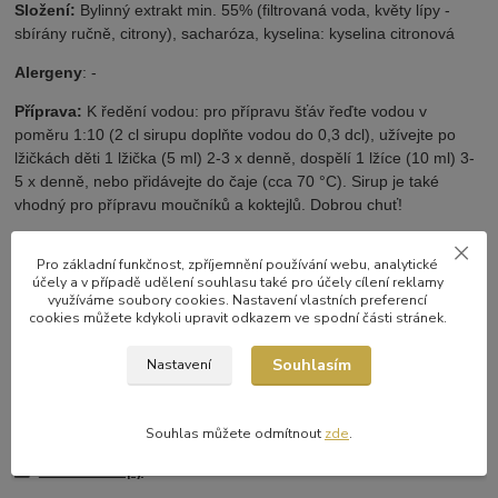
Složení:
Bylinný extrakt min. 55% (filtrovaná voda, květy lípy -
sbírány ručně, citrony), sacharóza, kyselina: kyselina citronová
Alergeny
: -
Příprava:
K ředění vodou: pro přípravu šťáv řeďte vodou v
poměru 1:10 (2 cl sirupu doplňte vodou do 0,3 dcl), užívejte po
lžičkách děti 1 lžička (5 ml) 2-3 x denně, dospělí 1 lžíce (10 ml) 3-
5 x denně, nebo přidávejte do čaje (cca 70 °C). Sirup je také
vhodný pro přípravu moučníků a koktejlů. Dobrou chuť!
Skladování:
Po otevření uchovávejte v chladu při teplotě 4-8°C a
Pro základní funkčnost, zpříjemnění používání webu, analytické
spotřebujte během 4 týdnů. Sirup nevystavujte přímému
účely a v případě udělení souhlasu také pro účely cílení reklamy
slunečnímu záření a extrémním teplotám. Usazenina není na
využíváme soubory cookies. Nastavení vlastních preferencí
závadu.
cookies můžete kdykoli upravit odkazem ve spodní části stránek.
Souhlasím
Nastavení
Zboží zařazeno v kategoriích
Souhlas můžete odmítnout
zde
.
Bylinca
Přírodní sirupy