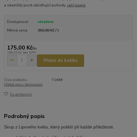
a okamžitý pocit uklidňující pohody.
celý popis
Dostupnost
skladem
Měrná cena
350,00 Kč / l
175,00 Kč
/
ks
156,25 Kč
bez DPH
Přidat do košíku
Číslo produktu:
T1689
Hlídat cenu / dostupnost
Do oblíbených
Podrobný popis
Sirup z Lipového květu, který potěší při každé příležitosti.