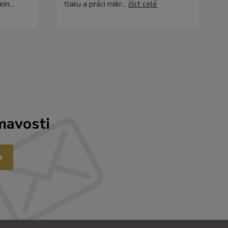
in...
tlaku a práci mikr...
číst celé
mavosti