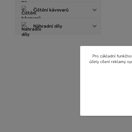
Čištění kávovarů
Náhradní díly
Pro základní funkčnos
účely cílení reklamy v