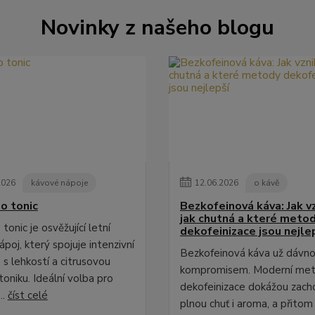
Novinky z našeho blogu
2026
kávové nápoje
12
.
06
.
2026
o kávě
o tonic
Bezkofeinová káva: Jak vz
jak chutná a které meto
tonic je osvěžující letní
dekofeinizace jsou nejle
poj, který spojuje intenzivní
Bezkofeinová káva už dávno
 s lehkostí a citrusovou
kompromisem. Moderní me
toniku. Ideální volba pro
dekofeinizace dokážou zach
..
číst celé
plnou chuť i aroma, a přitom