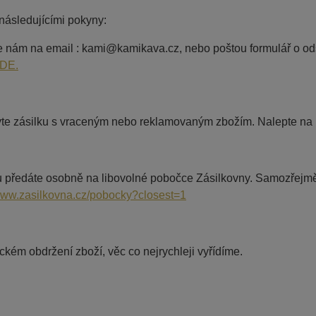
následujícími pokyny:
te nám na email : kami@kamikava.cz, nebo poštou formulář o ods
DE.
vte zásilku s vraceným nebo reklamovaným zbožím. Nalepte na ni
ku předáte osobně na libovolné pobočce Zásilkovny. Samozřejmě
/www.zasilkovna.cz/pobocky?closest=1
ickém obdržení zboží, věc co nejrychleji vyřídíme.