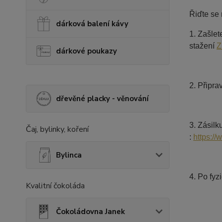
Řiďte se 
dárková balení kávy
1. Zašle
stažení
Z
dárkové poukazy
2. Připra
dřevěné placky - věnování
3. Zásil
Čaj, bylinky, koření
:
https:/
Bylinca
4. Po fyz
Kvalitní čokoláda
Čokoládovna Janek