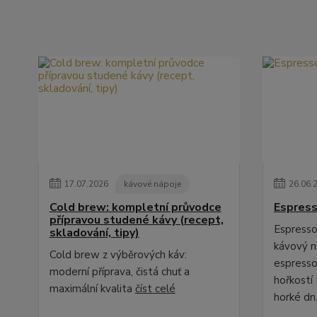
17
.
07
.
2026
kávové nápoje
26
.
06
.
Cold brew: kompletní průvodce
Espress
přípravou studené kávy (recept,
Espresso 
skladování, tipy)
kávový ná
Cold brew z výběrových káv:
espresso
moderní příprava, čistá chuť a
hořkostí 
maximální kvalita
číst celé
horké dn.