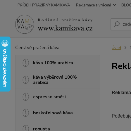
PŘÍBĚH PRAŽÍRNY KAMIKAVA
Reklamace a vrácení
BLO
Čerstvě pražená káva
Úvod
R
káva 100% arabica
Rekl
káva výběrová 100%
arabica
Reklamač
espresso směsi
bezkofeinová káva
Potřebuj
robusta