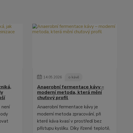
14
.
05
.
2026
o kávě
niká,
Anaerobní fermentace kávy –
dy
moderní metoda, která mění
pší
chuťový profil
 není
Anaerobní fermentace kávy je
tody
moderní metoda zpracování, při
ovat
které káva kvasí v prostředí bez
přístupu kyslíku. Díky řízené teplotě,