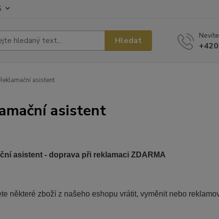
G
Nevíte
Hledat
+420
eklamační asistent
amační asistent
ní asistent - doprava při reklamaci ZDARMA
ete některé zboží z našeho eshopu vrátit, vyměnit nebo rekla