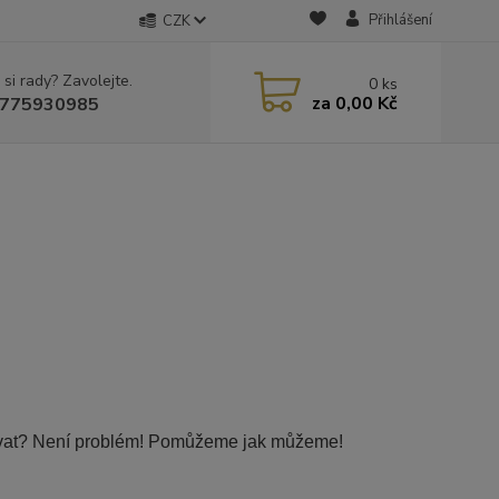
Přihlášení
CZK
 si rady? Zavolejte.
0
ks
za
0,00 Kč
775930985
movat? Není problém! Pomůžeme jak můžeme!