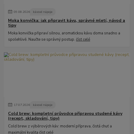
09
.
08
.
2026
kávové nápoje
Moka konvička: jak připravit kávu, správné mletí, návod a
tipy
Moka konvička připraví silnou, aromatickou kávu doma snadno a
spolehlivě. Naučte se správný postup.
číst celé
17
.
07
.
2026
kávové nápoje
Cold brew: kompletní průvodce přípravou studené kávy
(recept, skladování, tipy)
Cold brew z výběrových káv: moderní příprava, čistá chuť a
maximální kvalita
číst celé