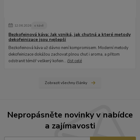
12
.
06
.
2026
o kávě
Bezkofeinová káva: Jak vzniká, jak chutná a které metody
dekofeinizace jsou nejlepší
Bezkofeinová káva už dávno není kompromisem. Moderní metody
dekofeinizace dokážou zachovat plnou chuť i aroma, a přitom
odstranit téměř veškerý kofein...
číst celé
Zobrazit všechny články
Nepropásněte novinky v nabídce
a zajímavosti