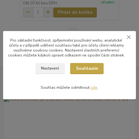
skladem
191,07 Kč
bez DPH
Přidat do košíku
strana
z 1
Pro základní funkčnost, zpříjemnění používání webu, analytické
účely a v případě udělení souhlasu také pro účely cílení reklamy
využíváme soubory cookies. Nastavení vlastních preferencí
cookies můžete kdykoli upravit odkazem ve spodní části stránek.
Souhlasím
Nastavení
Novinky z našeho blogu
Souhlas můžete odmítnout
zde
.