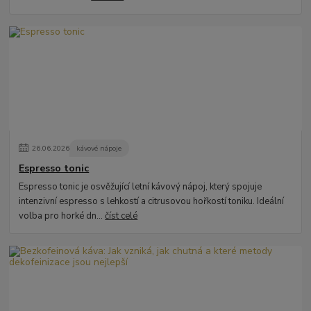
26
.
06
.
2026
kávové nápoje
Espresso tonic
Espresso tonic je osvěžující letní kávový nápoj, který spojuje
intenzivní espresso s lehkostí a citrusovou hořkostí toniku. Ideální
volba pro horké dn...
číst celé