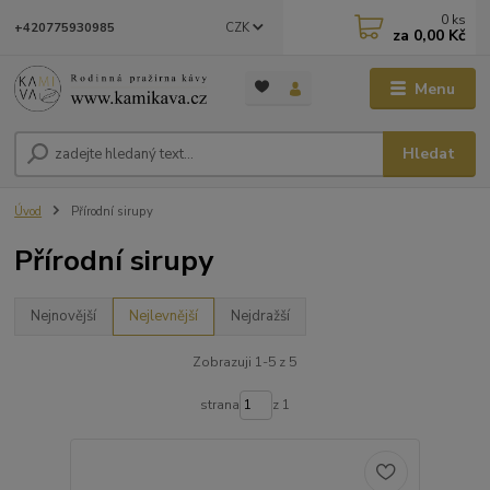
0
ks
CZK
+420775930985
za
0,00 Kč
Menu
Hledat
Úvod
Přírodní sirupy
Přírodní sirupy
Nejnovější
Nejlevnější
Nejdražší
Zobrazuji 1-5 z 5
strana
z 1