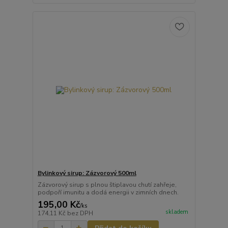
Bylinkový sirup: Zázvorový 500ml
Zázvorový sirup s plnou štiplavou chutí zahřeje,
podpoří imunitu a dodá energii v zimních dnech.
195,00 Kč
/
ks
skladem
174,11 Kč
bez DPH