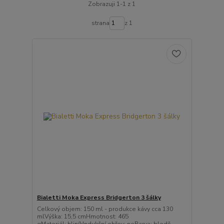
Zobrazuji 1-1 z 1
strana
z 1
Bialetti Moka Express Bridgerton 3 šálky
Celkový objem: 150 ml - produkce kávy cca 130
mlVýška: 15,5 cmHmotnost: 465