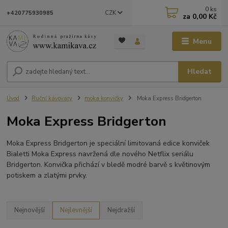
0
ks
CZK
+420775930985
za
0,00 Kč
Menu
Hledat
Úvod
Ruční kávovary
moka konvičky
Moka Express Bridgerton
Moka Express Bridgerton
Moka Express Bridgerton je speciální limitovaná edice konviček
Bialetti Moka Express navržená dle nového Netflix seriálu
Bridgerton. Konvička přichází v bledě modré barvě s květinovým
potiskem a zlatými prvky.
Nejnovější
Nejlevnější
Nejdražší