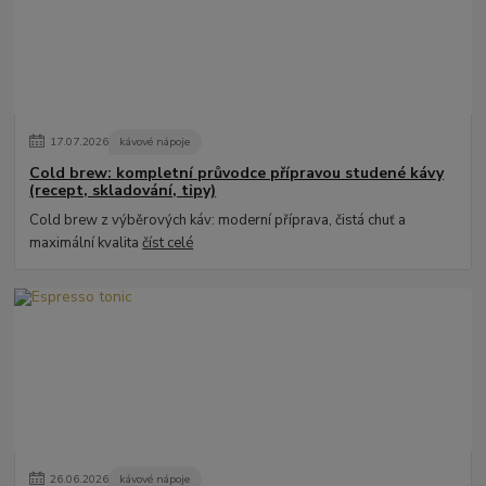
17
.
07
.
2026
kávové nápoje
Cold brew: kompletní průvodce přípravou studené kávy
(recept, skladování, tipy)
Cold brew z výběrových káv: moderní příprava, čistá chuť a
maximální kvalita
číst celé
26
.
06
.
2026
kávové nápoje