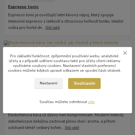
Espresso tonic
Espresso tonic je osvěžující letní kávový nápoj, který spojuje
intenzivní espresso s lehkostí a citrusovou hořkostí toniku. Ideální
volba pro horké dn...
číst celé
Pro základní funkčnost, zpříjemnění používání webu, analytické
účely a v případě udělení souhlasu také pro účely cílení reklamy
využíváme soubory cookies. Nastavení vlastních preferencí
cookies můžete kdykoli upravit odkazem ve spodní části stránek.
Souhlasím
Nastavení
12
.
06
.
2026
o kávě
Bezkofeinová káva: Jak vzniká, jak chutná a které metody
Souhlas můžete odmítnout
zde
.
dekofeinizace jsou nejlepší
Bezkofeinová káva už dávno není kompromisem. Moderní metody
dekofeinizace dokážou zachovat plnou chuť i aroma, a přitom
odstranit téměř veškerý kofein...
číst celé