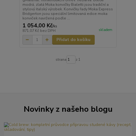
gMateriál: hliníkIndukční ohřev: neBarva: bledě
modrá, zlatá Moka konvičky Bialetti jsou tradiční a
stylový italský výrobek. Konvičky řady Moka Express
Bridgerton jsou speciální limitovaná edice moka
konviček navržená podle ...
1 054,00 Kč
/
ks
skladem
871,07 Kč
bez DPH
Přidat do košíku
strana
z 1
Novinky z našeho blogu