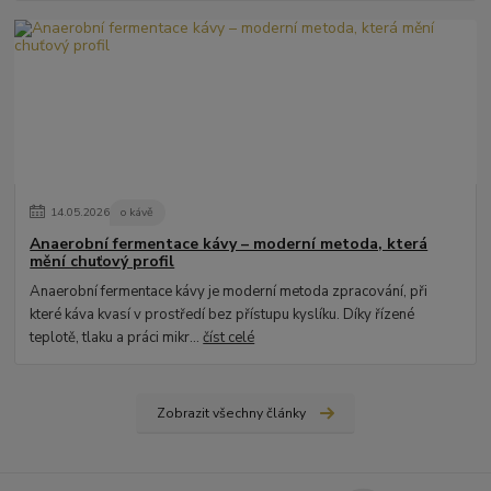
14
.
05
.
2026
o kávě
Anaerobní fermentace kávy – moderní metoda, která
mění chuťový profil
Anaerobní fermentace kávy je moderní metoda zpracování, při
které káva kvasí v prostředí bez přístupu kyslíku. Díky řízené
teplotě, tlaku a práci mikr...
číst celé
Zobrazit všechny články