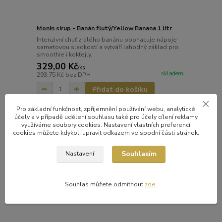
Monin sirup - Banán žlutý/Yellow Banana 1 litr
Intenzivní chuť zralého banánu obohacuje nápoje
sametovou sladkostí a vytváří lahodný základ pro
smoothie i koktejly.
329,00 Kč
/
ks
skladem
293,75 Kč
bez DPH
Přidat do košíku
Pro základní funkčnost, zpříjemnění používání webu, analytické
účely a v případě udělení souhlasu také pro účely cílení reklamy
využíváme soubory cookies. Nastavení vlastních preferencí
cookies můžete kdykoli upravit odkazem ve spodní části stránek.
Souhlasím
Nastavení
Souhlas můžete odmítnout
zde
.