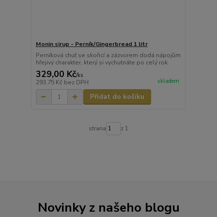
Monin sirup - Perník/Gingerbread 1 litr
Perníková chuť se skořicí a zázvorem dodá nápojům
hřejivý charakter, který si vychutnáte po celý rok.
329,00 Kč
/
ks
skladem
293,75 Kč
bez DPH
Přidat do košíku
strana
z 1
Novinky z našeho blogu