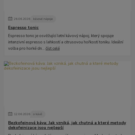
26
.
06
.
2026
kávové nápoje
Espresso tonic
Espresso tonic je osvěžující letní kávový nápoj, který spojuje
intenzivní espresso s lehkostí a citrusovou hořkostí toniku. Ideální
volba pro horké dn...
číst celé
12
.
06
.
2026
o kávě
Bezkofeinová káva: Jak vzniká, jak chutná a které metody
dekofeinizace jsou nejlepší