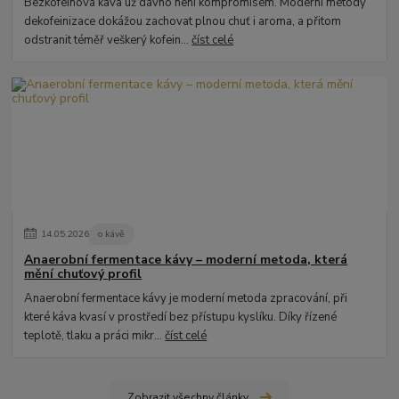
Bezkofeinová káva už dávno není kompromisem. Moderní metody
dekofeinizace dokážou zachovat plnou chuť i aroma, a přitom
odstranit téměř veškerý kofein...
číst celé
14
.
05
.
2026
o kávě
Anaerobní fermentace kávy – moderní metoda, která
mění chuťový profil
Anaerobní fermentace kávy je moderní metoda zpracování, při
které káva kvasí v prostředí bez přístupu kyslíku. Díky řízené
teplotě, tlaku a práci mikr...
číst celé
Zobrazit všechny články