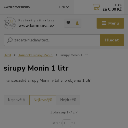
0
ks
CZK
+420775930985
za
0,00 Kč
Menu
Hledat
Úvod
Baristické sirupy Monin
sirupy Monin 1 litr
sirupy Monin 1 litr
Francouzské sirupy Monin v lahvi o objemu 1 litr
Nejnovější
Nejlevnější
Nejdražší
Zobrazuji 1-7 z 7
strana
z 1