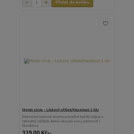
Přidat do košíku
Monin sirup - Lískový oříšek/Hazelnut 1 litr
Intenzivní lískové aroma promění každý nápoj v
lahodný zážitek, který okouzlí svou jemností i
hloubkou.
329,00 Kč
/
ks