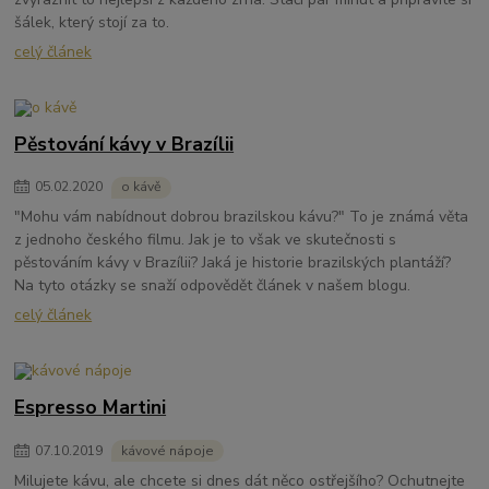
šálek, který stojí za to.
celý článek
Pěstování kávy v Brazílii
05
.
02
.
2020
o kávě
"Mohu vám nabídnout dobrou brazilskou kávu?" To je známá věta
z jednoho českého filmu. Jak je to však ve skutečnosti s
pěstováním kávy v Brazílii? Jaká je historie brazilských plantáží?
Na tyto otázky se snaží odpovědět článek v našem blogu.
celý článek
Espresso Martini
07
.
10
.
2019
kávové nápoje
Milujete kávu, ale chcete si dnes dát něco ostřejšího? Ochutnejte