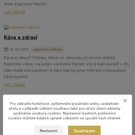
drink Espresso Martini.
celý článek
Káva a zdraví
01
.
09
.
2019
zajímavé odkazy
Káva a zdraví? Otázka, které se věnovalo již mnoho článků.
Nabízíme odkaz na jeden nezávislý článek, který nám poradí s čím
nám může káva pomoct a také kdy by jsme měli být s konzumací
kávy opatrní.
celý článek
Pro základní funkčnost, zpříjemnění používání webu, analytické
účely a v případě udělení souhlasu také pro účely cílení reklamy
Čištění pákového kávovaru
využíváme soubory cookies. Nastavení vlastních preferencí
cookies můžete kdykoli upravit odkazem ve spodní části stránek.
31
.
07
.
2019
o kávě
Pokud chcete mít skvělé espresso, tak musíte mít dokonale čistý
Souhlasím
Nastavení