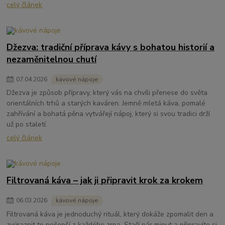
celý článek
Džezva: tradiční příprava kávy s bohatou historií a
nezaměnitelnou chutí
07
.
04
.
2026
kávové nápoje
Džezva je způsob přípravy, který vás na chvíli přenese do světa
orientálních trhů a starých kaváren. Jemně mletá káva, pomalé
zahřívání a bohatá pěna vytvářejí nápoj, který si svou tradici drží
už po staletí.
celý článek
Filtrovaná káva – jak ji připravit krok za krokem
06
.
03
.
2026
kávové nápoje
Filtrovaná káva je jednoduchý rituál, který dokáže zpomalit den a
zvýraznit to nejlepší z každého zrna. Stačí pár minut a připravíte si