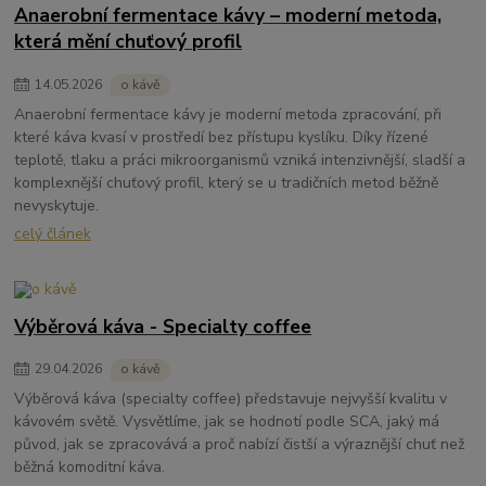
Anaerobní fermentace kávy – moderní metoda,
která mění chuťový profil
14
.
05
.
2026
o kávě
Anaerobní fermentace kávy je moderní metoda zpracování, při
které káva kvasí v prostředí bez přístupu kyslíku. Díky řízené
teplotě, tlaku a práci mikroorganismů vzniká intenzivnější, sladší a
komplexnější chuťový profil, který se u tradičních metod běžně
nevyskytuje.
celý článek
Výběrová káva - Specialty coffee
29
.
04
.
2026
o kávě
Výběrová káva (specialty coffee) představuje nejvyšší kvalitu v
kávovém světě. Vysvětlíme, jak se hodnotí podle SCA, jaký má
původ, jak se zpracovává a proč nabízí čistší a výraznější chuť než
běžná komoditní káva.