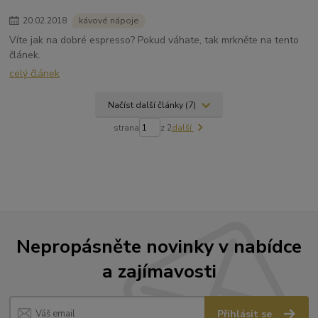
20
.
02
.
2018
kávové nápoje
Víte jak na dobré espresso? Pokud váhate, tak mrkněte na tento
článek.
celý článek
Načíst další články (7)
strana
z 2
další
Nepropásněte novinky v nabídce
a zajímavosti
Přihlásit se