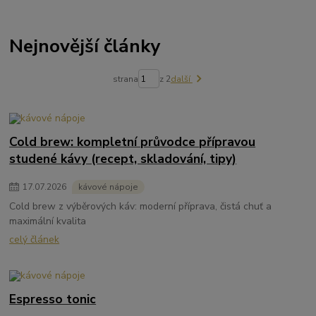
Nejnovější články
strana
z 2
další
Cold brew: kompletní průvodce přípravou
studené kávy (recept, skladování, tipy)
17
.
07
.
2026
kávové nápoje
Cold brew z výběrových káv: moderní příprava, čistá chuť a
maximální kvalita
celý článek
Espresso tonic