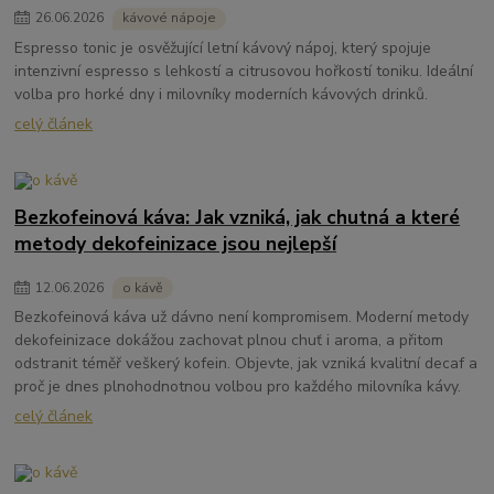
26
.
06
.
2026
kávové nápoje
Espresso tonic je osvěžující letní kávový nápoj, který spojuje
intenzivní espresso s lehkostí a citrusovou hořkostí toniku. Ideální
volba pro horké dny i milovníky moderních kávových drinků.
celý článek
Bezkofeinová káva: Jak vzniká, jak chutná a které
metody dekofeinizace jsou nejlepší
12
.
06
.
2026
o kávě
Bezkofeinová káva už dávno není kompromisem. Moderní metody
dekofeinizace dokážou zachovat plnou chuť i aroma, a přitom
odstranit téměř veškerý kofein. Objevte, jak vzniká kvalitní decaf a
proč je dnes plnohodnotnou volbou pro každého milovníka kávy.
celý článek