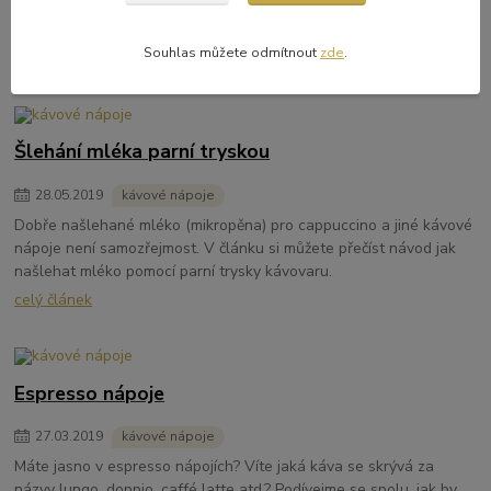
kávovar. V článku naleznete návod jak provádět čistění pákového
kávovaru.
Souhlas můžete odmítnout
zde
.
celý článek
Šlehání mléka parní tryskou
28
.
05
.
2019
kávové nápoje
Dobře našlehané mléko (mikropěna) pro cappuccino a jiné kávové
nápoje není samozřejmost. V článku si můžete přečíst návod jak
našlehat mléko pomocí parní trysky kávovaru.
celý článek
Espresso nápoje
27
.
03
.
2019
kávové nápoje
Máte jasno v espresso nápojích? Víte jaká káva se skrývá za
názvy lungo, doppio, caffé latte atd.? Podívejme se spolu, jak by