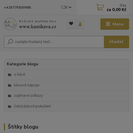
0
ks
CZK
+420775930985
za
0,00 Kč
Menu
Hledat
Kategorie blogu
o kávě
kávové nápoje
zajímavé odkazy
čokoládové pokušení
Štítky blogu