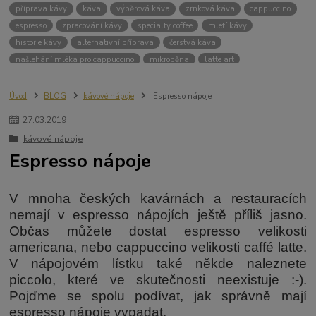
příprava kávy
káva
výběrová káva
zrnková káva
cappuccino
espresso
zpracování kávy
specialty coffee
mletí kávy
historie kávy
alternativní příprava
čerstvá káva
našlehání mléka pro cappuccino
mikropěna
latte art
šlehání mléka
flat white
moka konvička
bialetti
filtrovaná káva
poměr kávy a vody
teplota vody
dripper
V60
Úvod
BLOG
kávové nápoje
Espresso nápoje
Chemex
Kalita
blooming
světlé pražení
zrnková káva na filtr
27
.
03
.
2019
domácí příprava kávy
french press
rychlá příprava kávy
kávové nápoje
příprava kávy ve french pressu
alternativní příprava kávy
aeropress
Espresso nápoje
vacuum pot
hario
příprava kávy v Vacuum potu
kávovník
arabica
robusta
crema
sběr kávy
mokrá metoda zpracování kávy
suchá metoda zpracování kávy
V mnoha českých kavárnách a restauracích
ruční sběr kávy
strojový sběr kávy
zelená káva
pěstování kávy
nemají v espresso nápojích ještě příliš jasno.
Občas můžete dostat espresso velikosti
americana, nebo cappuccino velikosti caffé latte.
V nápojovém lístku také někde naleznete
piccolo, které ve skutečnosti neexistuje :-).
Pojďme se spolu podívat, jak správně mají
espresso nápoje vypadat.