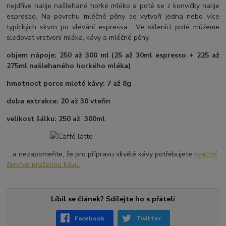
nejdříve nalije našlehané horké mléko a poté se z konvičky nalije
espresso. Na povrchu mléčné pěny se vytvoří jedna nebo více
typických skvrn po vlévání espressa. Ve sklenici poté můžeme
sledovat vrstvení mléka, kávy a mléčné pěny.
objem nápoje: 250 až 300 ml (25 až 30ml espresso + 225 až
275ml našlehaného horkého mléka)
hmotnost porce mleté kávy: 7 až 8g
doba extrakce: 20 až 30 vteřin
velikost šálku: 250 až 300ml
....a nezapomeňte, že pro přípravu skvělé kávy potřebujete
kvalitní
čerstve praženou kávu
.
Líbil se článek? Sdílejte ho s přáteli
Facebook
Twitter