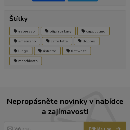
Štítky
espresso
příprava kávy
cappuccino
americano
caffe latte
doppio
lungo
ristretto
flat white
macchioato
Nepropásněte novinky v nabídce
a zajímavosti
Přihlásit se