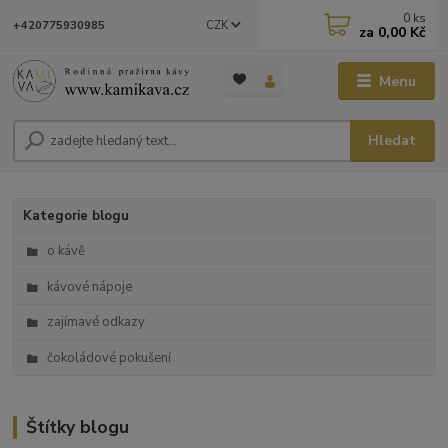
0
ks
CZK
+420775930985
za
0,00 Kč
Menu
Hledat
Kategorie blogu
o kávě
kávové nápoje
zajímavé odkazy
čokoládové pokušení
Štítky blogu