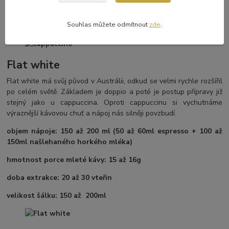
doba extrakce: 20 až 30 vteřin
Souhlas můžete odmítnout
zde
.
velikost šálku: 150 až 200ml
Flat white
Flat white má svůj původ v Austrálii, odkud se velmi rychle rozšířil
po celém světě. Základem je doppio a poté je postup přípravy již
stejný jako u cappuccina. Oproti cappuccinu si vychutnáme
výraznější kávovou chuť a nápoj nás silněji povzbudí.
objem nápoje: 150 až 200 ml (50 až 60ml espresso + 100 až
150ml našlehaného horkého mléka)
hmotnost porce mleté kávy: 15 až 16g
doba extrakce: 20 až 30 vteřin
velikost šálku: 150 až 200ml