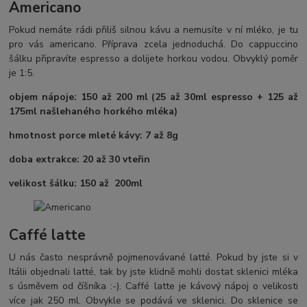
Americano
Pokud nemáte rádi přiliš silnou kávu a nemusíte v ní mléko, je tu
pro vás americano. Příprava zcela jednoduchá. Do cappuccino
šálku připravíte espresso a dolijete horkou vodou. Obvyklý poměr
je 1:5.
objem nápoje: 150 až 200 ml (25 až 30ml espresso + 125 až
175ml našlehaného horkého mléka)
hmotnost porce mleté kávy: 7 až 8g
doba extrakce: 20 až 30 vteřin
velikost šálku: 150 až 200ml
Caffé latte
U nás často nesprávně pojmenovávané latté. Pokud by jste si v
Itálii objednali latté, tak by jste klidně mohli dostat sklenici mléka
s úsměvem od číšníka :-). Caffé latte je kávový nápoj o velikosti
více jak 250 ml. Obvykle se podává ve sklenici. Do sklenice se