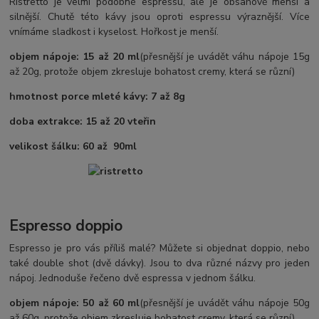
Ristretto je velmi podobné espressu, ale je obsahově menší a
silnější. Chutě této kávy jsou oproti espressu výraznější. Více
vnímáme sladkost i kyselost. Hořkost je menší.
objem nápoje: 15 až 20 ml
(přesnější je uvádět váhu nápoje 15g
až 20g, protože objem zkresluje bohatost cremy, která se různí)
hmotnost porce mleté kávy: 7 až 8g
doba extrakce: 15 až 20 vteřin
velikost šálku: 60 až 90ml
Espresso doppio
Espresso je pro vás příliš malé? Můžete si objednat doppio, nebo
také double shot (dvě dávky). Jsou to dva různé názvy pro jeden
nápoj. Jednoduše řečeno dvě espressa v jednom šálku.
objem nápoje: 50 až 60 ml
(přesnější je uvádět váhu nápoje 50g
až 60g, protože objem zkresluje bohatost cremy, která se různí)