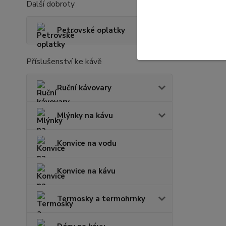
Další dobroty
Petrovské oplatky
Příslušenství ke kávě
Ruční kávovary
Mlýnky na kávu
Konvice na vodu
Konvice na kávu
Termosky a termohrnky