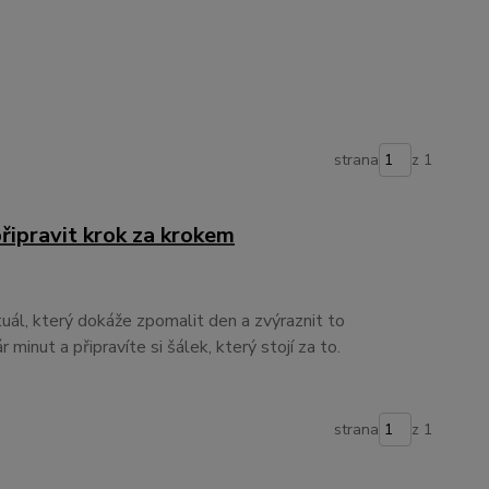
strana
z 1
 připravit krok za krokem
tuál, který dokáže zpomalit den a zvýraznit to
 minut a připravíte si šálek, který stojí za to.
strana
z 1