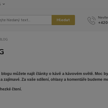
G
Nevíte
Hledat
+420
BLOG
G
blogu můžete najít články o kávě a kávovém světě. Moc bych
 a zajímavé. Za vaše sdílení, ohlasy a komentáře budeme mo
hezké čtení.