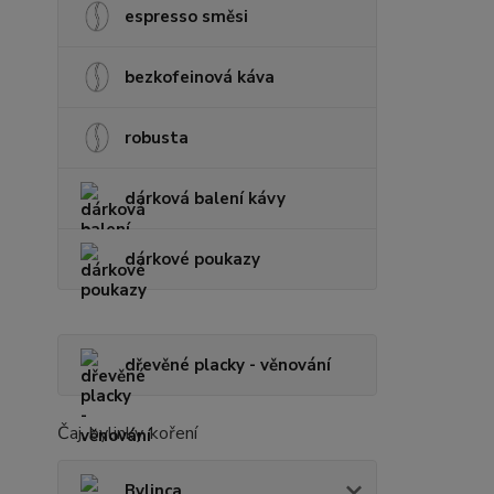
espresso směsi
bezkofeinová káva
robusta
dárková balení kávy
dárkové poukazy
dřevěné placky - věnování
Čaj, bylinky, koření
Bylinca