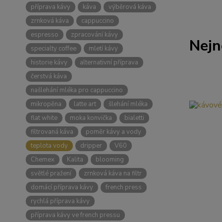
příprava kávy
káva
výběrová káva
zrnková káva
cappuccino
espresso
zpracování kávy
Nejn
specialty coffee
mletí kávy
historie kávy
alternativní příprava
čerstvá káva
našlehání mléka pro cappuccino
mikropěna
latte art
šlehání mléka
flat white
moka konvička
bialetti
filtrovaná káva
poměr kávy a vody
teplota vody
dripper
V60
Chemex
Kalita
blooming
světlé pražení
zrnková káva na filtr
domácí příprava kávy
french press
rychlá příprava kávy
příprava kávy ve french pressu