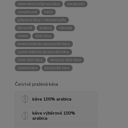
alternativní příprava kávy
aeropress
vacuum pot
hario
příprava kávy v Vacuum potu
kávovník
arabica
robusta
crema
sběr kávy
mokrá metoda zpracování kávy
suchá metoda zpracování kávy
ruční sběr kávy
strojový sběr kávy
zelená káva
pěstování kávy
Čerstvě pražená káva
káva 100% arabica
káva výběrová 100%
arabica