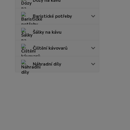
Dózy na kávu
Baristické potřeby
Šálky na kávu
Čištění kávovarů
Náhradní díly