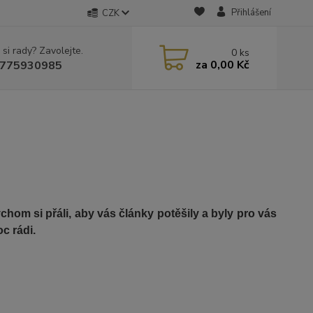
Přihlášení
CZK
 si rady? Zavolejte.
0
ks
za
0,00 Kč
775930985
om si přáli, aby vás články potěšily a byly pro vás
c rádi.