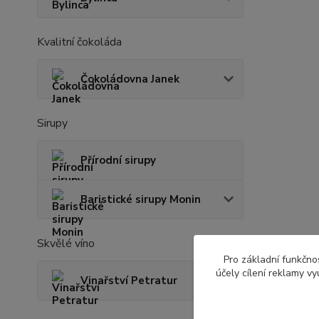
Kvalitní čokoláda
Čokoládovna Janek
Sirupy
Přírodní sirupy
Baristické sirupy Monin
Skvělé víno
Pro základní funkčnos
účely cílení reklamy v
Vinařství Petratur