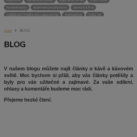
espresso
zpracování kávy
specialty coffee
mletí kávy
historie kávy
alternativní příprava
čerstvá káva
našlehání mléka pro cappuccino
mikropěna
latte art
šlehání mléka
flat white
moka konvička
příprava kávy v moka konvičce
moka návod
mletí kávy moka
Úvod
BLOG
jak připravit kávu v moka konvičce
moka tipy
moka chyby
BLOG
čištění moka konvičky
indukční podložka Bialetti
espresso doma
domácí káva
filtrovaná káva
poměr kávy a vody
teplota vody
dripper
V60
Chemex
Kalita
blooming
světlé pražení
zrnková káva na filtr
domácí příprava kávy
french press
V našem blogu můžete najít články o kávě a kávovém
rychlá příprava kávy
příprava kávy ve french pressu
světě. Moc bychom si přáli, aby vás články potěšily a
alternativní příprava kávy
aeropress
vacuum pot
hario
byly pro vás užitečné a zajímavé. Za vaše sdílení,
příprava kávy v Vacuum potu
kávovník
arabica
ohlasy a komentáře budeme moc rádi.
Přejeme hezké čtení.