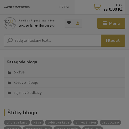
0
ks
CZK
+420775930985
za
0,00 Kč
Menu
Hledat
Kategorie blogu
o kávě
kávové nápoje
zajímavé odkazy
Štítky blogu
příprava kávy
káva
výběrová káva
zrnková káva
cappuccino