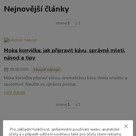
Nejnovější články
strana
z 1
Moka konvička: jak připravit kávu, správné mletí,
návod a tipy
09
.
08
.
2026
kávové nápoje
Moka konvička připraví silnou, aromatickou kávu doma snadno a
spolehlivě. Naučte se správný postup.
celý článek
strana
z 1
Pro základní funkčnost, zpříjemnění používání webu, analytické
účely a v případě udělení souhlasu také pro účely cílení reklamy