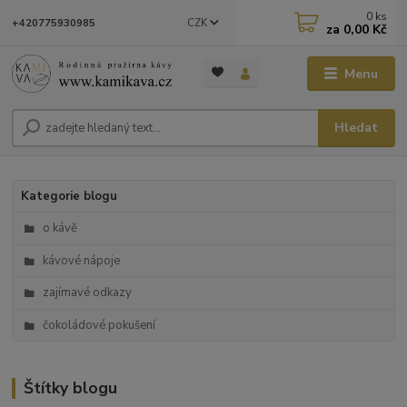
0
ks
CZK
+420775930985
za
0,00 Kč
Menu
Hledat
Kategorie blogu
o kávě
kávové nápoje
zajímavé odkazy
čokoládové pokušení
Štítky blogu