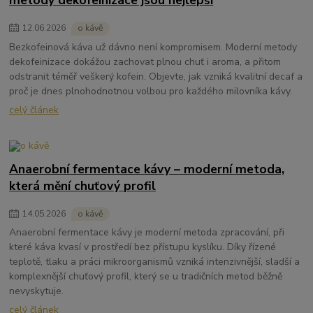
metody dekofeinizace jsou nejlepší
12
.
06
.
2026
o kávě
Bezkofeinová káva už dávno není kompromisem. Moderní metody
dekofeinizace dokážou zachovat plnou chuť i aroma, a přitom
odstranit téměř veškerý kofein. Objevte, jak vzniká kvalitní decaf a
proč je dnes plnohodnotnou volbou pro každého milovníka kávy.
celý článek
Anaerobní fermentace kávy – moderní metoda,
která mění chuťový profil
14
.
05
.
2026
o kávě
Anaerobní fermentace kávy je moderní metoda zpracování, při
které káva kvasí v prostředí bez přístupu kyslíku. Díky řízené
teplotě, tlaku a práci mikroorganismů vzniká intenzivnější, sladší a
komplexnější chuťový profil, který se u tradičních metod běžně
nevyskytuje.
celý článek