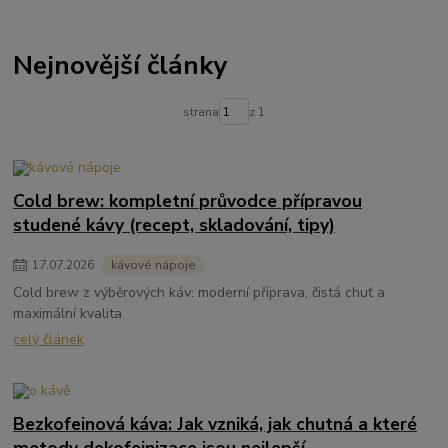
Nejnovější články
strana
z 1
Cold brew: kompletní průvodce přípravou
studené kávy (recept, skladování, tipy)
17
.
07
.
2026
kávové nápoje
Cold brew z výběrových káv: moderní příprava, čistá chuť a
maximální kvalita
celý článek
Bezkofeinová káva: Jak vzniká, jak chutná a které