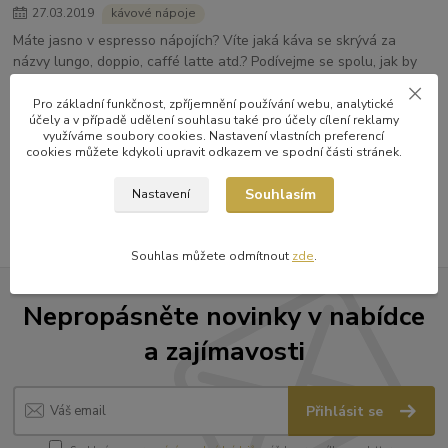
27
.
03
.
2019
kávové nápoje
Máte jasno v espresso nápojích? Víte jaká káva se skrývá za
názvy lungo, doppio, caffé latte atd.? Podívejme se spolu, jak by
měli espresso nápoje správně vypadat.
Pro základní funkčnost, zpříjemnění používání webu, analytické
celý článek
účely a v případě udělení souhlasu také pro účely cílení reklamy
využíváme soubory cookies. Nastavení vlastních preferencí
strana
z 1
cookies můžete kdykoli upravit odkazem ve spodní části stránek.
Souhlasím
Nastavení
Souhlas můžete odmítnout
zde
.
Nepropásněte novinky v nabídce
a zajímavosti
Přihlásit se