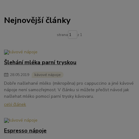
Nejnovější články
strana
z 1
Šlehání mléka parní tryskou
28
.
05
.
2019
kávové nápoje
Dobře našlehané mléko (mikropěna) pro cappuccino a jiné kávové
nápoje není samozřejmost. V článku si můžete přečíst návod jak
našlehat mléko pomocí parní trysky kávovaru.
celý článek
Espresso nápoje