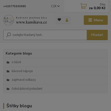
0
ks
CZK
+420775930985
za
0,00 Kč
Menu
Hledat
Kategorie blogu
o kávě
kávové nápoje
zajímavé odkazy
čokoládové pokušení
Štítky blogu