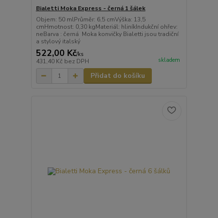
Bialetti Moka Express - černá 1 šálek
Objem: 50 mlPrůměr: 6,5 cmVýška: 13,5
cmHmotnost: 0,30 kgMateriál: hliníkIndukční ohřev:
neBarva : černá Moka konvičky Bialetti jsou tradiční
a stylový italský
522,00 Kč
/
ks
skladem
431,40 Kč
bez DPH
Přidat do košíku