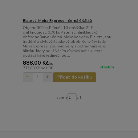
Bialetti Moka Express - černá 6 šálků
Objem: 300 mlPrůměr: 10 cmVýška: 21,5
cmHmotnost: 0,70 kgMateriál: hliníkIndukční
ohřev: neBarva : černá Moka konvičky Bialetti jsou
tradiční a stylový italský výrobek. Konvičky řady
Moka Express jsou vyrobeny z potravinářského
hliníku, který používáním získává patinu, která
dodává kávě jedinečnou ...
888,00 Kč
/
ks
skladem
733,88 Kč
bez DPH
Přidat do košíku
strana
z 1