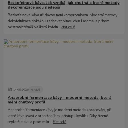
Bezkofeinová káva: Jak vzniká, jak chutná a které metody
dekofeinizace jsou nejlepší
Bezkofeinová káva už dávno není kompromisem. Moderní metody
dekofeinizace dokážou zachovat plnou chuť i aroma, a přitom
odstranit téměř veškerý kofein...
číst celé
14
.
05
.
2026
o kávě
Anaerobní fermentace kávy – moderní metoda, která
mění chuťový profil
Anaerobní fermentace kávy je moderní metoda zpracování, při
které káva kvasí v prostředí bez přístupu kyslíku. Díky řízené
teplotě, tlaku a práci mikr...
číst celé