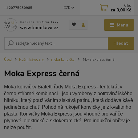
0
ks
CZK
+420775930985
za
0,00 Kč
Menu
Hledat
Úvod
Ruční kávovary
moka konvičky
Moka Express černá
Moka Express černá
Moka konvičky Bialetti řady Moka Express - tentokrát v
černo-stříbrné kombinaci - jsou vyrobeny z potravinářského
hliníku, který používáním získává patinu, která dodává kávě
jedinečnou chuť. Pohodlná rukojeť konvičky je z kvalitního
plastu. Konvičky Moka Express jsou vhodné pro vařiče
plynové, elektrické a sklokeramické. Pro indukční ohřev je
nelze použít.