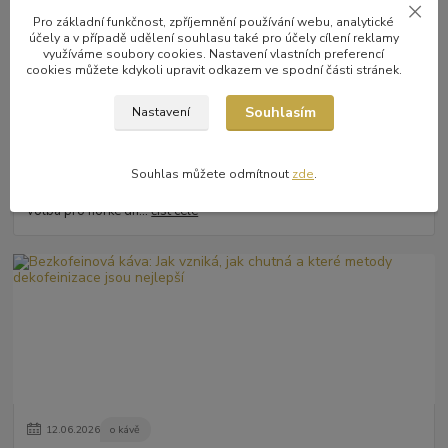
Pro základní funkčnost, zpříjemnění používání webu, analytické
účely a v případě udělení souhlasu také pro účely cílení reklamy
využíváme soubory cookies. Nastavení vlastních preferencí
cookies můžete kdykoli upravit odkazem ve spodní části stránek.
Souhlasím
Nastavení
26
.
06
.
2026
kávové nápoje
Espresso tonic
Espresso tonic je osvěžující letní kávový nápoj, který spojuje
Souhlas můžete odmítnout
zde
.
intenzivní espresso s lehkostí a citrusovou hořkostí toniku. Ideální
volba pro horké dn...
číst celé
12
.
06
.
2026
o kávě