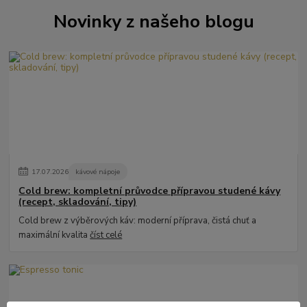
Novinky z našeho blogu
17
.
07
.
2026
kávové nápoje
Cold brew: kompletní průvodce přípravou studené kávy
(recept, skladování, tipy)
Cold brew z výběrových káv: moderní příprava, čistá chuť a
maximální kvalita
číst celé