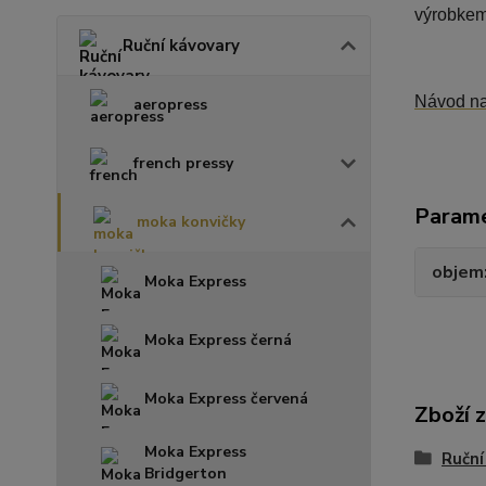
výrobkem 
Ruční kávovary
Návod na
aeropress
french pressy
Param
moka konvičky
objem
Moka Express
Moka Express černá
Moka Express červená
Zboží 
Moka Express
Ruční
Bridgerton