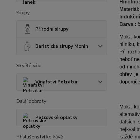
Hmotnos
Materiál
Sirupy
Indukční
Barva :
č
Přírodní sirupy
Moka kon
hliníku, 
Baristické sirupy Monin
Při rozh
neboť ne 
Skvělé víno
od mnoha
ohřev je
Vinařství Petratur
doporuče
Další dobroty
Moka kon
alternati
Petrovské oplatky
dalších 
nejkvali
Příslušenství ke kávě
každé mo