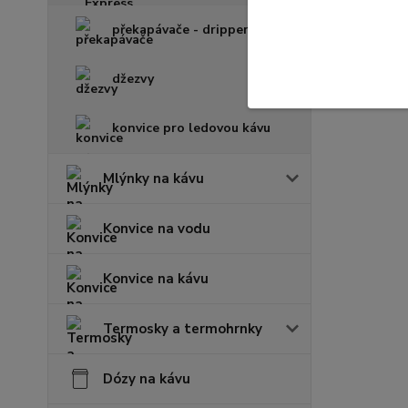
překapávače - drippery
džezvy
konvice pro ledovou kávu
Mlýnky na kávu
Konvice na vodu
Konvice na kávu
Termosky a termohrnky
Dózy na kávu