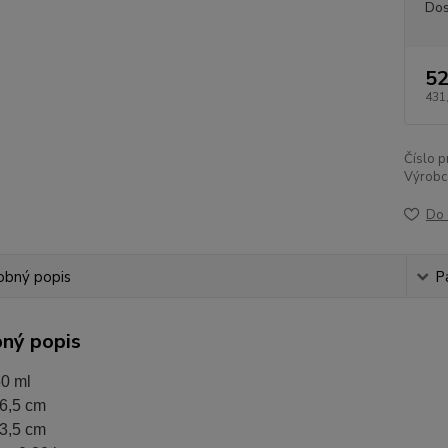
Dos
52
431
Číslo p
Výrobc
Do 
obný popis
P
ný popis
0 ml
6,5 cm
3,5 cm