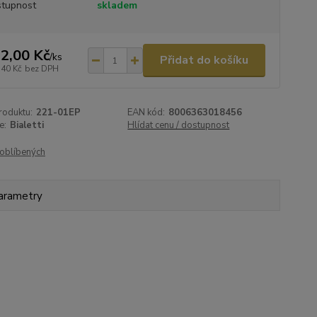
tupnost
skladem
2,00 Kč
/
ks
Přidat do košíku
,40 Kč
bez DPH
roduktu:
221-01EP
EAN kód:
8006363018456
e:
Bialetti
Hlídat cenu / dostupnost
oblíbených
arametry