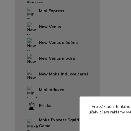
Mini Express
New Venus
New Venus měděná
New Venus modrá
New Moka Indukce černá
Mini Indukce
Brikka
Pro základní funkčnos
účely cílení reklamy v
Moka Express Squid
Game