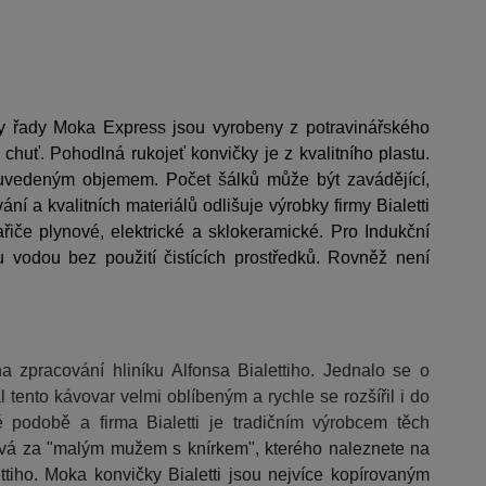
ičky řady Moka Express jsou vyrobeny z potravinářského
chuť. Pohodlná rukojeť konvičky je z kvalitního plastu.
ím uvedeným objemem. Počet šálků může být zavádějící,
í a kvalitních materiálů odlišuje výrobky firmy Bialetti
če plynové, elektrické a sklokeramické. Pro Indukční
 vodou bez použití čistících prostředků. Rovněž není
a zpracování hliníku Alfonsa Bialettiho. Jednalo se o
 tento kávovar velmi oblíbeným a rychle se rozšířil i do
 podobě a firma Bialetti je tradičním výrobcem těch
vá za "malým mužem s knírkem", kterého naleznete na
ttiho. Moka konvičky Bialetti jsou nejvíce kopírovaným