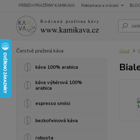
PŘÍBĚH PRAŽÍRNY KAMIKAVA
Reklamace a vrácení
BLO
Čerstvě pražená káva
Úvod
R
Bial
káva 100% arabica
káva výběrová 100%
arabica
espresso směsi
bezkofeinová káva
robusta