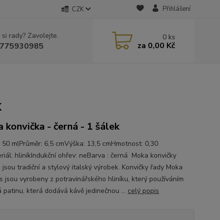
Přihlášení
CZK
 si rady? Zavolejte.
0
ks
za
0,00 Kč
775930985
k
 konvička - černá - 1 šálek
 50 mlPrůměr: 6,5 cmVýška: 13,5 cmHmotnost: 0,30
riál: hliníkIndukční ohřev: neBarva : černá Moka konvičky
i jsou tradiční a stylový italský výrobek. Konvičky řady Moka
s jsou vyrobeny z potravinářského hliníku, který používáním
á patinu, která dodává kávě jedinečnou ...
celý popis