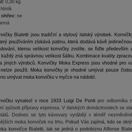
t:
0,30 kg
:
hliník
 ohřev:
ne
erná
vičky Bialetti jsou tradiční a stylový italský výrobek. Konv
který používáním získává patinu, která dodává kávě jedinečnou 
odování, kterou velikost konvičky zvolíte, se řiďte předevš
každý zná správnou velikost šálku. Kombinace kvality zpracován
 jiných výrobců. Konvičky Moka Express jsou vhodné pro vaři
 nelze použít. Moka konvičky je vhodné umývat pouze čistou
no umývat moka konvičku v myčce na nádobí.
vičku vynalezl v roce 1933 Luigi De Ponti
pro odborníka n
vní způsob přípravy espressa. V italských domáctnostech se stal
států. Dodnes se tyto kávovary vyrábějí v téměř nezměněné
tnějších moka konviček na trhu.
Pokud Vás zajímá, kdo se skrý
ka konvičce Bialetti, tak se jedná o podobiznu Alfonse Biale