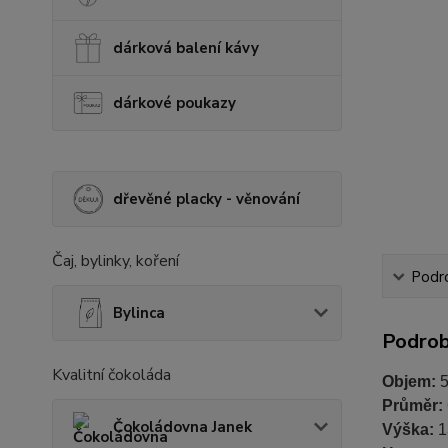
dárková balení kávy
dárkové poukazy
dřevěné placky - věnování
Čaj, bylinky, koření
Podr
Bylinca
Podrob
Kvalitní čokoláda
Objem:
5
Průměr:
Čokoládovna Janek
Výška:
1