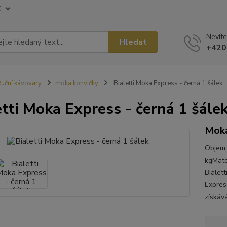
G
Nevíte
Hledat
+420
uční kávovary
moka konvičky
Bialetti Moka Express - černá 1 šálek
etti Moka Express - černá 1 šále
Moka
Objem:
kgMate
Bialett
Expres
získáv