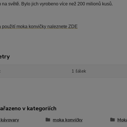
na světě. Bylo jich vyrobeno více než 200 milionů kusů.
 použití moka konvičky naleznete ZDE
etry
1 šálek
zařazeno v kategoriích
 kávovary
moka konvičky
Moka