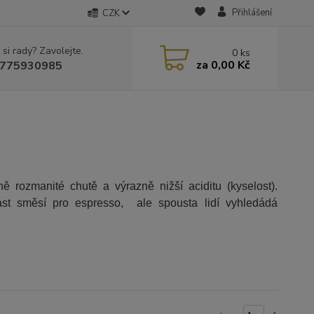
Přihlášení
CZK
 si rady? Zavolejte.
0
ks
za
0,00 Kč
775930985
 rozmanité chutě a výrazně nižší aciditu (kyselost).
ást směsí pro espresso, ale spousta lidí vyhledádá