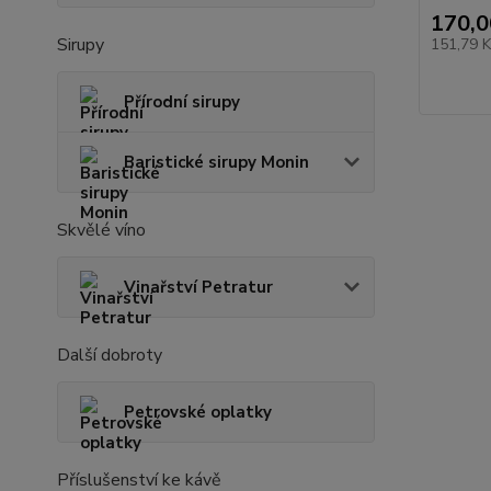
170,0
Sirupy
151,79 
Přírodní sirupy
Baristické sirupy Monin
Skvělé víno
Vinařství Petratur
Další dobroty
Petrovské oplatky
Příslušenství ke kávě