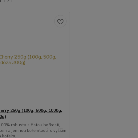
1-1 z 1
herry 250g (100g, 500g, 1000g,
0g)
 100% robusta s čistou hořkostí,
lem a jemnou kořenitostí, s vyšším
 kofeinu.