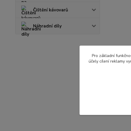
Čištění kávovarů
Náhradní díly
Pro základní funkčnos
účely cílení reklamy v