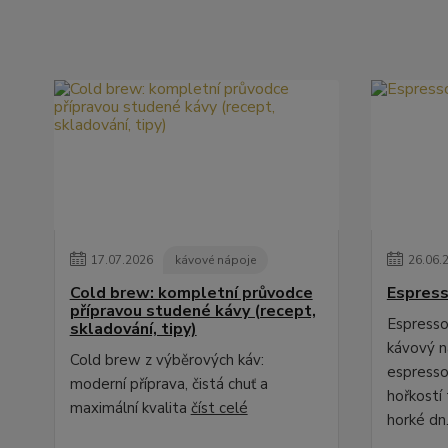
17
.
07
.
2026
kávové nápoje
26
.
06
.
Cold brew: kompletní průvodce
Espress
přípravou studené kávy (recept,
Espresso 
skladování, tipy)
kávový ná
Cold brew z výběrových káv:
espresso
moderní příprava, čistá chuť a
hořkostí 
maximální kvalita
číst celé
horké dn.