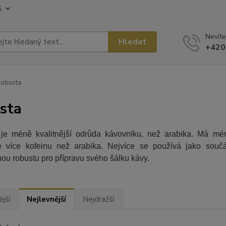
G
Nevíte
Hledat
+420
obusta
sta
je méně kvalitnější odrůda kávovníku, než arabika. Má méně
 více kofeinu než arabika. Nejvíce se používá jako souč
ou robustu pro přípravu svého šálku kávy.
jší
Nejlevnější
Nejdražší