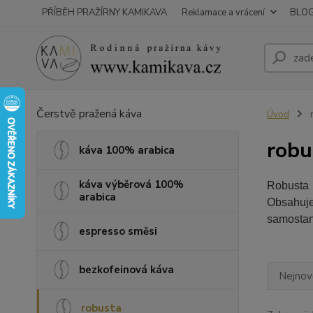
PŘÍBĚH PRAŽÍRNY KAMIKAVA
Reklamace a vrácení
BLO
Čerstvě pražená káva
Úvod
r
robu
káva 100% arabica
káva výběrová 100%
Robusta 
arabica
Obsahuje
samostan
espresso směsi
bezkofeinová káva
Nejnově
robusta