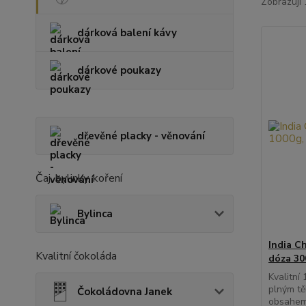
Zobrazuji 
dárková balení kávy
dárkové poukazy
dřevěné placky - věnování
Čaj, bylinky, koření
Bylinca
India C
Kvalitní čokoláda
dóza 30
Kvalitní
plným tě
Čokoládovna Janek
obsahem