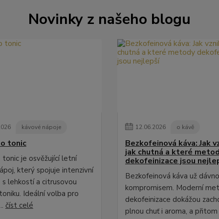
Novinky z našeho blogu
2026
kávové nápoje
12
.
06
.
2026
o kávě
o tonic
Bezkofeinová káva: Jak vz
jak chutná a které meto
tonic je osvěžující letní
dekofeinizace jsou nejle
poj, který spojuje intenzivní
Bezkofeinová káva už dávno
 s lehkostí a citrusovou
kompromisem. Moderní me
toniku. Ideální volba pro
dekofeinizace dokážou zach
..
číst celé
plnou chuť i aroma, a přitom