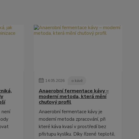
14
.
05
.
2026
o kávě
niká,
Anaerobní fermentace kávy –
dy
moderní metoda, která mění
pší
chuťový profil
 není
Anaerobní fermentace kávy je
tody
moderní metoda zpracování, při
ovat
které káva kvasí v prostředí bez
přístupu kyslíku. Díky řízené teplotě,