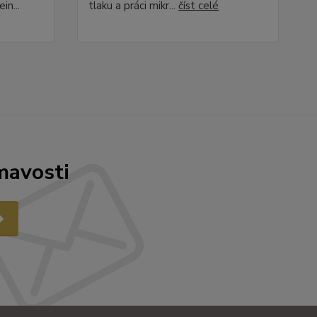
in...
tlaku a práci mikr...
číst celé
mavosti