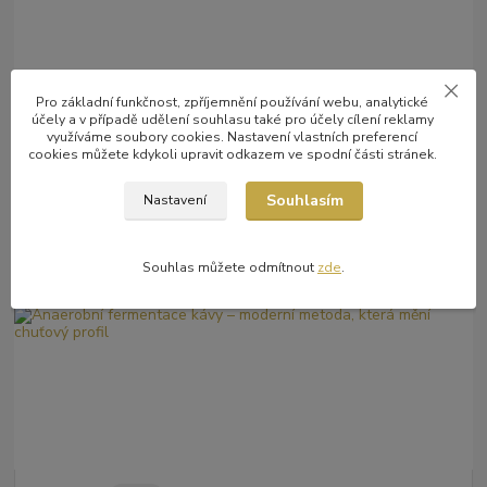
Pro základní funkčnost, zpříjemnění používání webu, analytické
účely a v případě udělení souhlasu také pro účely cílení reklamy
využíváme soubory cookies. Nastavení vlastních preferencí
12
.
06
.
2026
o kávě
cookies můžete kdykoli upravit odkazem ve spodní části stránek.
Bezkofeinová káva: Jak vzniká, jak chutná a které metody
dekofeinizace jsou nejlepší
Souhlasím
Nastavení
Bezkofeinová káva už dávno není kompromisem. Moderní metody
dekofeinizace dokážou zachovat plnou chuť i aroma, a přitom
odstranit téměř veškerý kofein...
číst celé
Souhlas můžete odmítnout
zde
.