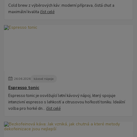
Cold brew z výběrových káv: moderní příprava, čistá chuť a
maximální kvalita
číst celé
26
.
06
.
2026
kávové nápoje
Espresso tonic
Espresso tonic je osvěžující letní kávový nápoj, který spojuje
intenzivní espresso s lehkostí a citrusovou hořkostí toniku. Ideální
volba pro horké dn...
číst celé