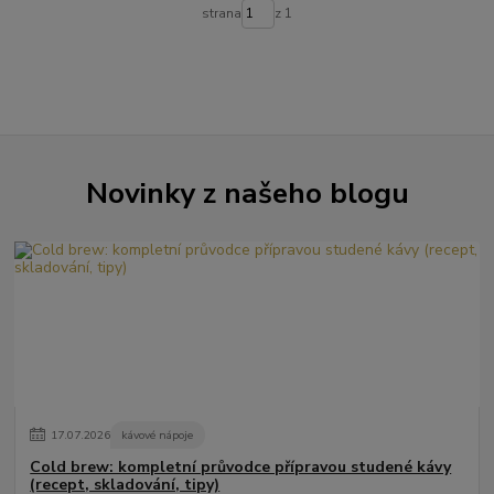
strana
z 1
Novinky z našeho blogu
17
.
07
.
2026
kávové nápoje
Cold brew: kompletní průvodce přípravou studené kávy
(recept, skladování, tipy)