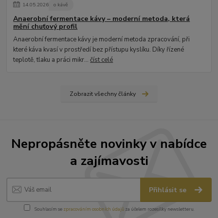
14
.
05
.
2026
o kávě
Anaerobní fermentace kávy – moderní metoda, která
mění chuťový profil
Anaerobní fermentace kávy je moderní metoda zpracování, při
které káva kvasí v prostředí bez přístupu kyslíku. Díky řízené
teplotě, tlaku a práci mikr...
číst celé
Zobrazit všechny články
Nepropásněte novinky v nabídce
a zajímavosti
Přihlásit se
Souhlasím se
zpracováním osobních údajů
za účelem rozesílky newsletteru.