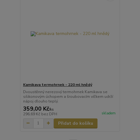
Kamikava termohrnek - 220 ml hnědý
Dvoustěnný nerezový termohrnek Kamikava se
silikonovým úchopem a šroubovacím víčkem udrží
nápoj dlouho teplý.
359,00 Kč
/
ks
skladem
296,69 Kč
bez DPH
Přidat do košíku