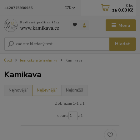
0
ks
CZK
+420775930985
za
0,00 Kč
Menu
Hledat
Úvod
Termosky a termohrnky
Kamikava
Kamikava
Nejnovější
Nejlevnější
Nejdražší
Zobrazuji 1-1 z 1
strana
z 1