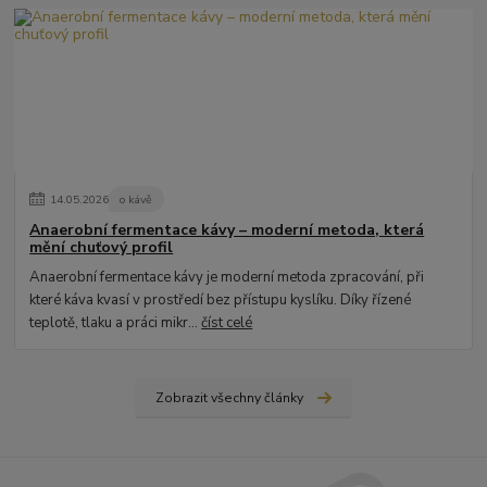
14
.
05
.
2026
o kávě
Anaerobní fermentace kávy – moderní metoda, která
mění chuťový profil
Anaerobní fermentace kávy je moderní metoda zpracování, při
které káva kvasí v prostředí bez přístupu kyslíku. Díky řízené
teplotě, tlaku a práci mikr...
číst celé
Zobrazit všechny články