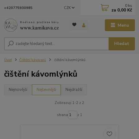
0
ks
CZK
+420775930985
za
0,00 Kč
Menu
Hledat
Úvod
Čištění kávovarů
čištění kávomlýnků
čištění kávomlýnků
Nejnovější
Nejlevnější
Nejdražší
Zobrazuji 1-2 z 2
strana
z 1