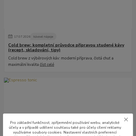
17
.
07
.
2026
kávové nápoje
Cold brew: kompletní průvodce přípravou studené kávy
(recept, skladování, tipy)
Cold brew z výběrových káv: moderní příprava, čistá chuť a
maximální kvalita
číst celé
Pro základní funkčnost, zpříjemnění používání webu, analytické
účely a v případě udělení souhlasu také pro účely cílení reklamy
26
.
06
.
2026
kávové nápoje
využíváme soubory cookies. Nastavení vlastních preferencí