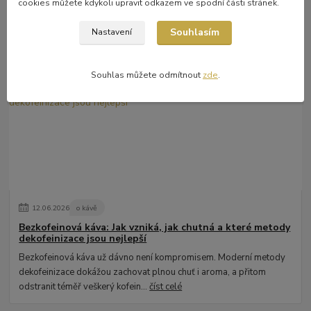
cookies můžete kdykoli upravit odkazem ve spodní části stránek.
Espresso tonic
Espresso tonic je osvěžující letní kávový nápoj, který spojuje
Souhlasím
Nastavení
intenzivní espresso s lehkostí a citrusovou hořkostí toniku. Ideální
volba pro horké dn...
číst celé
Souhlas můžete odmítnout
zde
.
12
.
06
.
2026
o kávě
Bezkofeinová káva: Jak vzniká, jak chutná a které metody
dekofeinizace jsou nejlepší
Bezkofeinová káva už dávno není kompromisem. Moderní metody
dekofeinizace dokážou zachovat plnou chuť i aroma, a přitom
odstranit téměř veškerý kofein...
číst celé