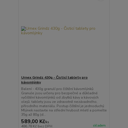
Urnex Grindz 430g - Čisticí tablety pro
kávomlýnky
Balení - 430g granulí pro čištění kávomlýnků
Granule jsou určeny pro bezpečné a důkladné
vyčištění kávomlýnků od zbytků kávy a kávových
olejů. tablety jsou ze zdravotně nezávadného,
přírodního materiálu. Postup čištění je jednoduchý.
Mlýnek nastavte na střední hrubost mletí a pomelte
35g až 80g (d...
589,00 Kč
/
ks
skladem
486,78 Kč
bez DPH