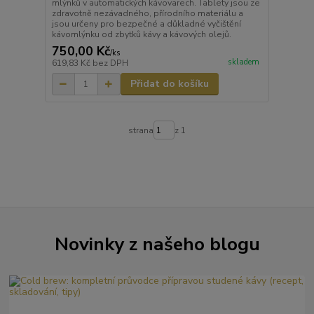
mlýnků v automatických kávovarech. Tablety jsou ze
zdravotně nezávadného, přírodního materiálu a
jsou určeny pro bezpečné a důkladné vyčištění
kávomlýnku od zbytků kávy a kávových olejů.
750,00 Kč
/
ks
skladem
619,83 Kč
bez DPH
Přidat do košíku
strana
z 1
Novinky z našeho blogu