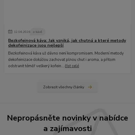
12
.
06
.
2026
o kávě
Bezkofeinová káva: Jak vzniká, jak chutná a které metody
dekofeinizace jsou nejlepší
Bezkofeinová káva už dávno není kompromisem. Moderní metody
dekofeinizace dokážou zachovat plnou chuť i aroma, a přitom
odstranit téměř veškerý kofein...
číst celé
Zobrazit všechny články
Nepropásněte novinky v nabídce
a zajímavosti