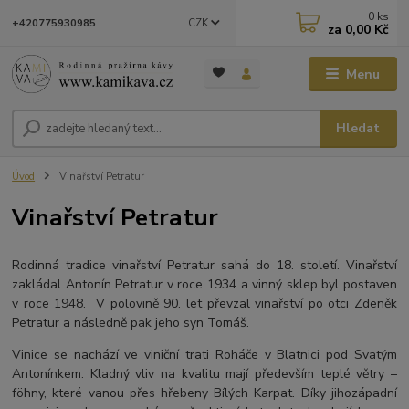
0
ks
CZK
+420775930985
za
0,00 Kč
Menu
Hledat
Úvod
Vinařství Petratur
Vinařství Petratur
Rodinná tradice vinařství Petratur sahá do 18. století. Vinařství
zakládal Antonín Petratur v roce 1934 a vinný sklep byl postaven
v roce 1948. V polovině 90. let převzal vinařství po otci Zdeněk
Petratur a následně pak jeho syn Tomáš.
Vinice se nachází ve viniční trati Roháče v Blatnici pod Svatým
Antonínkem. Kladný vliv na kvalitu mají především teplé větry –
föhny, které vanou přes hřebeny Bílých Karpat. Díky jihozápadní