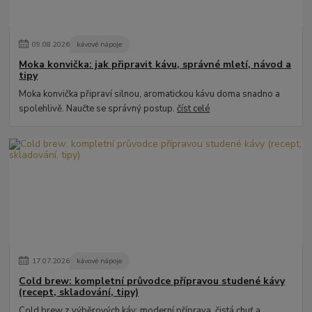
09
.
08
.
2026
kávové nápoje
Moka konvička: jak připravit kávu, správné mletí, návod a
tipy
Moka konvička připraví silnou, aromatickou kávu doma snadno a
spolehlivě. Naučte se správný postup.
číst celé
17
.
07
.
2026
kávové nápoje
Cold brew: kompletní průvodce přípravou studené kávy
(recept, skladování, tipy)
Cold brew z výběrových káv: moderní příprava, čistá chuť a