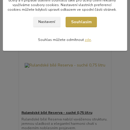
účely a v případě udělení souhlasu také pro účely cílení reklamy
využíváme soubory cookies. Nastavení vlastních preferencí
Přidat do košíku
cookies můžete kdykoli upravit odkazem ve spodní části stránek.
Souhlasím
Nastavení
Souhlas můžete odmítnout
zde
.
Rulandské bílé Reserva - suché 0,75 litru
Rulandské bílé Reserva nabízí vyváženou strukturu,
jemnou sladkost a elegantní harmonii chutí s
moderním noblesním projevem.