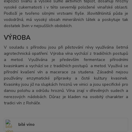
expozici svahu a vysoké sumě aktivních teplot, dosahují hrozny
vysoké cukernatosti i v této severněji položené vinařské oblasti.
Podloží je tvořeno silnými vrstvami flyše. Jílovitěhlinitá půda je
vododržná, má vysoký obsah minerálních látek a poskytuje tak
dostatek živin v nejsušších obdobích.
VÝROBA
V souladu s přírodou jsou při pěstování révy využívána šetrná
agrotechnická opatření. Výroba vína vychází z tradičních postupů
a metod. Využívána je především fermentace přírodními
kvasinkami a vychází se z tradičních postupů
a metod. Využívá se
přírodní kvašení vín a macerace za studena. Zásadně nejsou
používány enzymatické přípravky a čisté kultury kvasinek.
Kvasinky jsou již na slupkách hroznů ve vinici a jsou specifické pro
danou polohu a odrůdu hroznů. Vína zrají v dřevěných sudech a
nerezových nádobách. Důraz je kladen na osobitý charakter a
tradici vín z Roháče.
bílé víno