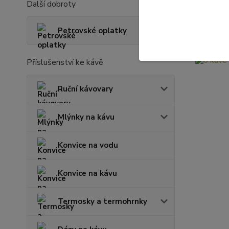
Další dobroty
Petrovské oplatky
Příslušenství ke kávě
Ruční kávovary
Mlýnky na kávu
Konvice na vodu
Konvice na kávu
Termosky a termohrnky