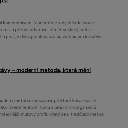
pší
ní kompromisem. Moderní metody dekofeinizace
roma, a přitom odstranit téměř veškerý kofein.
caf a proč je dnes plnohodnotnou volbou pro každého
ávy – moderní metoda, která mění
oderní metoda zpracování, při které káva kvasí v
Díky řízené teplotě, tlaku a práci mikroorganismů
omplexnější chuťový profil, který se u tradičních metod