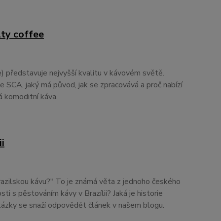
lty coffee
) představuje nejvyšší kvalitu v kávovém světě.
e SCA, jaký má původ, jak se zpracovává a proč nabízí
ná komoditní káva.
i
azilskou kávu?" To je známá věta z jednoho českého
sti s pěstováním kávy v Brazílii? Jaká je historie
otázky se snaží odpovědět článek v našem blogu.