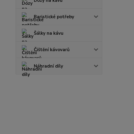
Dózy na kávu
Baristické potřeby
Šálky na kávu
Čištění kávovarů
Náhradní díly