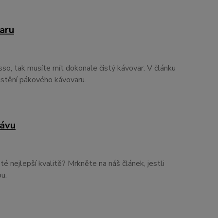
aru
so, tak musíte mít dokonale čistý kávovar. V článku
istění pákového kávovaru.
kávu
té nejlepší kvalitě? Mrkněte na náš článek, jestli
u.