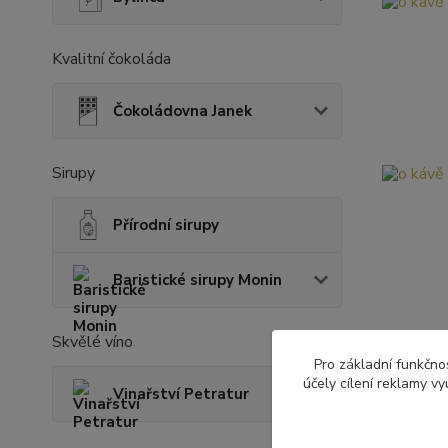
Kvalitní čokoláda
Čokoládovna Janek
Sirupy
Přírodní sirupy
Baristické sirupy Monin
Skvělé víno
Pro základní funkčnos
účely cílení reklamy v
Vinařství Petratur