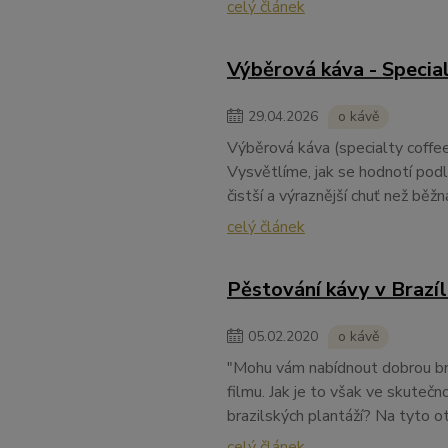
celý článek
Výběrová káva - Specia
29
.
04
.
2026
o kávě
Výběrová káva (specialty coffee
Vysvětlíme, jak se hodnotí podl
čistší a výraznější chuť než běž
celý článek
Pěstování kávy v Brazíli
05
.
02
.
2020
o kávě
"Mohu vám nabídnout dobrou br
filmu. Jak je to však ve skutečno
brazilských plantáží? Na tyto 
celý článek