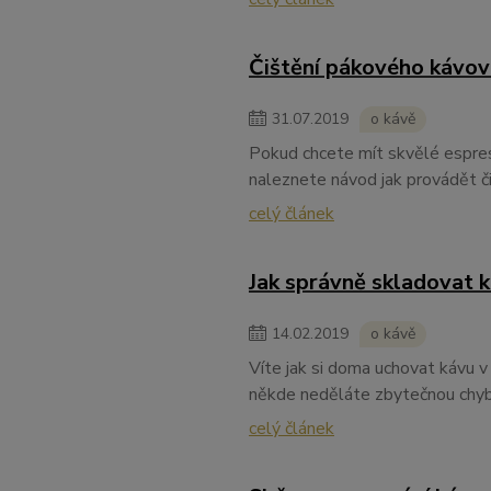
Čištění pákového kávov
31
.
07
.
2019
o kávě
Pokud chcete mít skvělé espres
naleznete návod jak provádět č
celý článek
Jak správně skladovat 
14
.
02
.
2019
o kávě
Víte jak si doma uchovat kávu v 
někde neděláte zbytečnou chyb
celý článek