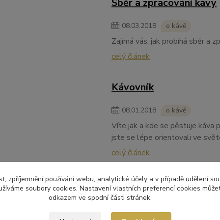
Sběr a zpracování kávy
08
.
03
.
2018
o kávě
Zajímá vás, jak probíhá sběr a z
celý článek
Kávovník
08
.
01
.
2018
o kávě
Víte jak a kde se pěstuje káva 
jste se lépe orientovali ve svět
celý článek
t, zpříjemnění používání webu, analytické účely a v případě udělení so
Historie kávy v kostce
yužíváme soubory cookies. Nastavení vlastních preferencí cookies můžet
odkazem ve spodní části stránek.
06
.
07
.
2017
o kávě