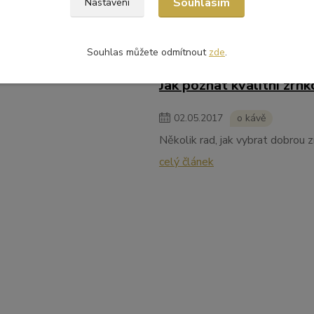
Souhlasím
Je vám známo odkud káva pochází
Nastavení
Pokud se chcete dozvědět více, 
celý článek
Souhlas můžete odmítnout
zde
.
Jak poznat kvalitní zrn
02
.
05
.
2017
o kávě
Několik rad, jak vybrat dobrou 
celý článek