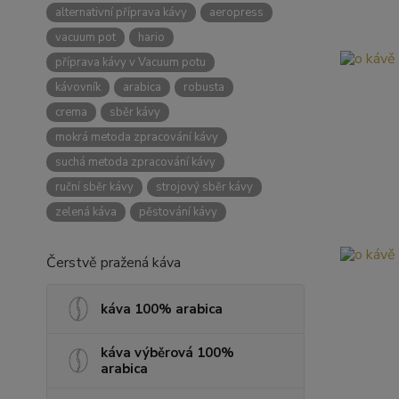
alternativní příprava kávy
aeropress
vacuum pot
hario
příprava kávy v Vacuum potu
kávovník
arabica
robusta
crema
sběr kávy
mokrá metoda zpracování kávy
suchá metoda zpracování kávy
ruční sběr kávy
strojový sběr kávy
zelená káva
pěstování kávy
Čerstvě pražená káva
káva 100% arabica
káva výběrová 100%
arabica