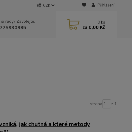
Přihlášení
CZK
 si rady? Zavolejte.
0
ks
za
0,00 Kč
775930985
strana
z 1
vzniká, jak chutná a které metody