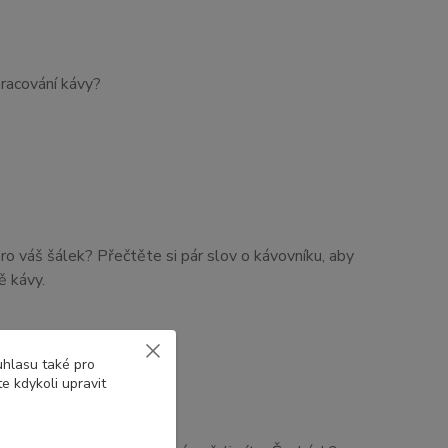
pracování kávy?
pro váš šálek? Přečtěte si pár slov o kávovníku, aby
ě kávy.
uhlasu také pro
e kdykoli upravit