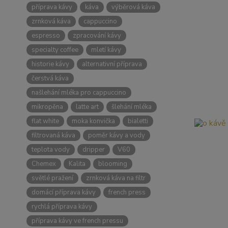
příprava kávy
káva
výběrová káva
zrnková káva
cappuccino
espresso
zpracování kávy
specialty coffee
mletí kávy
historie kávy
alternativní příprava
čerstvá káva
našlehání mléka pro cappuccino
mikropěna
latte art
šlehání mléka
flat white
moka konvička
bialetti
filtrovaná káva
poměr kávy a vody
teplota vody
dripper
V60
Chemex
Kalita
blooming
světlé pražení
zrnková káva na filtr
domácí příprava kávy
french press
rychlá příprava kávy
příprava kávy ve french pressu