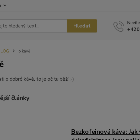
G
Nevíte
Hledat
+420
BLOG
o kávě
ě
i o dobré kávě, to je oč tu běží :-)
ější články
Bezkofeinová káva: Jak 