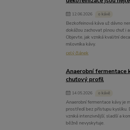
dekofeinizace jsou nejle
12
.
06
.
2026
o kávě
Bezkofeinová káva už dávno ne
dokážou zachovat plnou chuť i a
Objevte, jak vzniká kvalitní de
milovníka kávy.
celý článek
Anaerobní fermentace k
chuťový profil
14
.
05
.
2026
o kávě
Anaerobní fermentace kávy je m
prostředí bez přístupu kyslíku. 
vzniká intenzivnější, sladší a k
běžně nevyskytuje.