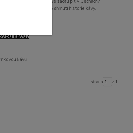
? Víte, kdy jsme ji poprvé začali pít v Čechách?
koukněte na naše krátké shrnutí historie kávy.
kovou kávu?
zrnkovou kávu.
strana
z 1