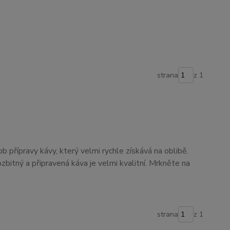
strana
z 1
 přípravy kávy, který velmi rychle získává na oblibě.
rozbitný a připravená káva je velmi kvalitní. Mrkněte na
strana
z 1