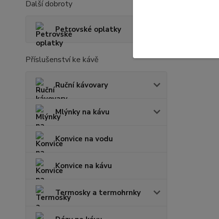
Další dobroty
Petrovské oplatky
Příslušenství ke kávě
Ruční kávovary
Mlýnky na kávu
Konvice na vodu
Konvice na kávu
Termosky a termohrnky