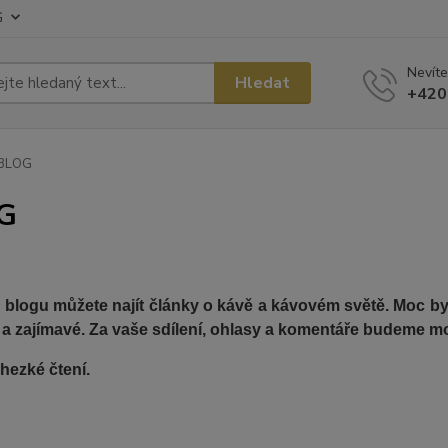
G
Nevíte
Hledat
+420
BLOG
G
blogu můžete najít články o kávě a kávovém světě. Moc bych
 a zajímavé. Za vaše sdílení, ohlasy a komentáře budeme mo
hezké čtení.