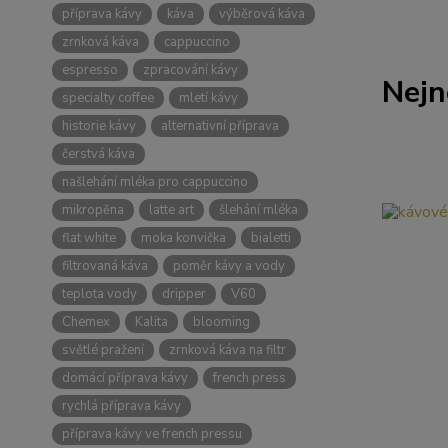
příprava kávy
káva
výběrová káva
zrnková káva
cappuccino
espresso
zpracování kávy
Nejn
specialty coffee
mletí kávy
historie kávy
alternativní příprava
čerstvá káva
našlehání mléka pro cappuccino
mikropěna
latte art
šlehání mléka
flat white
moka konvička
bialetti
filtrovaná káva
poměr kávy a vody
teplota vody
dripper
V60
Chemex
Kalita
blooming
světlé pražení
zrnková káva na filtr
domácí příprava kávy
french press
rychlá příprava kávy
příprava kávy ve french pressu