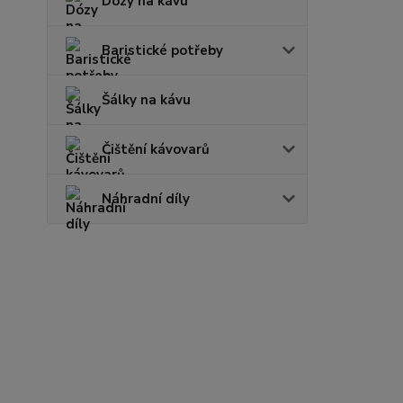
Dózy na kávu
Baristické potřeby
Šálky na kávu
Čištění kávovarů
Náhradní díly