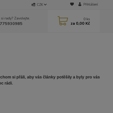
Přihlášení
CZK
 si rady? Zavolejte.
0
ks
za
0,00 Kč
775930985
om si přáli, aby vás články potěšily a byly pro vás
c rádi.