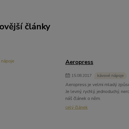
ovější články
Aeropress
15
.
08
.
2017
kávové nápoje
Aeropress je velmi mladý způsob
Je levný, rychlý, jednoduchý, ne
náš článek o něm.
celý článek