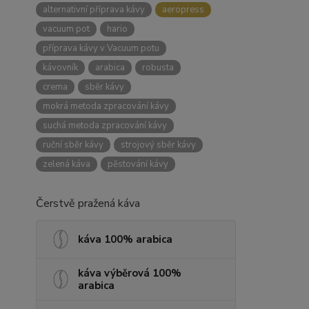
alternativní příprava kávy
aeropress
vacuum pot
hario
příprava kávy v Vacuum potu
kávovník
arabica
robusta
crema
sběr kávy
mokrá metoda zpracování kávy
suchá metoda zpracování kávy
ruční sběr kávy
strojový sběr kávy
zelená káva
pěstování kávy
Čerstvě pražená káva
káva 100% arabica
káva výběrová 100%
arabica