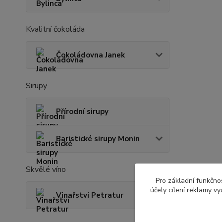
Kvalitní čokoláda
Čokoládovna Janek
Sirupy
Přírodní sirupy
Baristické sirupy Monin
Skvělé víno
Pro základní funkčnos
účely cílení reklamy v
Vinařství Petratur