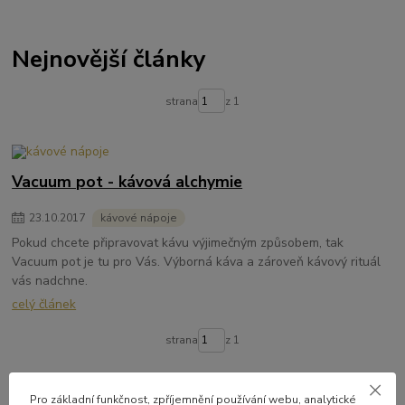
Nejnovější články
strana
z 1
Vacuum pot - kávová alchymie
23
.
10
.
2017
kávové nápoje
Pokud chcete připravovat kávu výjimečným způsobem, tak
Vacuum pot je tu pro Vás. Výborná káva a zároveň kávový rituál
vás nadchne.
celý článek
strana
z 1
Pro základní funkčnost, zpříjemnění používání webu, analytické