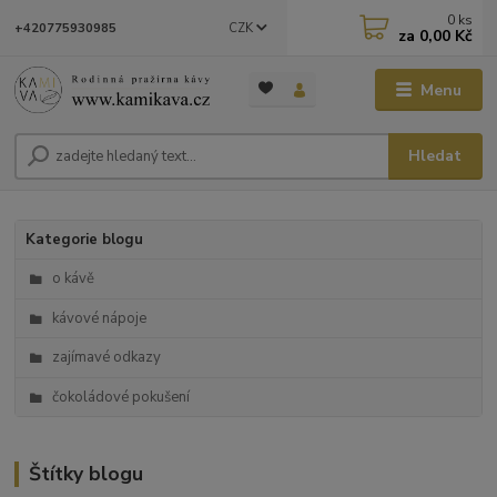
0
ks
CZK
+420775930985
za
0,00 Kč
Menu
Hledat
Kategorie blogu
o kávě
kávové nápoje
zajímavé odkazy
čokoládové pokušení
Štítky blogu