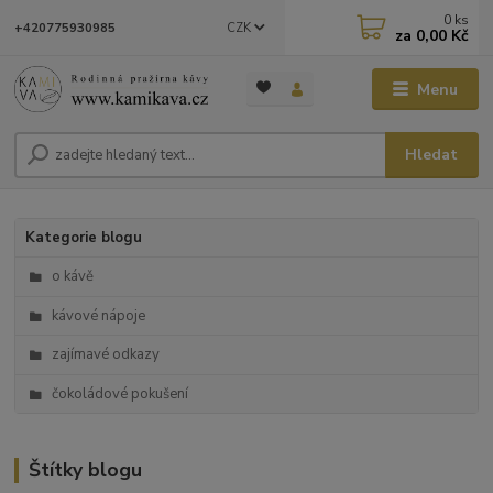
0
ks
CZK
+420775930985
za
0,00 Kč
Menu
Hledat
Kategorie blogu
o kávě
kávové nápoje
zajímavé odkazy
čokoládové pokušení
Štítky blogu