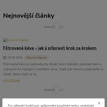
Nejnovější články
strana
z 1
Filtrovaná káva – jak ji připravit krok za krokem
06
.
03
.
2026
kávové nápoje
Filtrovaná káva je jednoduchý rituál, který dokáže zpomalit den a
zvýraznit to nejlepší z každého zrna. Stačí pár minut a připravíte si
šálek, který stojí za to.
celý článek
strana
z 1
Pro základní funkčnost, zpříjemnění používání webu, analytické