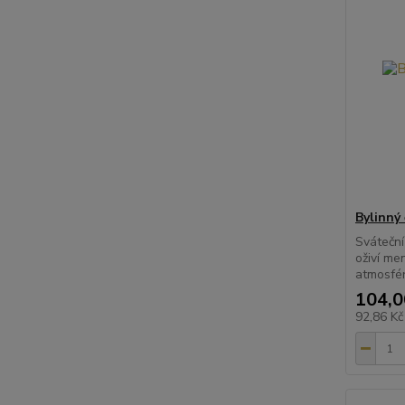
Bylinný 
Sváteční 
oživí me
atmosfér
104,0
92,86 K