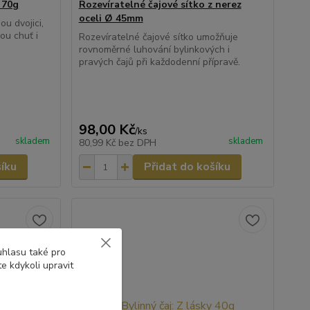
 70g
Rozevíratelné čajové sítko z nerez
oceli Ø 45mm
u dvojici,
nou chuť i
Rozevíratelné čajové sítko umožňuje
rovnoměrné luhování bylinkových i
pravých čajů při každodenní přípravě.
98,00 Kč
/
ks
skladem
skladem
80,99 Kč
bez DPH
šíku
Přidat do košíku
uhlasu také pro
e kdykoli upravit