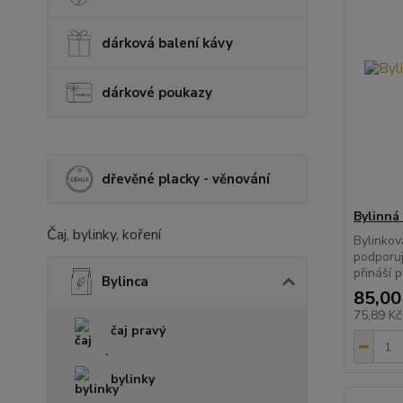
dárková balení kávy
dárkové poukazy
dřevěné placky - věnování
Bylinná 
Čaj, bylinky, koření
Bylinkov
podporuj
přináší p
Bylinca
85,00
75,89 K
čaj pravý
bylinky