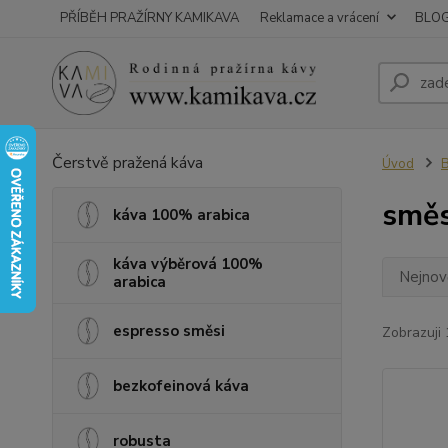
PŘÍBĚH PRAŽÍRNY KAMIKAVA
Reklamace a vrácení
BLO
Čerstvě pražená káva
Úvod
B
směs
káva 100% arabica
káva výběrová 100%
Nejnově
arabica
espresso směsi
Zobrazuji 
bezkofeinová káva
robusta