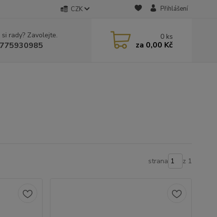
Přihlášení
CZK
 si rady? Zavolejte.
0
ks
za
0,00 Kč
775930985
strana
z 1