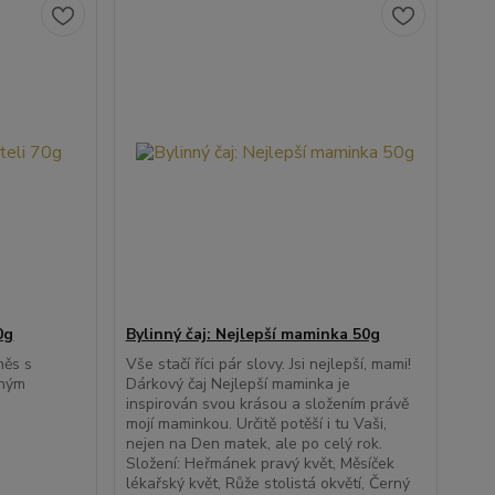
0g
Bylinný čaj: Nejlepší maminka 50g
měs s
Vše stačí říci pár slovy. Jsi nejlepší, mami!
sným
Dárkový čaj Nejlepší maminka je
inspirován svou krásou a složením právě
mojí maminkou. Určitě potěší i tu Vaši,
nejen na Den matek, ale po celý rok.
Složení: Heřmánek pravý květ, Měsíček
lékařský květ, Růže stolistá okvětí, Černý