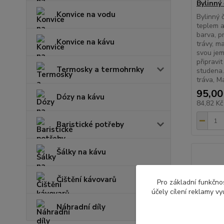
Bylinný 
Konvice na vodu
Bylinný č
teplem a
barva, p
Konvice na kávu
trávy, m
svou jem
připravit
Termosky a termohrnky
studena.
tráva, Mal
95,00
Dózy na kávu
84,82 K
Baristické potřeby
Šálky na kávu
Čištění kávovarů
Pro základní funkčnos
účely cílení reklamy v
Náhradní díly