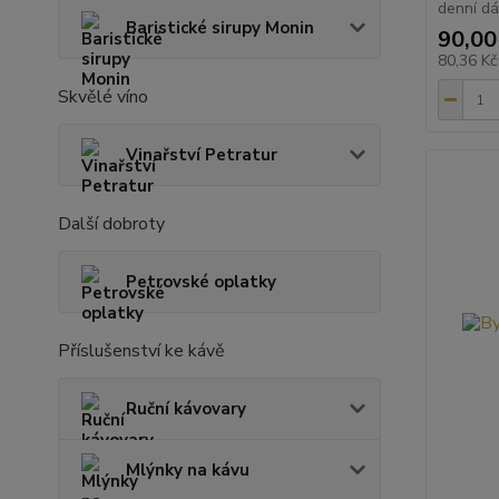
denní dáv
Baristické sirupy Monin
90,00
80,36 K
Skvělé víno
Vinařství Petratur
Další dobroty
Petrovské oplatky
Příslušenství ke kávě
Ruční kávovary
Mlýnky na kávu