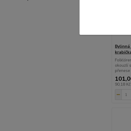
Bylinná 
krabičk
Folklóre
okouzlí 
přenese 
101,0
90,18 K