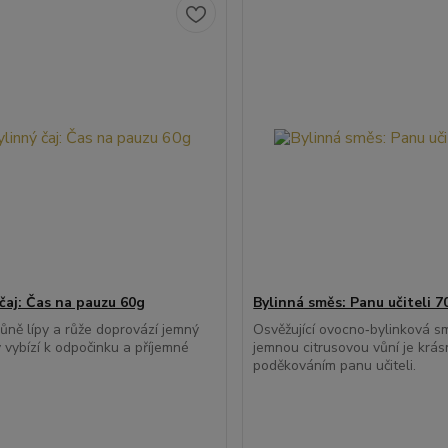
 čaj: Čas na pauzu 60g
Bylinná směs: Panu učiteli 7
ůně lípy a růže doprovází jemný
Osvěžující ovocno‑bylinková s
ý vybízí k odpočinku a příjemné
jemnou citrusovou vůní je krá
poděkováním panu učiteli.