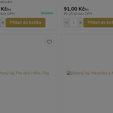
kování....
 Kč
91,00 Kč
/
ks
/
ks
skladem
č
bez DPH
81,25 Kč
bez DPH
Přidat do košíku
Přidat do ko