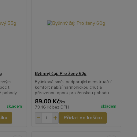
g
Bylinný čaj: Pro ženy 60g
emnými
Bylinková směs podporující menstruační
pocit
komfort nabízí harmonickou chuť a
é pohody.
přirozenou oporu pro ženskou pohodu.
89,00 Kč
/
ks
skladem
skladem
79,46 Kč
bez DPH
šíku
Přidat do košíku