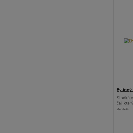
Bylinný
Sladká v
čaj, kter
pauze.