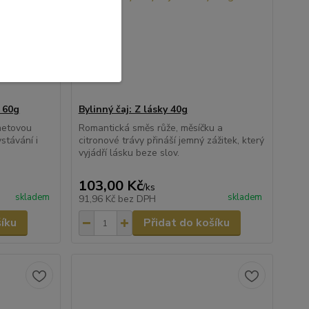
í 60g
Bylinný čaj: Z lásky 40g
metovou
Romantická směs růže, měsíčku a
vstávání i
citronové trávy přináší jemný zážitek, který
vyjádří lásku beze slov.
103,00 Kč
/
ks
skladem
skladem
91,96 Kč
bez DPH
šíku
Přidat do košíku