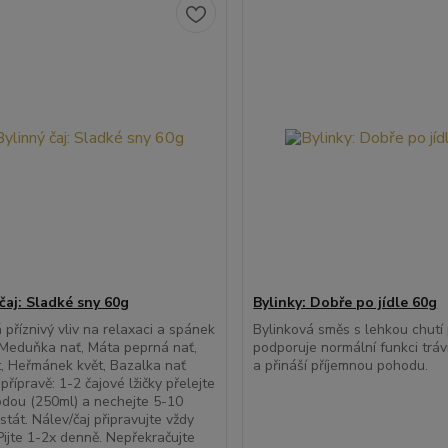
čaj: Sladké sny 60g
Bylinky: Dobře po jídle 60g
příznivý vliv na relaxaci a spánek
Bylinková směs s lehkou chutí 
 Meduňka nať, Máta peprná nať,
podporuje normální funkci tráv
t, Heřmánek květ, Bazalka nať
a přináší příjemnou pohodu.
přípravě: 1-2 čajové lžičky přelejte
odou (250ml) a nechejte 5-10
stát. Nálev/čaj připravujte vždy
 Pijte 1-2x denně. Nepřekračujte