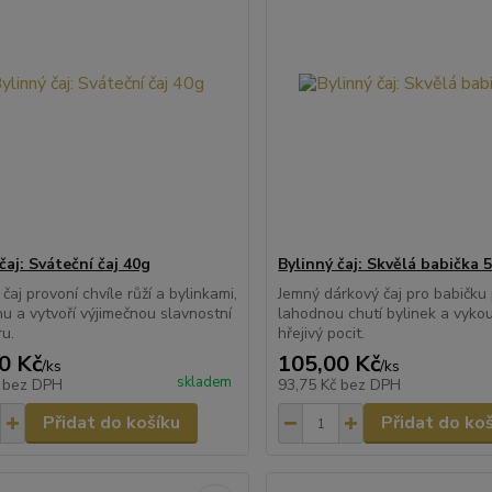
čaj: Sváteční čaj 40g
Bylinný čaj: Skvělá babička 
čaj provoní chvíle růží a bylinkami,
Jemný dárkový čaj pro babičku 
nu a vytvoří výjimečnou slavnostní
lahodnou chutí bylinek a vykou
u.
hřejivý pocit.
0 Kč
105,00 Kč
/
ks
/
ks
skladem
č
bez DPH
93,75 Kč
bez DPH
Přidat do košíku
Přidat do ko