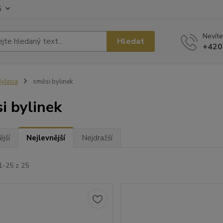
G
Nevíte
Hledat
+420
ylinca
směsi bylinek
i bylinek
jší
Nejlevnější
Nejdražší
1-25 z 25