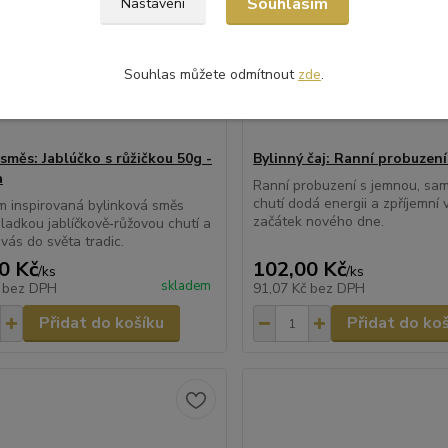
Souhlasím
Nastavení
Souhlas můžete odmítnout
zde
.
směs: Jablúčko s růžičkou 50g -
Bylinný čaj: Ranní probuzen
a
Ranní probuzení s jemnou, sa
chutí dodá energii a zpříjemní 
m inspirovaná bylinková směs
začátek nového dne.
sladkou jablíčkově‑růžovou chutí a
vás do světa tradic.
0 Kč
102,00 Kč
/
ks
/
ks
skladem
č
bez DPH
91,07 Kč
bez DPH
Přidat do košíku
Přidat do ko