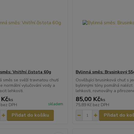
směs: Vnitřní čistota 60g
Bylinná směs: Brusinkový 55
á směs se svěží travnatou chutí
Osvěžující brusinková chuť s j
e normální vylučování vody a
bylinnými tóny pomáhá nalézt 
ocit lehkosti.
lehkosti, rovnováhy a přirozen
 Kč
85,00 Kč
/
ks
/
ks
skladem
č
bez DPH
75,89 Kč
bez DPH
Přidat do košíku
Přidat do ko