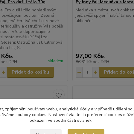
čaj: Pro duši i tělo 70g
Bylinný čaj: Meduňka a Máta
aj Pro duši i tělo pohladí svým
Meduňka s mátou tvoří oblíbeno
 osvěžujícím pocitem. Zelená
jejíž svěží spojení nabízí lahod
ropojená čerstvá chuť citronové
uklidnění.
ateřídoušky a ostružiny Vás potěší
ností. Vřele doporučujeme
 si tento osvěžující čaj i za
 Složení: Ostružina list, Citronová
ina list, Sl...
 Kč
97,00 Kč
/
ks
/
ks
skladem
č
bez DPH
86,61 Kč
bez DPH
Přidat do košíku
Přidat do ko
t, zpříjemnění používání webu, analytické účely a v případě udělení so
yužíváme soubory cookies. Nastavení vlastních preferencí cookies můžet
odkazem ve spodní části stránek.