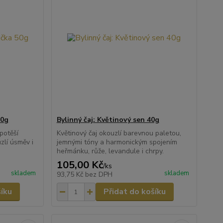
50g
Bylinný čaj: Květinový sen 40g
potěší
Květinový čaj okouzlí barevnou paletou,
zlí úsměv i
jemnými tóny a harmonickým spojením
heřmánku, růže, levandule i chrpy.
105,00 Kč
/
ks
skladem
skladem
93,75 Kč
bez DPH
šíku
Přidat do košíku