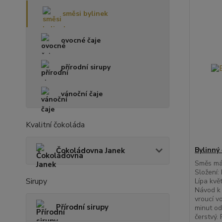
směsi bylinek
ovocné čaje
přírodní sirupy
vánoční čaje
Kvalitní čokoláda
Bylinný 
Čokoládovna Janek
Směs má 
Složení:
Sirupy
Lípa kvě
Návod k 
vroucí v
Přírodní sirupy
minut od
čerstvý.