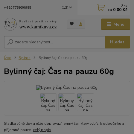
0
ks
CZK
+420775930985
za
0,00 Kč
Menu
Hledat
Úvod
Bylinca
Bylinný čaj: Čas na pauzu 60g
Bylinný čaj: Čas na pauzu 60g
Sladká vůně lípy a růže doprovází jemný čaj, který vybízí k odpočinku a
příjemné pauze.
celý popis