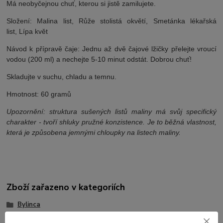
Má neobyčejnou chuť, kterou si jistě zamilujete.
Složení: Malina list, Růže stolistá okvětí, Smetánka lékařská
list, Lípa květ
Návod k přípravě čaje: Jednu až dvě čajové lžičky přelejte vroucí
vodou (200 ml) a nechejte 5-10 minut odstát. Dobrou chuť!
Skladujte v suchu, chladu a temnu.
Hmotnost: 60 gramů
Upozornění: struktura sušených listů maliny má svůj specifický
charakter - tvoří shluky pružné konzistence. Je to běžná vlastnost,
která je způsobena jemnými chloupky na listech maliny.
Zboží zařazeno v kategoriích
Bylinca
směsi bylinek