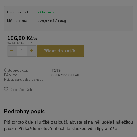
Dostupnost
skladem
Měrná cena
176,67 Kč / 100g
106,00 Kč
/
ks
94,64 Kč
bez DPH
Přidat do košíku
Číslo produktu:
T189
EAN kód:
8594215580140
Hlídat cenu / dostupnost
Do oblíbených
Podrobný popis
Pití tohoto čaje si určitě zaslouží, abyste si na něj udělali náležitou
pauzu. Při každém otevření ucítíte sladkou vůni lípy a růže.