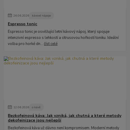
26
.
06
.
2026
kávové nápoje
Espresso tonic
Espresso tonic je osvěžující letní kávový nápoj, který spojuje
intenzivní espresso s lehkostí a citrusovou hořkostí toniku. Ideální
volba pro horké dn...
číst celé
12
.
06
.
2026
o kávě
Bezkofeinová káva: Jak vzniká, jak chutná a které metody
dekofeinizace jsou nejlepší
Bezkofeinová káva už dávno není kompromisem. Moderní metody