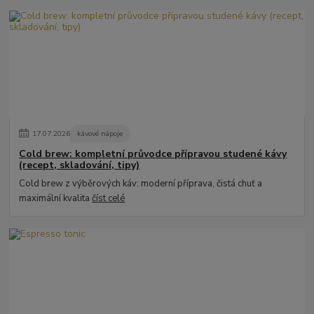
17
.
07
.
2026
kávové nápoje
Cold brew: kompletní průvodce přípravou studené kávy
(recept, skladování, tipy)
Cold brew z výběrových káv: moderní příprava, čistá chuť a
maximální kvalita
číst celé