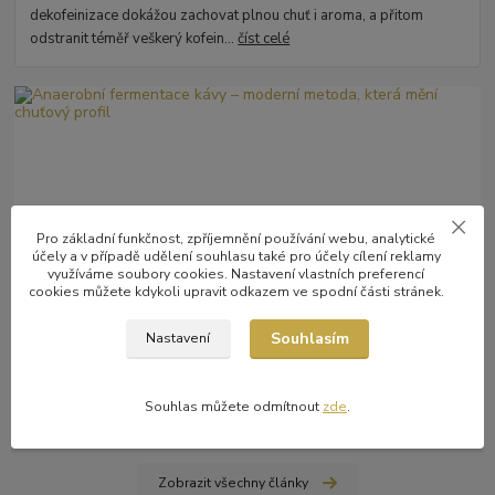
dekofeinizace dokážou zachovat plnou chuť i aroma, a přitom
odstranit téměř veškerý kofein...
číst celé
Pro základní funkčnost, zpříjemnění používání webu, analytické
účely a v případě udělení souhlasu také pro účely cílení reklamy
využíváme soubory cookies. Nastavení vlastních preferencí
14
.
05
.
2026
o kávě
cookies můžete kdykoli upravit odkazem ve spodní části stránek.
Anaerobní fermentace kávy – moderní metoda, která
mění chuťový profil
Souhlasím
Nastavení
Anaerobní fermentace kávy je moderní metoda zpracování, při
které káva kvasí v prostředí bez přístupu kyslíku. Díky řízené
teplotě, tlaku a práci mikr...
číst celé
Souhlas můžete odmítnout
zde
.
Zobrazit všechny články