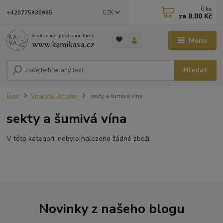
0
ks
CZK
+420775930985
za
0,00 Kč
Menu
Hledat
Úvod
Vinařství Petratur
sekty a šumivá vína
sekty a šumivá vína
V této kategorii nebylo nalezeno žádné zboží.
Novinky z našeho blogu