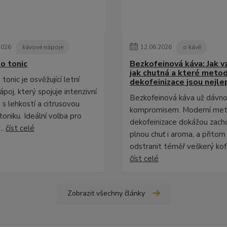
2026
kávové nápoje
12
.
06
.
2026
o kávě
o tonic
Bezkofeinová káva: Jak vz
jak chutná a které meto
tonic je osvěžující letní
dekofeinizace jsou nejle
poj, který spojuje intenzivní
Bezkofeinová káva už dávno
 s lehkostí a citrusovou
kompromisem. Moderní me
toniku. Ideální volba pro
dekofeinizace dokážou zach
..
číst celé
plnou chuť i aroma, a přitom
odstranit téměř veškerý kofe
číst celé
Zobrazit všechny články