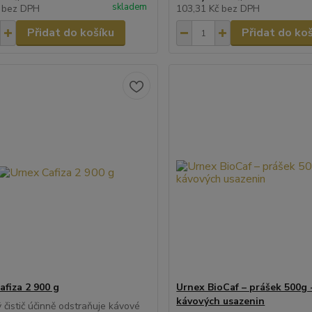
skladem
č
bez DPH
103,31 Kč
bez DPH
Přidat do košíku
Přidat do ko
afiza 2 900 g
Urnex BioCaf – prášek 500g -
kávových usazenin
 čistič účinně odstraňuje kávové