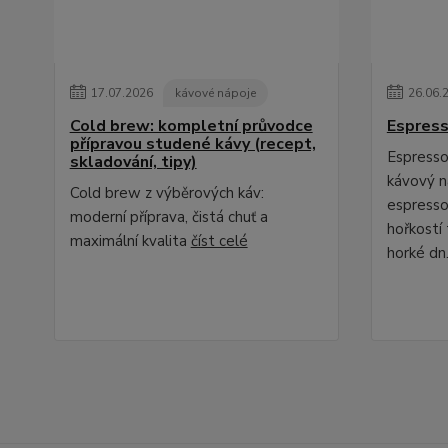
17
.
07
.
2026
kávové nápoje
26
.
06
.
Cold brew: kompletní průvodce
Espress
přípravou studené kávy (recept,
Espresso 
skladování, tipy)
kávový ná
Cold brew z výběrových káv:
espresso
moderní příprava, čistá chuť a
hořkostí 
maximální kvalita
číst celé
horké dn.