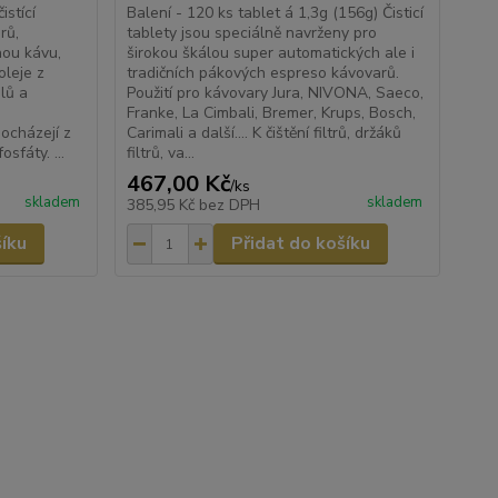
istící
Balení - 120 ks tablet á 1,3g (156g) Čisticí
rů,
tablety jsou speciálně navrženy pro
anou kávu,
širokou škálou super automatických ale i
oleje z
tradičních pákových espreso kávovarů.
lů a
Použití pro kávovary Jura, NIVONA, Saeco,
Franke, La Cimbali, Bremer, Krups, Bosch,
ocházejí z
Carimali a další.... K čištění filtrů, držáků
sfáty. ...
filtrů, va...
467,00 Kč
/
ks
skladem
skladem
385,95 Kč
bez DPH
šíku
Přidat do košíku