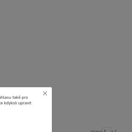
uhlasu také pro
e kdykoli upravit
strana
z 1