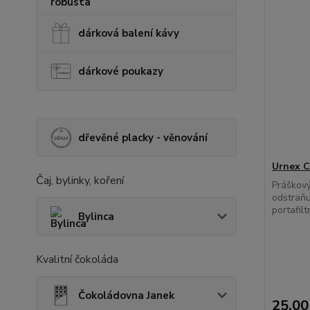
dárková balení kávy
dárkové poukazy
dřevěné placky - věnování
Urnex C
Čaj, bylinky, koření
Práškový
odstraňu
portafilt
Bylinca
Kvalitní čokoláda
Čokoládovna Janek
25,00