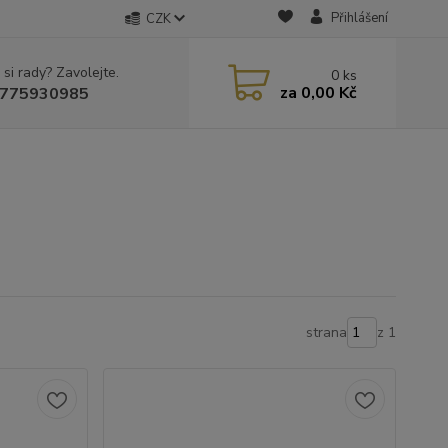
Přihlášení
CZK
 si rady? Zavolejte.
0
ks
za
0,00 Kč
775930985
strana
z 1