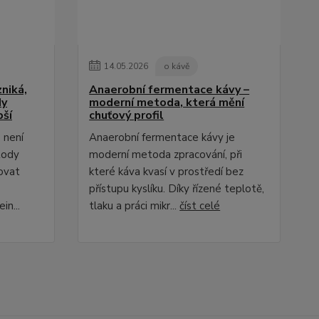
14
.
05
.
2026
o kávě
niká,
Anaerobní fermentace kávy –
dy
moderní metoda, která mění
pší
chuťový profil
 není
Anaerobní fermentace kávy je
tody
moderní metoda zpracování, při
ovat
které káva kvasí v prostředí bez
přístupu kyslíku. Díky řízené teplotě,
in...
tlaku a práci mikr...
číst celé