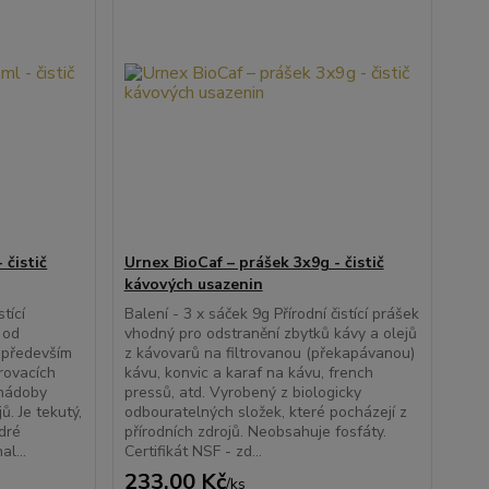
 čistič
Urnex BioCaf – prášek 3x9g - čistič
kávových usazenin
tící
Balení - 3 x sáček 9g Přírodní čistící prášek
 od
vhodný pro odstranění zbytků kávy a olejů
n především
z kávovarů na filtrovanou (překapávanou)
írovacích
kávu, konvic a karaf na kávu, french
 nádoby
pressů, atd. Vyrobený z biologicky
ů. Je tekutý,
odbouratelných složek, které pocházejí z
dré
přírodních zdrojů. Neobsahuje fosfáty.
l...
Certifikát NSF - zd...
233,00 Kč
/
ks