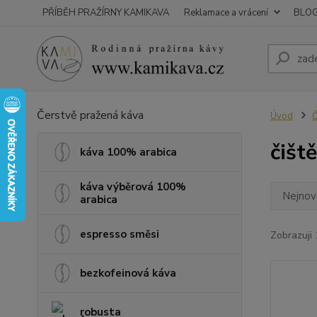
PŘÍBĚH PRAŽÍRNY KAMIKAVA
Reklamace a vrácení
BLO
Čerstvě pražená káva
Úvod
Č
čišt
káva 100% arabica
káva výběrová 100%
Nejnově
arabica
espresso směsi
Zobrazuji 
bezkofeinová káva
robusta