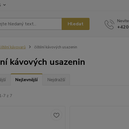
G
Nevíte
Hledat
+420
ištění kávovarů
čištění kávových usazenin
ění kávových usazenin
jší
Nejlevnější
Nejdražší
1-7 z 7