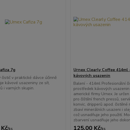
afiza 7g
Urnex Clearly Coffee 414ml -
kávových usazenin
 čistič v praktické dávce účinně
je kávové usazeniny ze sít,
Balení - 414ml Profesionální čis
rů i varných skupin.
prostředek kávových usazenin
americké firmy Urnex. Je urče
pro čištění french pressů, serv
konvic, dripperů apod. čistěné
zbaví minerálních usazeni i olej
což usnadňuje jeho použití. Mo
zbarvení usnadňuje jeho dokona
 Kč
125,00 Kč
/
ks
/
ks