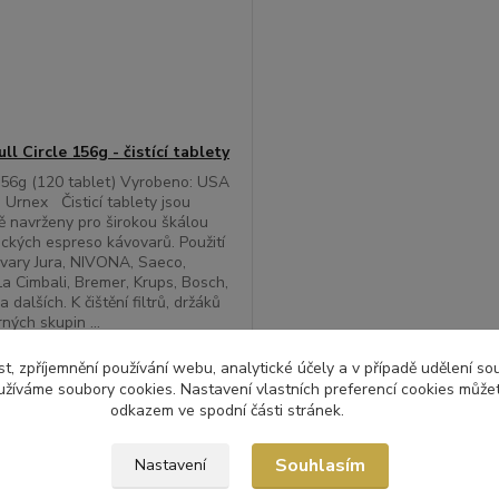
ll Circle 156g - čistící tablety
156g (120 tablet) Vyrobeno: USA
 Urnex Čisticí tablety jsou
ě navrženy pro širokou škálou
ckých espreso kávovarů. Použití
vary Jura, NIVONA, Saeco,
La Cimbali, Bremer, Krups, Bosch,
a dalších. K čištění filtrů, držáků
arných skupin ...
0 Kč
/
ks
t, zpříjemnění používání webu, analytické účely a v případě udělení so
skladem
Kč
bez DPH
yužíváme soubory cookies. Nastavení vlastních preferencí cookies můžet
odkazem ve spodní části stránek.
Přidat do košíku
Souhlasím
Nastavení