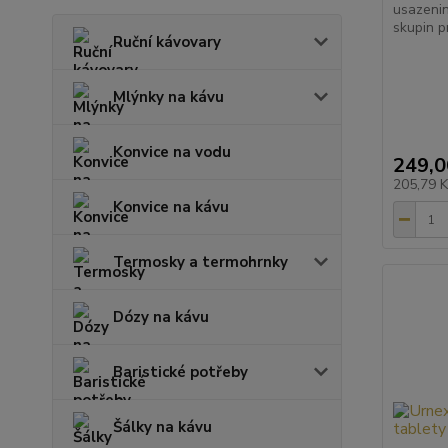
usazeniny
skupin p
Ruční kávovary
Mlýnky na kávu
Konvice na vodu
249,0
205,79 
Konvice na kávu
Termosky a termohrnky
Dózy na kávu
Baristické potřeby
Šálky na kávu