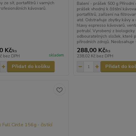
 ze sít, portafiltrů i varných
Balení - prášek 500 g Přírodní č
rofesionálních kávovarů.
prášek vhodný k čištění kávova
portafiltrů, zařízení na filtrov
atd. Odstraňuje zbytky kávy a 
hlavy espresso kávovarů, venti
potrubí. Vyrobený z biologicky
odbouratelných složek, které p
přírodních zdrojů. Neobsahuje fo
0 Kč
288,00 Kč
/
ks
/
ks
skladem
Kč
bez DPH
238,02 Kč
bez DPH
Přidat do košíku
Přidat do ko