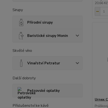
20,66 K
Sirupy
Přírodní sirupy
Baristické sirupy Monin
Skvělé víno
Vinařství Petratur
Další dobroty
Petrovské oplatky
Urnex C
Příslušenství ke kávě
Práškový