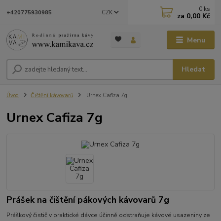
0
ks
CZK
+420775930985
za
0,00 Kč
Menu
Hledat
Úvod
Čištění kávovarů
Urnex Cafiza 7g
Urnex Cafiza 7g
Prášek na čištění pákových kávovarů 7g
Práškový čistič v praktické dávce účinně odstraňuje kávové usazeniny ze