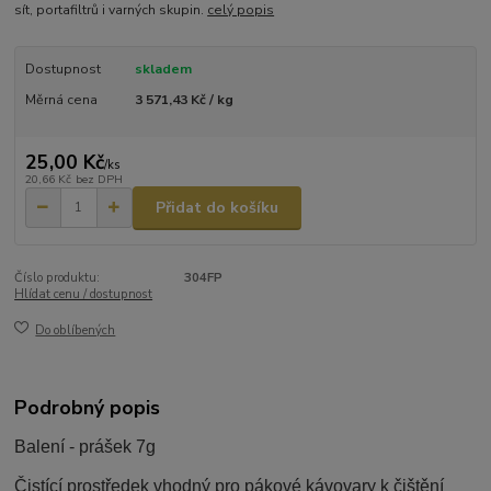
sít, portafiltrů i varných skupin.
celý popis
Dostupnost
skladem
Měrná cena
3 571,43 Kč / kg
25,00 Kč
/
ks
20,66 Kč
bez DPH
Přidat do košíku
Číslo produktu:
304FP
Hlídat cenu / dostupnost
Do oblíbených
Podrobný popis
Balení - prášek 7g
Čistící prostředek vhodný pro pákové kávovary k čištění