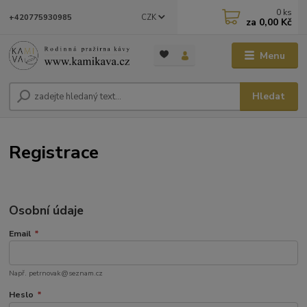
0
ks
CZK
+420775930985
za
0,00 Kč
Menu
Hledat
Registrace
Osobní údaje
Email
*
Např. petrnovak@seznam.cz
Heslo
*