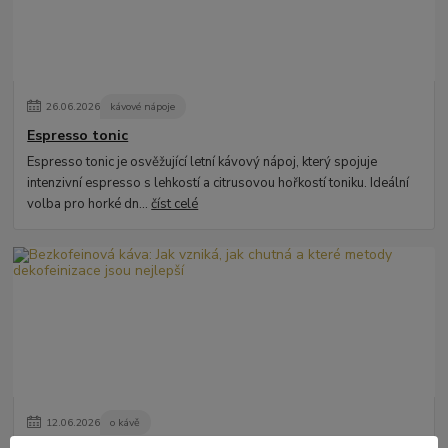
26
.
06
.
2026
kávové nápoje
Espresso tonic
Espresso tonic je osvěžující letní kávový nápoj, který spojuje
intenzivní espresso s lehkostí a citrusovou hořkostí toniku. Ideální
volba pro horké dn...
číst celé
12
.
06
.
2026
o kávě