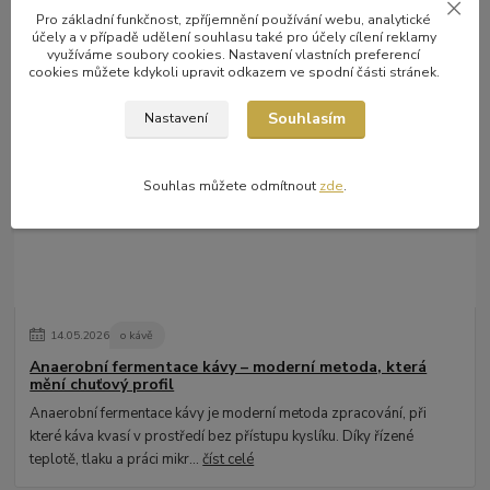
Bezkofeinová káva: Jak vzniká, jak chutná a které metody
dekofeinizace jsou nejlepší
Pro základní funkčnost, zpříjemnění používání webu, analytické
účely a v případě udělení souhlasu také pro účely cílení reklamy
Bezkofeinová káva už dávno není kompromisem. Moderní metody
využíváme soubory cookies. Nastavení vlastních preferencí
cookies můžete kdykoli upravit odkazem ve spodní části stránek.
dekofeinizace dokážou zachovat plnou chuť i aroma, a přitom
odstranit téměř veškerý kofein...
číst celé
Souhlasím
Nastavení
Souhlas můžete odmítnout
zde
.
14
.
05
.
2026
o kávě
Anaerobní fermentace kávy – moderní metoda, která
mění chuťový profil
Anaerobní fermentace kávy je moderní metoda zpracování, při
které káva kvasí v prostředí bez přístupu kyslíku. Díky řízené
teplotě, tlaku a práci mikr...
číst celé