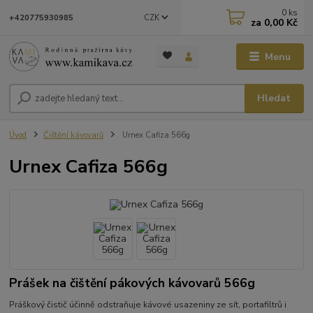
0
ks
CZK
+420775930985
za
0,00 Kč
Menu
Hledat
Úvod
Čištění kávovarů
Urnex Cafiza 566g
Urnex Cafiza 566g
Prášek na čištění pákových kávovarů 566g
Práškový čistič účinně odstraňuje kávové usazeniny ze sít, portafiltrů i