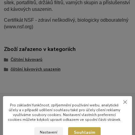
sítek, portafiltrů, držáků filtrů, varných skupin a příslušenství
od kávových usazenin.
Certifikát NSF - zdraví neškodlivý, biologicky odbouratelný
(www.nsf.org)
Zboží zařazeno v kategoriích
Čištění kávovarů
čištění kávových usazenin
Nepropásněte novinky v nabídce
Pro základní funkčnost, zpříjemnění používání webu, analytické
účely a v případě udělení souhlasu také pro účely cílení reklamy
využíváme soubory cookies. Nastavení vlastních preferencí
a zajímavosti
cookies můžete kdykoli upravit odkazem ve spodní části stránek.
Souhlasím
Nastavení