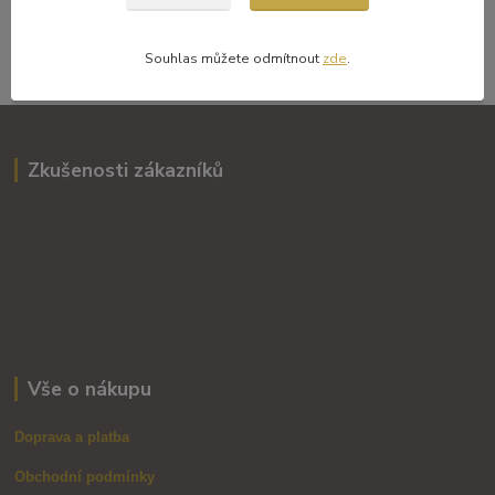
Přihlásit se
Souhlasím se
zpracováním osobních údajů
za účelem rozesílky newsletteru.
Souhlas můžete odmítnout
zde
.
Zkušenosti zákazníků
Vše o nákupu
Doprava a platba
Obchodní podmínky