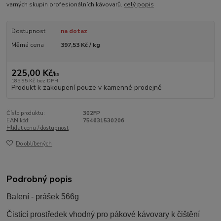
varných skupin profesionálních kávovarů.
celý popis
Dostupnost
na dotaz
Měrná cena
397,53 Kč / kg
225,00 Kč
/
ks
185,95 Kč
bez DPH
Produkt k zakoupení pouze v kamenné prodejně
Číslo produktu:
302FP
EAN kód:
754631530206
Hlídat cenu / dostupnost
Do oblíbených
Podrobný popis
Balení - prášek 566g
Čistící prostředek vhodný pro pákové kávovary k čištění