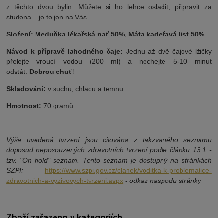
z těchto dvou bylin. Můžete si ho lehce osladit, připravit za
studena – je to jen na Vás.
Složení: Meduňka lékařská nať 50%, Máta kadeřavá list 50%
Návod k přípravě lahodného čaje:
Jednu až dvě čajové lžičky
přelejte vroucí vodou (200 ml) a nechejte 5-10 minut
odstát.
Dobrou chuť!
Skladování:
v suchu, chladu a temnu.
Hmotnost:
70 gramů
Výše uvedená tvrzení jsou citována z takzvaného seznamu
doposud neposouzených zdravotních tvrzení podle článku 13.1 -
tzv. "On hold" seznam. Tento seznam je dostupný na stránkách
SZPI:
https://www.szpi.gov.cz/clanek/voditka-k-problematice-
zdravotnich-a-vyzivovych-tvrzeni.aspx
-
odkaz naspodu stránky
Zboží zařazeno v kategoriích