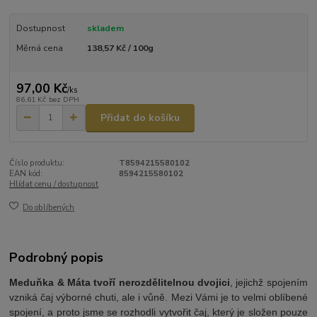
Dostupnost
skladem
Měrná cena
138,57 Kč / 100g
97,00 Kč
/
ks
86,61 Kč
bez DPH
Přidat do košíku
Číslo produktu:
T8594215580102
EAN kód:
8594215580102
Hlídat cenu / dostupnost
Do oblíbených
Podrobný popis
Meduňka & Máta tvoří nerozdělitelnou dvojici
, jejichž spojením
vzniká čaj výborné chuti, ale i vůně. Mezi Vámi je to velmi oblíbené
spojení, a proto jsme se rozhodli vytvořit čaj, který je složen pouze