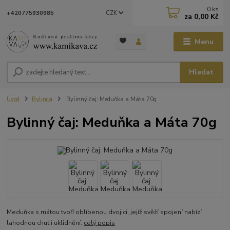
0
ks
CZK
+420775930985
za
0,00 Kč
Menu
Hledat
Úvod
Bylinca
Bylinný čaj: Meduňka a Máta 70g
Bylinný čaj: Meduňka a Máta 70g
Meduňka s mátou tvoří oblíbenou dvojici, jejíž svěží spojení nabízí
lahodnou chuť i uklidnění.
celý popis