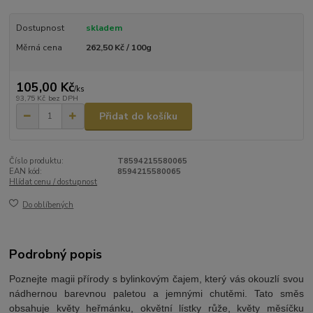
Dostupnost
skladem
Měrná cena
262,50 Kč / 100g
105,00 Kč
/
ks
93,75 Kč
bez DPH
Přidat do košíku
Číslo produktu:
T8594215580065
EAN kód:
8594215580065
Hlídat cenu / dostupnost
Do oblíbených
Podrobný popis
Poznejte magii přírody s bylinkovým čajem, který vás okouzlí svou
nádhernou barevnou paletou a jemnými chutěmi. Tato směs
obsahuje květy heřmánku, okvětní lístky růže, květy měsíčku