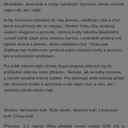
lékařského, levandule a chrpy, vytvářející harmonii, kterou můžete
nejen cítit, ale i vidět.
Květy heřmánku přinášejí do čaje jemnou, uklidňující vůni a chuť,
která má příznivý vliv na relaxaci. Okvětní lístky růže dodávají
nádech elegance a jemnosti, zatímco květy měsíčku lékařského
rozzáří každý šálek svou zlatavou barvou. Levandule přidává své
typické aroma a jemnou, lehce nasládlou chuť. Chrpa pak
doplňuje tuto květinovou symfonii svými modrými květy a jemným,
lehce kořeněným podtónem.
Pro ještě intenzivnější zážitek doporučujeme připravit čaj do
průhledné sklenice nebo džbánku. Sledujte, jak se květy rozvinou
a vytvoří vizuálně krásný zážitek. Pro dokonalý efekt můžete přidat
pár čerstvých kvítků a vychutnat si tak nejen chuť a vůni, ale i
estetický půvab tohoto čaje.
Složení: Heřmánek květ, Růže okvětí, Měsíček květ, Levandule
květ, Chrpa květ
Příprava: 1-2 čajové lžičky přelejte vroucí vodou (200 ml) a