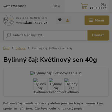
0
ks
CZK
+420775930985
za
0,00 Kč
Menu
Hledat
Úvod
Bylinca
Bylinný čaj: Květinový sen 40g
Bylinný čaj: Květinový sen 40g
Květinový čaj okouzlí barevnou paletou, jemnými tóny a harmonickým
spojením heřmánku, růže, levandule i chrpy.
celý popis