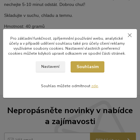
nechejte 5-10 minut odstát. Dobrou chuť!
Skladujte v suchu, chladu a temnu.
Hmotnost: 40 gramů
Pro základní funkčnost, zpříjemnění používání webu, analytické
účely a v případě udělení souhlasu také pro účely cílení reklamy
využíváme soubory cookies. Nastavení vlastních preferencí
Zboží zařazeno v kategoriích
cookies můžete kdykoli upravit odkazem ve spodní části stránek.
Bylinca
Souhlasím
Nastavení
směsi bylinek
Souhlas můžete odmítnout
zde
.
Nepropásněte novinky v nabídce
a zajímavosti