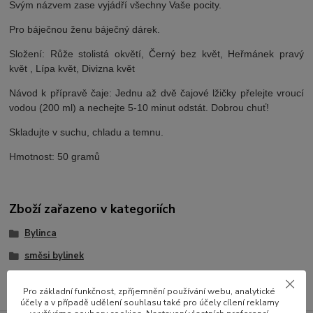
Svým názvem zase vyjádří všechny Vaše pocity.
Pro báječnou ženu báječný dárek.
Složení: Růže stolistá okvětí, Černý bez květ, Heřmánek pravý
květ , Lípa květ, Divizna květ
Návod k přípravě čaje: Jednu až dvě čajové lžičky přelejte vroucí
vodou (200 ml) a nechejte 5-10 minut odstát. Dobrou chuť!
Skladujte v suchu, chladu a temnu.
Hmotnost: 50 gramů
Zboží zařazeno v kategoriích
Bylinca
směsi bylinek
Pro základní funkčnost, zpříjemnění používání webu, analytické
účely a v případě udělení souhlasu také pro účely cílení reklamy