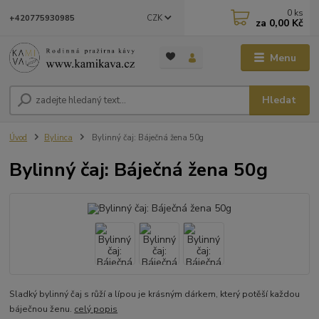
0
ks
CZK
+420775930985
za
0,00 Kč
Menu
Hledat
Úvod
Bylinca
Bylinný čaj: Báječná žena 50g
Bylinný čaj: Báječná žena 50g
Sladký bylinný čaj s růží a lípou je krásným dárkem, který potěší každou
báječnou ženu.
celý popis