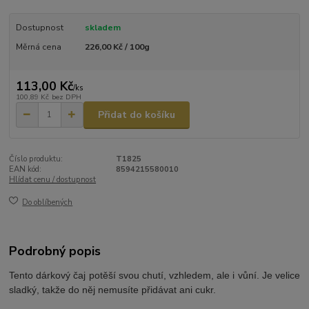
Dostupnost
skladem
Měrná cena
226,00 Kč / 100g
113,00 Kč
/
ks
100,89 Kč
bez DPH
Přidat do košíku
Číslo produktu:
T1825
EAN kód:
8594215580010
Hlídat cenu / dostupnost
Do oblíbených
Podrobný popis
Tento dárkový čaj potěší svou chutí, vzhledem, ale i vůní. Je velice
sladký, takže do něj nemusíte přidávat ani cukr.