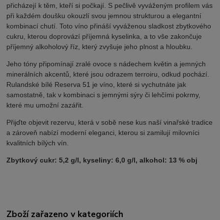
přicházejí k těm, kteří si počkají. S pečlivě vyváženým profilem vás
při každém doušku okouzlí svou jemnou strukturou a elegantní
kombinací chutí. Toto víno přináší vyváženou sladkost zbytkového
cukru, kterou doprovází příjemná kyselinka, a to vše zakončuje
příjemný alkoholový říz, který zvyšuje jeho plnost a hloubku.
Jeho tóny připomínají zralé ovoce s nádechem květin a jemných
minerálních akcentů, které jsou odrazem terroiru, odkud pochází.
Rulandské bílé Reserva 51 je víno, které si vychutnáte jak
samostatně, tak v kombinaci s jemnými sýry či lehčími pokrmy,
které mu umožní zazářit.
Přijďte objevit rezervu, která v sobě nese kus naší vinařské tradice
a zároveň nabízí moderní eleganci, kterou si zamilují milovníci
kvalitních bílých vín.
Zbytkový cukr: 5,2 g/l, kyseliny: 6,0 g/l, alkohol: 13 % obj
Zboží zařazeno v kategoriích