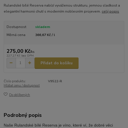
Rulandské bílé Reserva nabízí vyváženou strukturu, jemnou sladkost a
elegantní harmonii chutí s moderním noblesním projevem.
celý popis
Dostupnost
skladem
Měrná cena
366,67 Kč / l
275,00 Kč
/
ks
227,27 Kč
bez DPH
Přidat do košíku
Číslo produktu:
V9522-R
Hlídat cenu / dostupnost
Do oblíbených
Podrobný popis
Naše Rulandské bílé Reserva je víno, které ví, že dobré věci