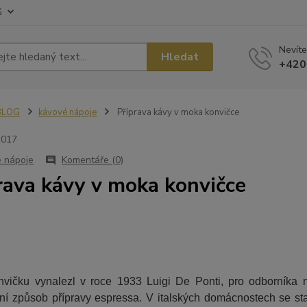
G
Nevíte
Hledat
+420
BLOG
kávové nápoje
Příprava kávy v moka konvičce
2017
 nápoje
Komentáře (0)
rava kávy v moka konvičce
vičku vynalezl v roce 1933 Luigi De Ponti, pro odborníka na
vní způsob přípravy espressa. V italských domácnostech se sta