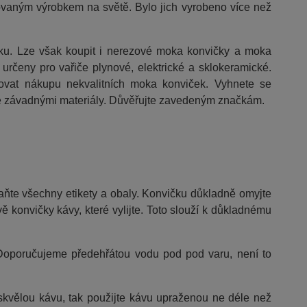
rovaným výrobkem na světě. Bylo jich vyrobeno více než
íku. Lze však koupit i nerezové moka konvičky a moka
určeny pro vařiče plynové, elektrické a sklokeramické.
rovat nákupu nekvalitních moka konviček. Vyhnete se
ně závadnými materiály. Důvěřujte zavedeným značkám.
aňte všechny etikety a obaly. Konvičku důkladně omyjte
vě konvičky kávy, které vylijte. Toto slouží k důkladnému
Doporučujeme předehřátou vodu pod pod varu, není to
u skvělou kávu, tak použijte kávu upraženou ne déle než