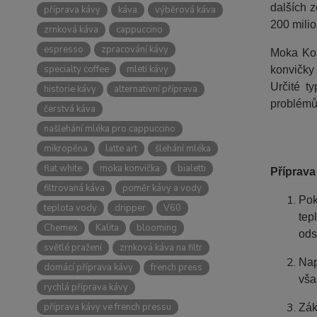
dalších 
příprava kávy
káva
výběrová káva
200 mili
zrnková káva
cappuccino
espresso
zpracování kávy
Moka Kon
specialty coffee
mletí kávy
konvičky
Určité t
historie kávy
alternativní příprava
problémů
čerstvá káva
našlehání mléka pro cappuccino
mikropěna
latte art
šlehání mléka
flat white
moka konvička
bialetti
Příprava
filtrovaná káva
poměr kávy a vody
Pok
teplota vody
dripper
V60
tep
Chemex
Kalita
blooming
ods
světlé pražení
zrnková káva na filtr
Nap
domácí příprava kávy
french press
vša
rychlá příprava kávy
příprava kávy ve french pressu
Zák