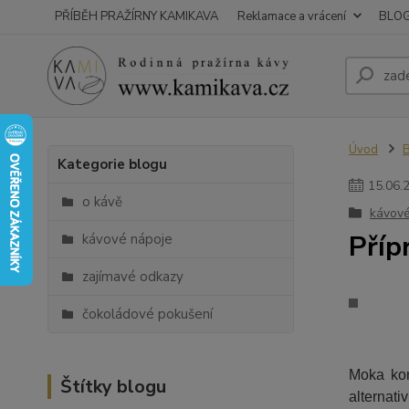
PŘÍBĚH PRAŽÍRNY KAMIKAVA
Reklamace a vrácení
BLO
Úvod
Kategorie blogu
15
.
06
.
o kávě
kávové
Příp
kávové nápoje
zajímavé odkazy
čokoládové pokušení
Moka kon
Štítky blogu
alternati