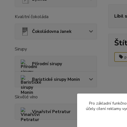
Líbil 
Kvalitní čokoláda
Čokoládovna Janek
Ští
Sirupy
p
Přírodní sirupy
Baristické sirupy Monin
Skvělé víno
Pro základní funkčnos
účely cílení reklamy v
Vinařství Petratur