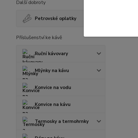
Další dobroty
Petrovské oplatky
Příslušenství ke kávě
Ruční kávovary
Mlýnky na kávu
Konvice na vodu
Konvice na kávu
Termosky a termohrnky