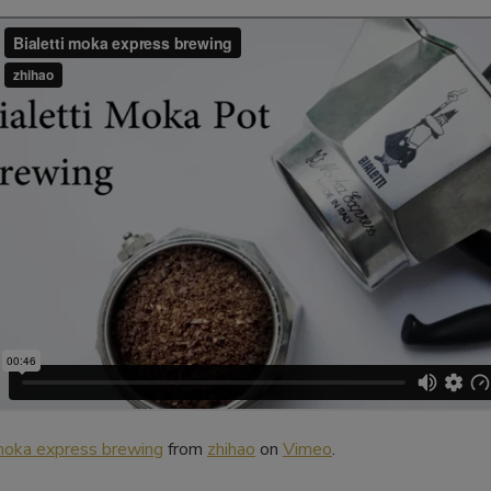
 moka express brewing
from
zhihao
on
Vimeo
.