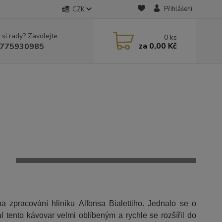
Přihlášení
CZK
 si rady? Zavolejte.
0
ks
za
0,00 Kč
775930985
 zpracování hliníku Alfonsa Bialettiho. Jednalo se o
l tento kávovar velmi oblíbeným a rychle se rozšířil do