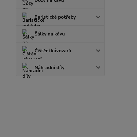
Dózy na kávu
Baristické potřeby
Šálky na kávu
Čištění kávovarů
Náhradní díly