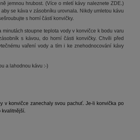
ně jemnou hrubost. (Více o mletí kávy naleznete ZDE.)
k aby se káva v zásobníku urovnala. Nikdy umletou kávu
sešroubujte s horní částí konvičky.
a minutách stoupne teplota vody v konvičce k bodu varu
ásobník s kávou, do horní části konvičky. Chvíli před
ytečnému vaření vody a tím i ke znehodnocování kávy
nou a lahodnou kávu :-)
by v konvičce zanechaly svou pachuť. Je-li konvička po
 kvalitnější.