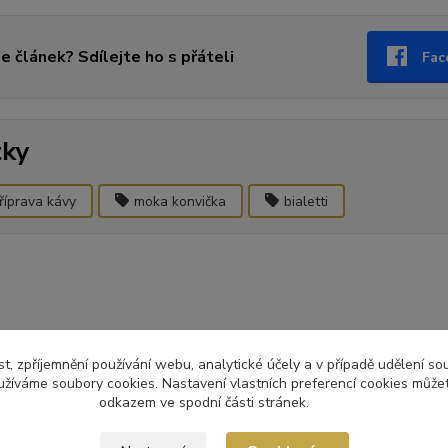
se článek? Sdílejte ho s přáteli
Fac
tky
říprava kávy
moka konvička
bialetti
t, zpříjemnění používání webu, analytické účely a v případě udělení so
yužíváme soubory cookies. Nastavení vlastních preferencí cookies můžet
odkazem ve spodní části stránek.