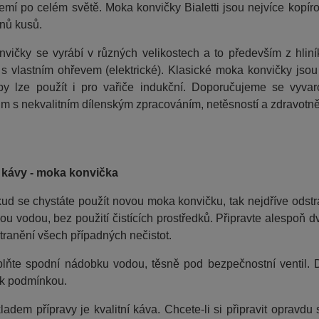
zemí po celém světě.
Moka konvičky Bialetti jsou nejvíce kopí
onů kusů.
vičky se vyrábí v různých velikostech a to především z hlin
 s vlastním ohřevem (elektrické). Klasické moka konvičky jsou 
ypy lze použít i pro vařiče indukční. Doporučujeme se vyva
m s nekvalitním dílenským zpracováním, netěsností a zdravot
 kávy - moka konvička
ud se chystáte použít novou moka konvičku, tak nejdříve odstr
lou vodou, bez použití čistících prostředků. Připravte alespoň d
tranění všech případných nečistot.
lňte spodní nádobku vodou, těsně pod bezpečnostní ventil. 
k podmínkou.
ladem přípravy je kvalitní káva. Chcete-li si připravit opravd