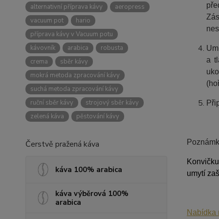
pře
alternativní příprava kávy
aeropress
Zás
vacuum pot
hario
nes
příprava kávy v Vacuum potu
kávovník
arabica
robusta
Umí
a t
crema
sběr kávy
uko
mokrá metoda zpracování kávy
(ho
suchá metoda zpracování kávy
ruční sběr kávy
strojový sběr kávy
Při
zelená káva
pěstování kávy
Poznámk
Čerstvě pražená káva
Konvičku
káva 100% arabica
umytí zaš
káva výběrová 100%
arabica
Nabídka