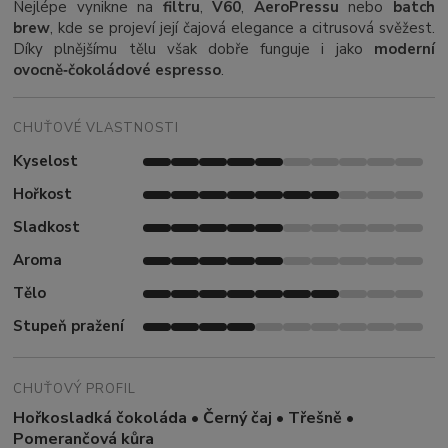
Nejlépe vynikne na
filtru
,
V60
,
AeroPressu
nebo
batch
brew
, kde se projeví její čajová elegance a citrusová svěžest.
Díky plnějšímu tělu však dobře funguje i jako
moderní
ovocně‑čokoládové espresso
.
CHUŤOVÉ VLASTNOSTI
Kyselost
Hořkost
Sladkost
Aroma
Tělo
Stupeň pražení
CHUŤOVÝ PROFIL
Hořkosladká čokoláda • Černý čaj • Třešně •
Pomerančová kůra