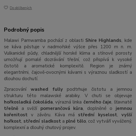
Do oblíbených
Podrobný popis
Malawi Pamwamba pochází z oblasti
Shire Highlands
, kde
se káva pěstuje v nadmořské výšce přes 1200 m n. m.
Vulkanické půdy, chladnější horské klima a stínové porosty
umožňují pomalé dozrávání třešní, což přispívá k vysoké
čistotě a aromatické komplexitě. Region je známý
elegantními, čajově‑ovocnými kávami s výraznou sladkostí a
dlouhou dochutí.
Zpracování
washed fully
podtrhuje čistotu a jemnou
strukturu této malawské arabiky. V chuti se objevuje
hořkosladká čokoláda
, výrazná linka
černého čaje
, šťavnaté
třešně
a svěží
pomerančová kůra
, doplněné o
jemnou
kořenitost
v závěru. Káva má
střední kyselost
,
vyšší
hořkost
,
střední sladkost
a
plné tělo
, což vytváří vyvážený,
komplexní a dlouhý chuťový projev.