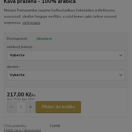
Káva pražená - 100% arabica
Malawi Pamwamba zaujme hořkosladkou čokoládou a třešňovou
ovocností, skvěle funguje na filtru, v cold brew i jako lehce ovocné
espresso.
celý popis
Dostupnost
Skladem
velikost balení -
úprava -
217,00 Kč
/
ks
193,75 Kč
bez DPH
Přidat do košíku
Číslo produktu:
C1008
Hlídat cenu / dostupnost