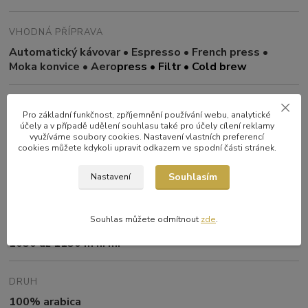
VHODNÁ PŘÍPRAVA
Automatický kávovar • Espresso • French press •
Moka konvice • Aero
press
• Filtr • Cold brew
PŮVOD
Pro základní funkčnost, zpříjemnění používání webu, analytické
Malawi –Pamwamba
účely a v případě udělení souhlasu také pro účely cílení reklamy
využíváme soubory cookies. Nastavení vlastních preferencí
cookies můžete kdykoli upravit odkazem ve spodní části stránek.
ZPRACOVÁNÍ
Souhlasím
Nastavení
Washed
Souhlas můžete odmítnout
zde
.
NADMOŘSKÁ VÝŠKA
1050 až 1150 m n. m.
DRUH
100% arabica