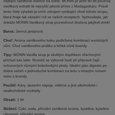
nejlepší vanilkové esence na světě. MONIN již přes 90 let používá
vanilkový extrakt té nejvyšší jakosti přímo z Madagaskaru. Právě
tento čistý výtažek je oním zdrojem vynikající chuti tohoto sirupu,
která hraje tak zásadní roli ve vašich receptech. Vyzkoušejte, jak
dokáže MONIN Vanilkový sirup pozvednout doslova jakýkoli drink!
Barva:
Jemná jantarová
Chuť:
Aroma vanilkového lusku podtržené kombinací exotických
vůní. Chuť vanilkového prášku a lehká vůně brandy.
Tipy:
MONIN Vanilla sirup je skvělým doplňkem ořechových
příchutí káv latte. Rovněž se výborně hodí při přípravě čajů
ochucených různými bobulovitými plody. Ideální jako digestiv po
dobré večeři v jednoduché kombinaci na ledu s tmavým rumem
nebo s brandy.
Použití:
Kávy, dezertní nápoje, mléčné a jiné alkoholické i
nealkoholické cocktaily
Obsah:
1 litr
Složení:
Cukr, voda, přírodní vanilkové aroma, kyselina: kyselina
citronová, přírodní aroma