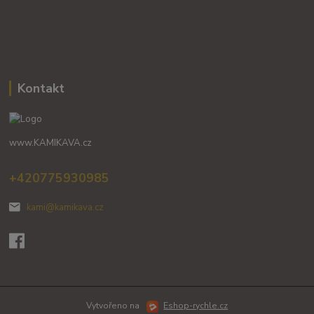
Kontakt
www.KAMIKAVA.cz
+420775930985
kami@kamikava.cz
Vytvořeno na
Eshop-rychle.cz