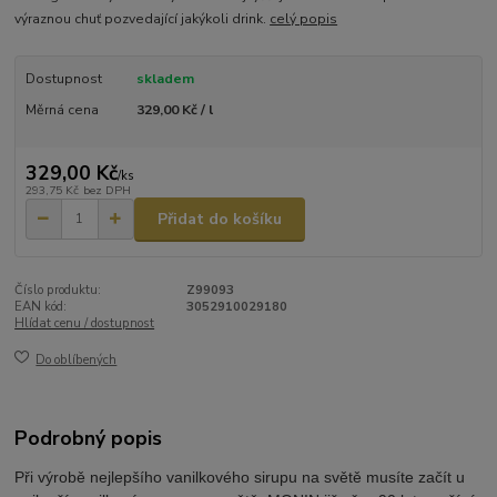
výraznou chuť pozvedající jakýkoli drink.
celý popis
Dostupnost
skladem
Měrná cena
329,00 Kč / l
329,00 Kč
/
ks
293,75 Kč
bez DPH
Přidat do košíku
Číslo produktu:
Z99093
EAN kód:
3052910029180
Hlídat cenu / dostupnost
Do oblíbených
Podrobný popis
Při výrobě nejlepšího vanilkového sirupu na světě musíte začít u