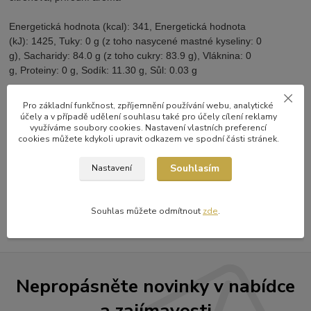
Energetická hodnota (kcal):
341,
Energetická hodnota
(kJ):
1425,
Tuky:
0 g (
z toho nasycené mastné kyseliny:
0
g),
Sacharidy:
84.0 g (
z toho cukry:
83.9 g),
Vláknina:
0
g,
Proteiny:
0 g,
Sodík:
11.30 g,
Sůl:
0.03 g
Pro základní funkčnost, zpříjemnění používání webu, analytické
účely a v případě udělení souhlasu také pro účely cílení reklamy
využíváme soubory cookies. Nastavení vlastních preferencí
cookies můžete kdykoli upravit odkazem ve spodní části stránek.
Zboží zařazeno v kategoriích
Souhlasím
Nastavení
Baristické sirupy Monin
sirupy Monin 1 litr
Souhlas můžete odmítnout
zde
.
Nepropásněte novinky v nabídce
a zajímavosti