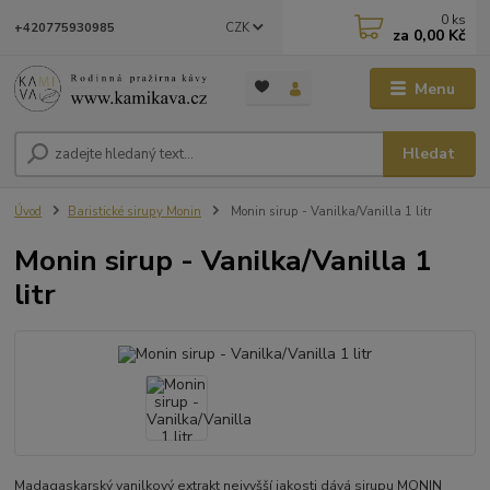
0
ks
CZK
+420775930985
za
0,00 Kč
Menu
Hledat
Úvod
Baristické sirupy Monin
Monin sirup - Vanilka/Vanilla 1 litr
Monin sirup - Vanilka/Vanilla 1
litr
Madagaskarský vanilkový extrakt nejvyšší jakosti dává sirupu MONIN