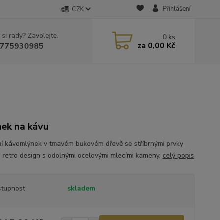
Přihlášení
CZK
 si rady? Zavolejte.
0
ks
za
0,00 Kč
775930985
ek na kávu
ní kávomlýnek v tmavém bukovém dřevě se stříbrnými prvky
e retro design s odolnými ocelovými mlecími kameny.
celý popis
tupnost
skladem