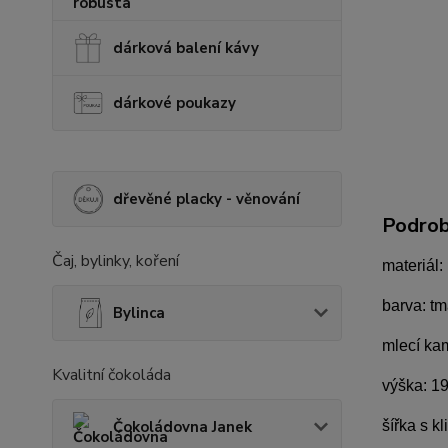
dárková balení kávy
dárkové poukazy
dřevěné placky - věnování
Podrob
Čaj, bylinky, koření
materiál:
barva: tm
Bylinca
mlecí ka
Kvalitní čokoláda
výška: 1
Čokoládovna Janek
šířka s k