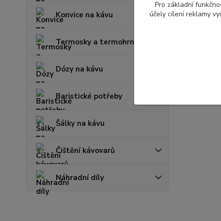
Pro základní funkčnos
účely cílení reklamy v
Konvice na kávu
Termosky a termohrnky
Dózy na kávu
Baristické potřeby
Šálky na kávu
Čištění kávovarů
Náhradní díly