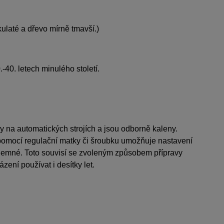
kulaté a dřevo mírně tmavší.)
40. letech minulého století.
y na automatických strojích a jsou odborně kaleny.
 pomocí regulační matky či šroubku umožňuje nastavení
 jemné. Toto souvisí se zvoleným způsobem přípravy
ení používat i desítky let.