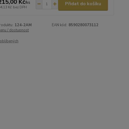
215,00 Kč
/
ks
Přidat do košíku
04,13 Kč
bez DPH
roduktu:
124-2AM
EAN kód:
8590280073112
cenu / dostupnost
oblíbených