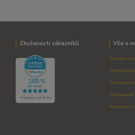
Zkušenosti zákazníků
Vše o n
Doprava a p
Obchodní p
Věrnostní p
Odstoupení
Reklamační