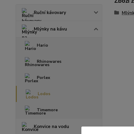
Zboží 
Ruční kávovary
Mlýnk
Mlýnky na kávu
Hario
Rhinowares
Porlex
Lodos
Timemore
Konvice na vodu