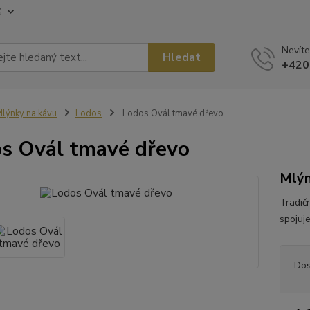
G
Nevíte
Hledat
+420
lýnky na kávu
Lodos
Lodos Ovál tmavé dřevo
s Ovál tmavé dřevo
Mlýn
Tradič
spojuj
Dos