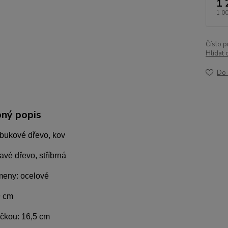
1 
1 0
Číslo p
Hlídat 
Do 
ný popis
 bukové dřevo, kov
avé dřevo, stříbrná
meny: ocelové
9 cm
ličkou: 16,5 cm