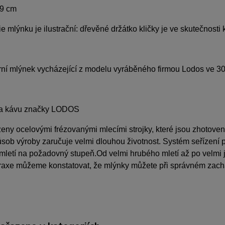
 9 cm
ie mlýnku je ilustrační: dřevěné držátko kličky je ve skutečnosti 
í mlýnek vycházející z modelu vyráběného firmou Lodos ve 30.-
na kávu značky LODOS
eny ocelovými frézovanými mlecími strojky, které jsou zhotoven
ůsob výroby zaručuje velmi dlouhou životnost. Systém seřízení
 mletí na požadovný stupeň.Od velmi hrubého mletí až po velmi
raxe můžeme konstatovat, že mlýnky můžete při správném zacház