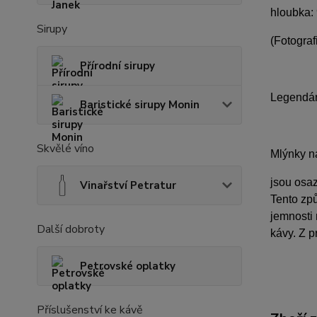
hloubka:
Sirupy
(Fotograf
Přírodní sirupy
Legendárn
Baristické sirupy Monin
Skvělé víno
Mlýnky 
jsou osaz
Vinařství Petratur
Tento zp
jemnosti
Další dobroty
kávy. Z p
Petrovské oplatky
Příslušenství ke kávě