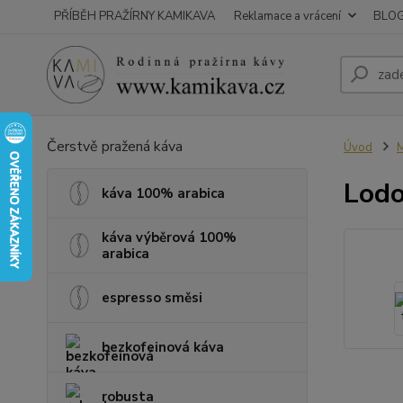
PŘÍBĚH PRAŽÍRNY KAMIKAVA
Reklamace a vrácení
BLO
Čerstvě pražená káva
Úvod
M
Lodo
káva 100% arabica
káva výběrová 100%
arabica
espresso směsi
bezkofeinová káva
robusta