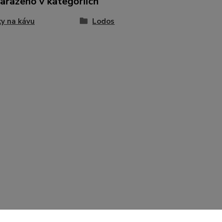
zařazeno v kategoriích
y na kávu
Lodos