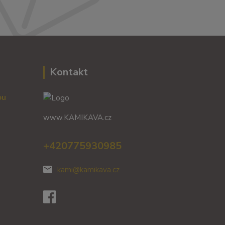
Kontakt
vou
www.KAMIKAVA.cz
+420775930985
kami@kamikava.cz