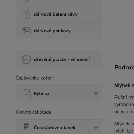
dárková balení kávy
dárkové poukazy
dřevěné placky - věnování
Podrob
Čaj, bylinky, koření
Mlýnek 
Bylinca
Ruční ml
vyrobeno
Kvalitní čokoláda
uchycení 
Mlýnek j
Čokoládovna Janek
mletí lz