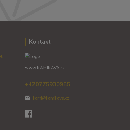
Kontakt
vou
www.KAMIKAVA.cz
+420775930985
kami@kamikava.cz