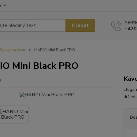
G
Nevíte
Hledat
+420
lýnky na kávu
HARIO Mini Black PRO
O Mini Black PRO
Kávo
Elegan
držení
Dos