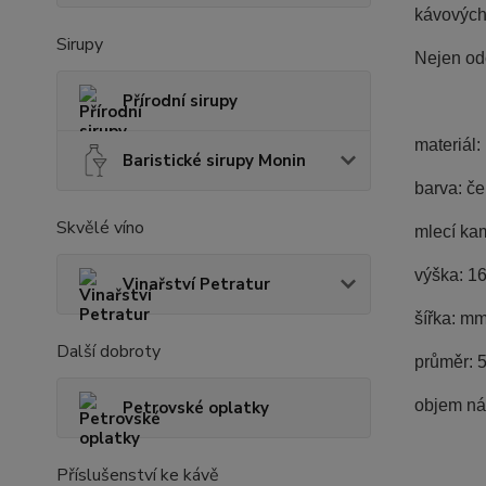
kávových 
Sirupy
Nejen odo
Přírodní sirupy
materiál:
Baristické sirupy Monin
barva: če
Skvělé víno
mlecí ka
výška: 1
Vinařství Petratur
šířka: m
Další dobroty
průměr: 
objem ná
Petrovské oplatky
Příslušenství ke kávě