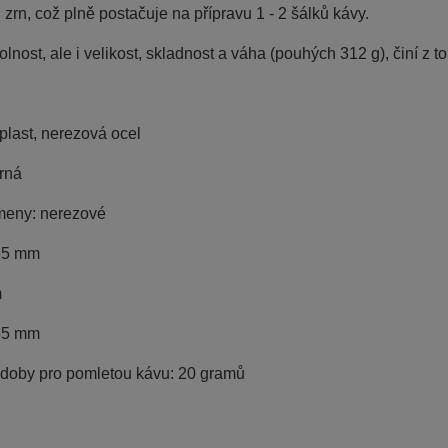
zrn, což plně postačuje na přípravu 1 - 2 šálků kávy.
lnost, ale i velikost, skladnost a váha (pouhých 312 g), činí z 
 plast, nerezová ocel
rná
meny: nerezové
65 mm
m
55 mm
doby pro pomletou kávu: 20 gramů