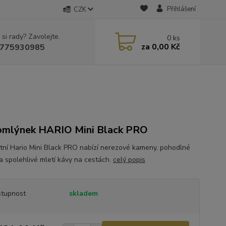
Přihlášení
CZK
 si rady? Zavolejte.
0
ks
za
0,00 Kč
775930985
mlýnek HARIO Mini Black PRO
tní Hario Mini Black PRO nabízí nerezové kameny, pohodlné
 a spolehlivé mletí kávy na cestách.
celý popis
tupnost
skladem