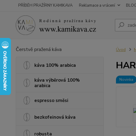
PŘÍBĚH PRAŽÍRNY KAMIKAVA
Reklamace a vrácení
BLO
Čerstvě pražená káva
Úvod
M
HARI
káva 100% arabica
káva výběrová 100%
Novinka
arabica
espresso směsi
bezkofeinová káva
robusta