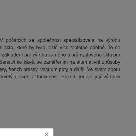
 počátcích se společnost specializovala na výrobu
 skla, které by bylo ještě více teplotně odolné. To se
bylo základem pro výrobu varného a průmyslového skla pro
šenství ke kávě, se zaměřením na alternativní způsoby
pery, french pressy, vacuum poty a další. Ve svém oboru
í skvělý design a funkčnost. Pokud budete její výrobky