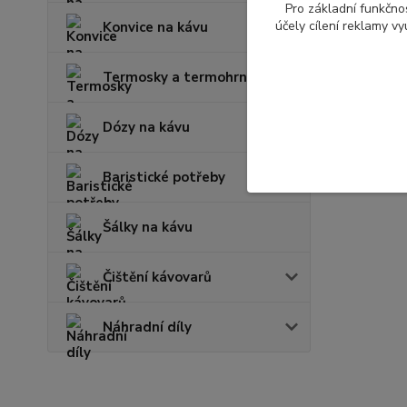
Pro základní funkčnos
účely cílení reklamy v
Konvice na kávu
Termosky a termohrnky
Dózy na kávu
Baristické potřeby
Šálky na kávu
Čištění kávovarů
Náhradní díly