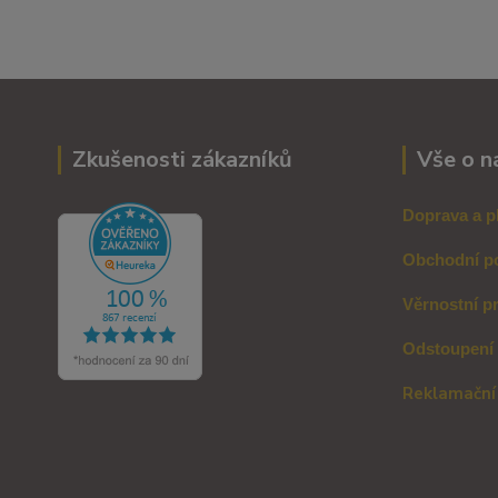
Zkušenosti zákazníků
Vše o n
Doprava a p
Obchodní p
Věrnostní p
Odstoupení
Reklamační