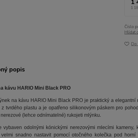
1 
1 1
Číslo p
Hlídat 
Do 
ný popis
na kávu HARIO Mini Black PRO
ýnek na kávu HARIO Mini Black PRO je praktický a elegantní r
 z tvrdého plastu a je opatřeno silikonovým páskem pro pohodln
nerezové (lehce odnímatelné) rukojeti mlýnku.
e vybaven odolnými kónickými nerezovými mlecími kameny, kte
e velmi snadno nastavit pomocí otočného kolečka pod hor