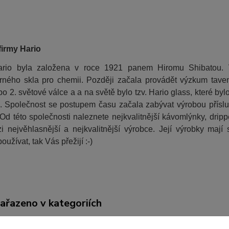
firmy Hario
rio byla založena v roce 1921 panem Hiromu Shibatou. V
rného skla pro chemii. Později začala provádět výzkum tavení
po 2. světové válce a a na světě bylo tzv. Hario glass, které 
o. Společnost se postupem času začala zabývat výrobou příslu
 Od této společnosti naleznete nejkvalitnější kávomlýnky, drip
zi nejvěhlasnější a nejkvalitnější výrobce. Její výrobky maj
oužívat, tak Vás přežijí :-)
zařazeno v kategoriích
y na kávu
Hario