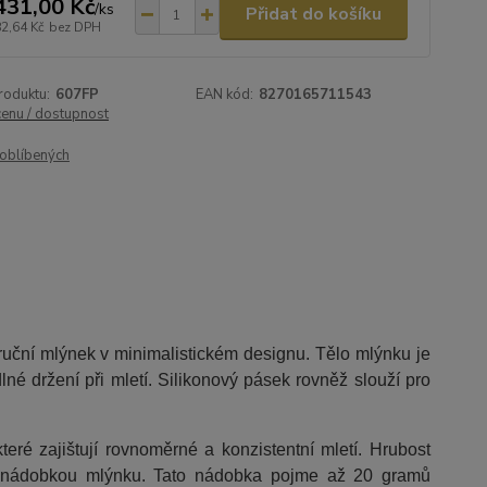
431,00 Kč
/
ks
Přidat do košíku
82,64 Kč
bez DPH
roduktu:
607FP
EAN kód:
8270165711543
cenu / dostupnost
oblíbených
uční mlýnek v minimalistickém designu. Tělo mlýnku je
é držení při mletí. Silikonový pásek rovněž slouží pro
ré zajištují rovnoměrné a konzistentní mletí. Hrubost
ní nádobkou mlýnku. Tato nádobka pojme až 20 gramů