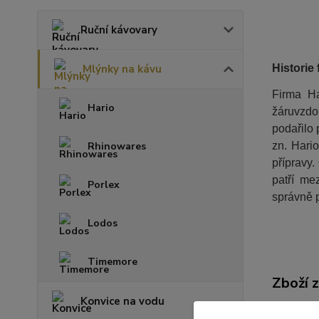
Ruční kávovary
Mlýnky na kávu
Historie 
Firma Ha
Hario
žáruvzdo
podařilo 
Rhinowares
zn. Hari
přípravy.
patří me
Porlex
správně p
Lodos
Timemore
Zboží 
Konvice na vodu
Mlýnk