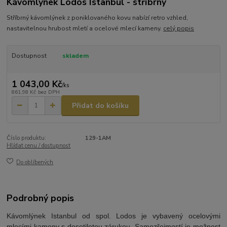
Kávomlýnek Lodos Istanbul - stříbrný
Stříbrný kávomlýnek z poniklovaného kovu nabízí retro vzhled,
nastavitelnou hrubost mletí a ocelové mlecí kameny.
celý popis
Dostupnost
skladem
1 043,00 Kč
/
ks
861,98 Kč
bez DPH
Přidat do košíku
Číslo produktu:
129-1AM
Hlídat cenu / dostupnost
Do oblíbených
Podrobný popis
Kávomlýnek Istanbul od spol. Lodos je vybavený ocelovými
mlecími kameny s desetiletou zárukou. Samozřejmostí je možnost