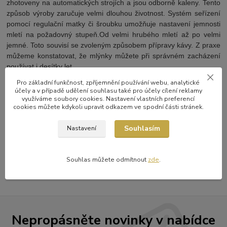
zhotoveny na automatických strojích a jsou odborně kaleny. Tento
způsob výroby zaručuje velmi dlouhou životnost. Systém seřízení
pomocí regulační matky či šroubku umožňuje nastavení jemnosti
mletí na požadovný stupeň.Od velmi hrubého mletí až po velmi
jemné. Toto souvisí se zvoleným způsobem přípravy kávy. Z praxe
můžeme konstatovat, že mlýnky můžete při správném zacházení
používat i desítky let.
Pro základní funkčnost, zpříjemnění používání webu, analytické
účely a v případě udělení souhlasu také pro účely cílení reklamy
využíváme soubory cookies. Nastavení vlastních preferencí
cookies můžete kdykoli upravit odkazem ve spodní části stránek.
Zboží zařazeno v kategoriích
Souhlasím
Nastavení
Mlýnky na kávu
Lodos
Souhlas můžete odmítnout
zde
.
Nepropásněte novinky v nabídce