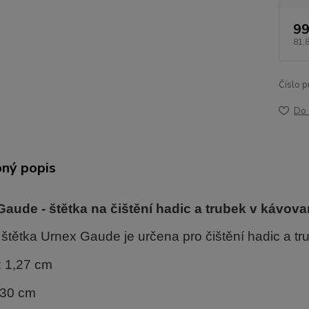
99
81,
Číslo p
Do 
ný popis
aude - štětka na čištění hadic a trubek v kávov
í štětka Urnex Gaude je určena pro čištění hadic a t
: 1,27 cm
 30 cm