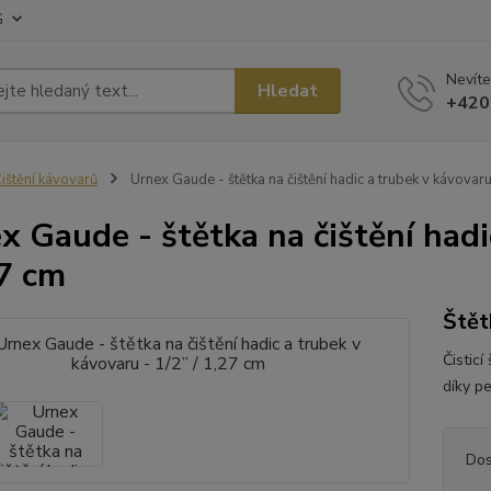
G
Nevíte
Hledat
+420
ištění kávovarů
Urnex Gaude - štětka na čištění hadic a trubek v kávovaru
x Gaude - štětka na čištění hadi
27 cm
Štět
Čistic
díky p
Dos