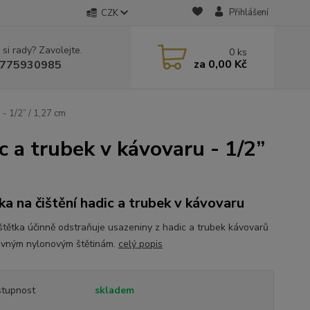
Přihlášení
CZK
 si rady? Zavolejte.
0
ks
za
0,00 Kč
775930985
 - 1/2” / 1,27 cm
c a trubek v kávovaru - 1/2”
ka na čištění hadic a trubek v kávovaru
í štětka účinně odstraňuje usazeniny z hadic a trubek kávovarů
evným nylonovým štětinám.
celý popis
tupnost
skladem