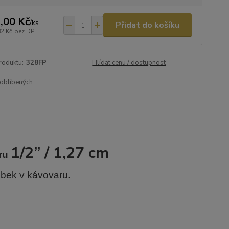
,00 Kč
/
ks
Přidat do košíku
82 Kč
bez DPH
roduktu:
328FP
Hlídat cenu / dostupnost
oblíbených
1/2” / 1,27 cm
aru
rubek v kávovaru.