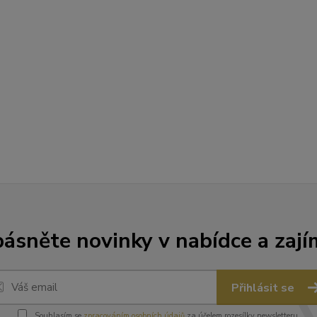
ásněte novinky v nabídce a zají
Přihlásit se
Souhlasím se
zpracováním osobních údajů
za účelem rozesílky newsletteru.