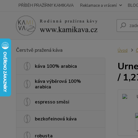
PŘÍBĚH PRAŽÍRNY KAMIKAVA
Reklamace a vrácení
BLO
Čerstvě pražená káva
Úvod
Č
Urne
káva 100% arabica
/ 1,
káva výběrová 100%
arabica
espresso směsi
bezkofeinová káva
robusta