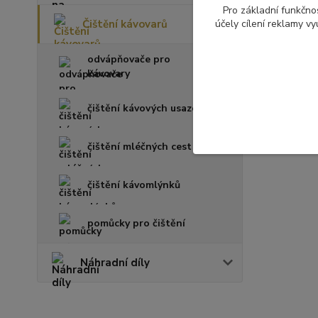
Pro základní funkčnos
Čištění kávovarů
účely cílení reklamy v
odvápňovače pro
kávovary
čištění kávových usazenin
čištění mléčných cest
čištění kávomlýnků
pomůcky pro čištění
Náhradní díly