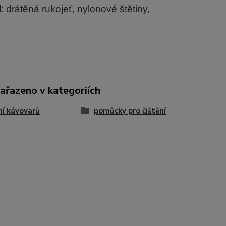
l: drátěná rukojeť, nylonové štětiny,
zařazeno v kategoriích
ní kávovarů
pomůcky pro čištění