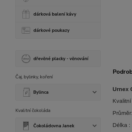
dárková balení kávy
dárkové poukazy
dřevěné placky - věnování
Podrob
Čaj, bylinky, koření
Urnex G
Bylinca
Kvalitn
Kvalitní čokoláda
Průměr
Délka :
Čokoládovna Janek