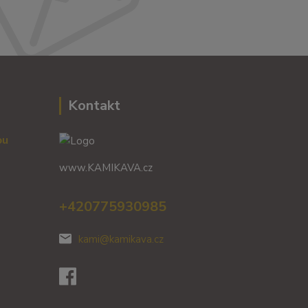
Kontakt
vou
www.KAMIKAVA.cz
+420775930985
kami@kamikava.cz