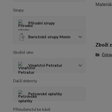
Materiá
Sirupy
Přírodní sirupy
Baristické sirupy Monin
Zboží 
Skvělé víno
Čiště
Vinařství Petratur
Další dobroty
Petrovské oplatky
Příslušenství ke kávě