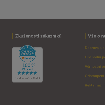
Zkušenosti zákazníků
Vše o n
Doprava a p
Obchodní p
Věrnostní p
Odstoupení
Reklamační