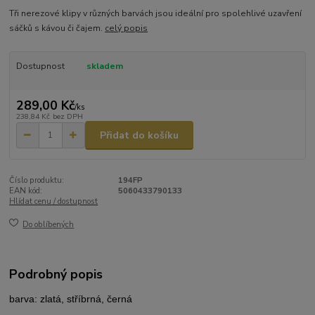
Tři nerezové klipy v různých barvách jsou ideální pro spolehlivé uzavření
sáčků s kávou či čajem.
celý popis
Dostupnost
skladem
289,00 Kč
/
ks
238,84 Kč
bez DPH
Přidat do košíku
Číslo produktu:
194FP
EAN kód:
5060433790133
Hlídat cenu / dostupnost
Do oblíbených
Podrobný popis
barva: zlatá, stříbrná, černá