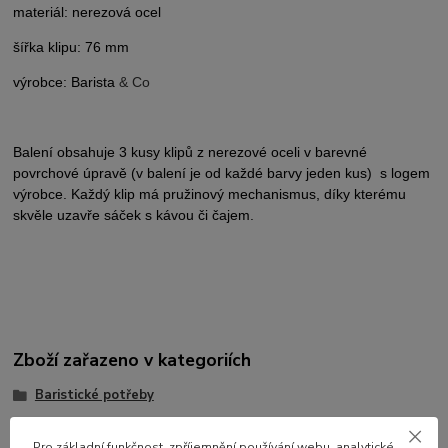
materiál: nerezová ocel
šířka klipu: 76 mm
výrobce: Barista
& Co
Balení obsahuje 3 kusy klipů z nerezové oceli v barevné
povrchové úpravě (v balení je od každé barvy jeden kus) s logem
výrobce. Každý klip má pružinový mechanismus, díky kterému
skvěle uzavře sáček s kávou či čajem.
Zboží zařazeno v kategoriích
Baristické potřeby
ostatní baristické potřeby
Pro základní funkčnost, zpříjemnění používání webu, analytické